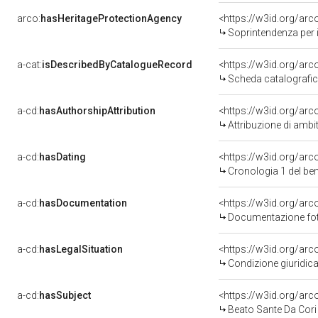
arco:
hasHeritageProtectionAgency
<https://w3id.org/a
Soprintendenza per i 
a-cat:
isDescribedByCatalogueRecord
<https://w3id.org/a
Scheda catalografi
a-cd:
hasAuthorshipAttribution
<https://w3id.org/arc
Attribuzione di ambi
a-cd:
hasDating
<https://w3id.org/ar
Cronologia 1 del b
a-cd:
hasDocumentation
<https://w3id.org/a
Documentazione foto
a-cd:
hasLegalSituation
<https://w3id.org/arc
Condizione giuridica
a-cd:
hasSubject
<https://w3id.org/a
Beato Sante Da Cori