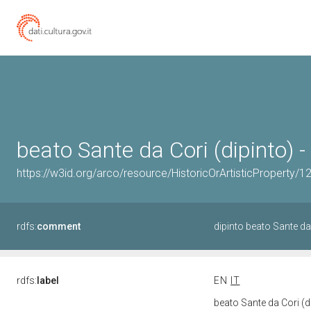
beato Sante da Cori (dipinto) -
https://w3id.org/arco/resource/HistoricOrArtisticProperty/
rdfs:
comment
dipinto beato Sante da
rdfs:
label
EN
IT
beato Sante da Cori (di