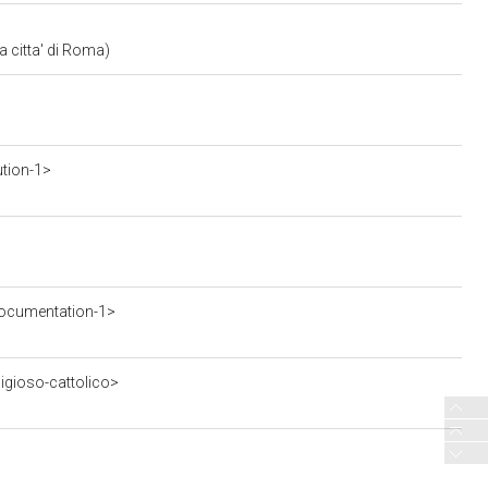
a citta' di Roma)
ution-1>
ocumentation-1>
ligioso-cattolico>