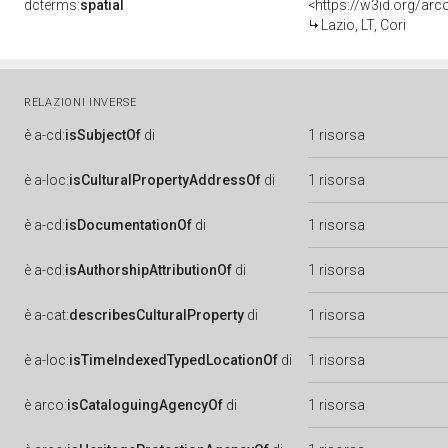
dcterms:
spatial
<https://w3id.org/a
Lazio, LT, Cori
RELAZIONI INVERSE
è
a-cd:
isSubjectOf
di
1 risorsa
è
a-loc:
isCulturalPropertyAddressOf
di
1 risorsa
è
a-cd:
isDocumentationOf
di
1 risorsa
è
a-cd:
isAuthorshipAttributionOf
di
1 risorsa
è
a-cat:
describesCulturalProperty
di
1 risorsa
è
a-loc:
isTimeIndexedTypedLocationOf
di
1 risorsa
è
arco:
isCataloguingAgencyOf
di
1 risorsa