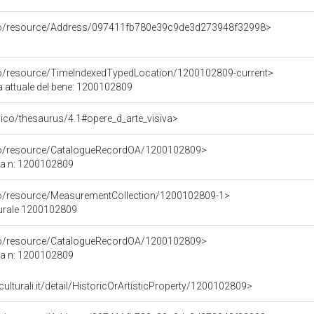
rco/resource/Address/097411fb780e39c9de3d273948f32998>
co/resource/TimeIndexedTypedLocation/1200102809-current>
a attuale del bene: 1200102809
it/pico/thesaurus/4.1#opere_d_arte_visiva>
rco/resource/CatalogueRecordOA/1200102809>
ca n: 1200102809
co/resource/MeasurementCollection/1200102809-1>
turale 1200102809
rco/resource/CatalogueRecordOA/1200102809>
ca n: 1200102809
culturali.it/detail/HistoricOrArtisticProperty/1200102809>