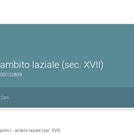
 ambito laziale (sec. XVII)
1200102809
 Cori
pinto) - ambito laziale (sec. XVII)