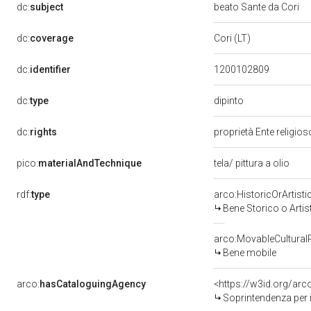
dc:
subject
beato Sante da Cori
dc:
coverage
Cori (LT)
dc:
identifier
1200102809
dipinto
dc:
type
dc:
rights
proprietà Ente religio
pico:
materialAndTechnique
tela/ pittura a olio
rdf:
type
arco:HistoricOrArtisti
Bene Storico o Artis
arco:MovableCultural
Bene mobile
arco:
hasCataloguingAgency
<https://w3id.org/a
Soprintendenza per i b