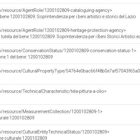
co/resource/AgentRole/1200102809-cataloguing-agency>
bene 1200102809: Soprintendenza per i beni artistici e storici del Lazio
co/resource/AgentRole/1200102809-heritage-protection-agency>
tutela del bene 1200102809: Soprintendenza per i Beni Storici Artistici e
co/resource/ConservationStatus/1200102809-conservation-status-1>
one 1 del bene: 1200102809
rco/resource/CulturalPropertyType/54764e0bac66f48b0e7af57043f65a
/resource/TechnicalCharacteristic/tela-pittura-a-olio>
co/resource/MeasurementCollection/1200102809-1>
turale 1200102809
co/resource/CulturalEntityTechnicalStatus/1200102809>
ene culturale 1200102809