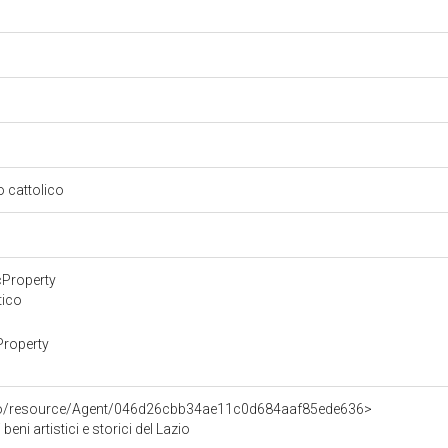
so cattolico
cProperty
tico
Property
rco/resource/Agent/046d26cbb34ae11c0d684aaf85ede636>
eni artistici e storici del Lazio