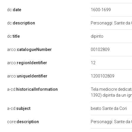
dc:
date
1600-1699
dc:
description
Personaggi: Sante da C
dipinto
dc:
title
00102809
arco:
catalogueNumber
12
arco:
regionIdentifier
arco:
uniqueIdentifier
1200102809
a-cd:
historicalInformation
Tela mediocre dedicata
1392) dipinta da un ig
a-cd:
subject
beato Sante da Cori
core:
description
Personaggi: Sante da C