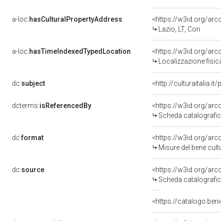
a-loc:
hasCulturalPropertyAddress
<https://w3id.org/a
Lazio, LT, Cori
a-loc:
hasTimeIndexedTypedLocation
<https://w3id.org/ar
Localizzazione fisic
dc:
subject
<http://culturaitalia.
dcterms:
isReferencedBy
<https://w3id.org/a
Scheda catalografi
dc:
format
<https://w3id.org/ar
Misure del bene cul
dc:
source
<https://w3id.org/a
Scheda catalografi
<https://catalogo.beni