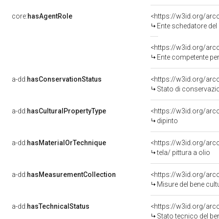
core:
hasAgentRole
<https://w3id.org/ar
Ente schedatore del 
<https://w3id.org/ar
Ente competente per 
a-dd:
hasConservationStatus
<https://w3id.org/ar
Stato di conservazi
a-dd:
hasCulturalPropertyType
<https://w3id.org/a
dipinto
a-dd:
hasMaterialOrTechnique
<https://w3id.org/arco
tela/ pittura a olio
a-dd:
hasMeasurementCollection
<https://w3id.org/ar
Misure del bene cul
a-dd:
hasTechnicalStatus
<https://w3id.org/ar
Stato tecnico del b