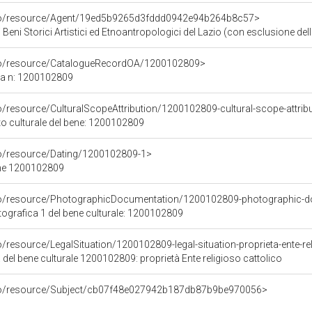
rco/resource/Agent/19ed5b9265d3fddd0942e94b264b8c57>
Beni Storici Artistici ed Etnoantropologici del Lazio (con esclusione dell
rco/resource/CatalogueRecordOA/1200102809>
ca n: 1200102809
o/resource/CulturalScopeAttribution/1200102809-cultural-scope-attrib
to culturale del bene: 1200102809
co/resource/Dating/1200102809-1>
ene 1200102809
rco/resource/PhotographicDocumentation/1200102809-photographic-d
grafica 1 del bene culturale: 1200102809
o/resource/LegalSituation/1200102809-legal-situation-proprieta-ente-re
 del bene culturale 1200102809: proprietà Ente religioso cattolico
rco/resource/Subject/cb07f48e027942b187db87b9be970056>