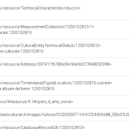
o/resource/TechnicalCharacteristic/stucco>
co/resource/MeasurementCollection/1200102810-1>
turale 1200102810
co/resource/CulturalEntityTechnicalStatus/1200102810>
ene culturale 1200102810
rco/resource/Address/097411fb780e39c9de3d273948f32998>
co/resource/TimeIndexedTypedLocation/1200102810-current>
a attuale del bene: 1200102810
it/pico/thesaurus/4.1#opere_d_arte_visiva>
b.beniculturali.it/images/fullsize/ICCD50007114/ICCD4405688_SBAS
rco/resource/CatalogueRecordOA/1200102810>