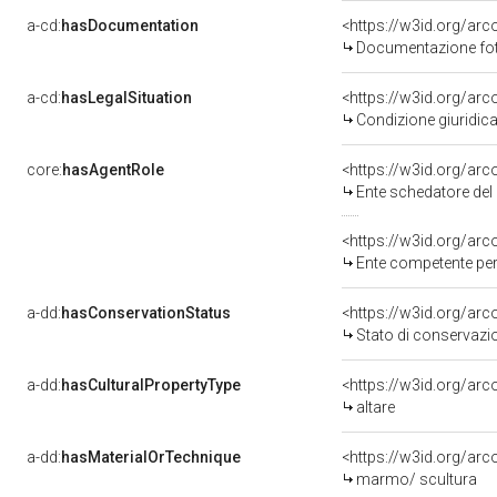
a-cd:
hasDocumentation
<https://w3id.org/a
Documentazione foto
a-cd:
hasLegalSituation
<https://w3id.org/arc
Condizione giuridica
core:
hasAgentRole
<https://w3id.org/ar
Ente schedatore del 
<https://w3id.org/ar
Ente competente per 
a-dd:
hasConservationStatus
<https://w3id.org/ar
Stato di conservazi
a-dd:
hasCulturalPropertyType
<https://w3id.org/a
altare
a-dd:
hasMaterialOrTechnique
<https://w3id.org/ar
marmo/ scultura