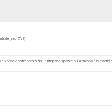
entrale (sec. XVII)
da colonne e sormontato da un timpano spezzato. La mensa è in marmi m