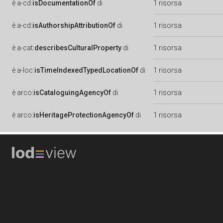
è
a-cd:
isDocumentationOf
di
1 risorsa
è
a-cd:
isAuthorshipAttributionOf
di
1 risorsa
è
a-cat:
describesCulturalProperty
di
1 risorsa
è
a-loc:
isTimeIndexedTypedLocationOf
di
1 risorsa
è
arco:
isCataloguingAgencyOf
di
1 risorsa
è
arco:
isHeritageProtectionAgencyOf
di
1 risorsa