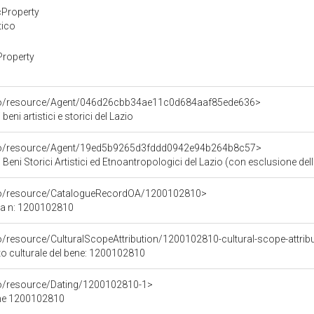
cProperty
tico
Property
rco/resource/Agent/046d26cbb34ae11c0d684aaf85ede636>
eni artistici e storici del Lazio
rco/resource/Agent/19ed5b9265d3fddd0942e94b264b8c57>
Beni Storici Artistici ed Etnoantropologici del Lazio (con esclusione dell
rco/resource/CatalogueRecordOA/1200102810>
ca n: 1200102810
o/resource/CulturalScopeAttribution/1200102810-cultural-scope-attrib
to culturale del bene: 1200102810
co/resource/Dating/1200102810-1>
ene 1200102810