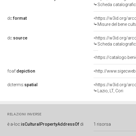
Scheda catalografi
dc:
format
<https://w3id.org/ar
Misure del bene cul
dc:
source
<https://w3id.org/a
Scheda catalografi
<https://catalogo.beni
foaf:
depiction
<http://www.sigecwe
dcterms:
spatial
<https://w3id.org/a
Lazio, LT, Cori
RELAZIONI INVERSE
è
a-loc:
isCulturalPropertyAddressOf
di
1 risorsa