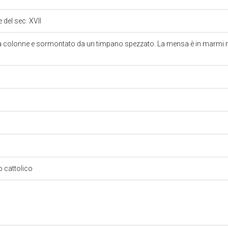
 del sec. XVII
da colonne e sormontato da un timpano spezzato. La mensa è in marmi m
so cattolico