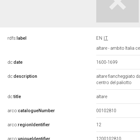
rdfs:
label
EN
IT
altare - ambito Italia c
dc:
date
1600-1699
dc:
description
altare fiancheggiato 
centro del paliotto
altare
dc:
title
00102810
arco:
catalogueNumber
12
arco:
regionIdentifier
arco:
uniqueIdentifier
1200102810