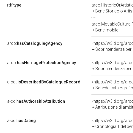
rdf:
type
arco:HistoricOrArtisti
Bene Storico o Artis
arco:MovableCultural
Bene mobile
arco:
hasCataloguingAgency
<https://w3id.org/a
Soprintendenza per i b
arco:
hasHeritageProtectionAgency
<https://w3id.org/a
Soprintendenza per i 
a-cat:
isDescribedByCatalogueRecord
<https://w3id.org/a
Scheda catalografi
a-cd:
hasAuthorshipAttribution
<https://w3id.org/arc
Attribuzione di ambi
a-cd:
hasDating
<https://w3id.org/ar
Cronologia 1 del b