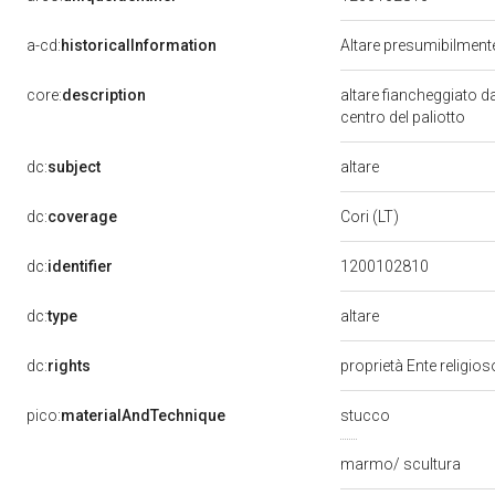
a-cd:
historicalInformation
Altare presumibilmente
core:
description
altare fiancheggiato 
centro del paliotto
altare
dc:
subject
dc:
coverage
Cori (LT)
dc:
identifier
1200102810
altare
dc:
type
dc:
rights
proprietà Ente religio
pico:
materialAndTechnique
stucco
marmo/ scultura