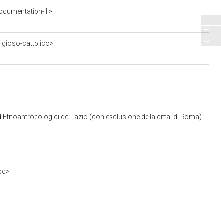
ocumentation-1>
ligioso-cattolico>
d Etnoantropologici del Lazio (con esclusione della citta' di Roma)
bc>