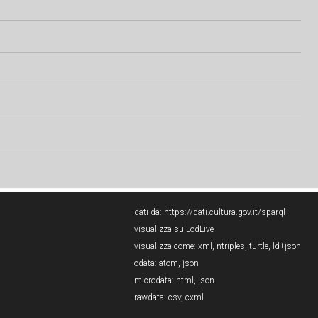
dati da:
https://dati.cultura.gov.it/sparql
visualizza su LodLive
visualizza come:
xml
,
ntriples
,
turtle
,
ld+json
odata:
atom
,
json
microdata:
html
,
json
rawdata:
csv
,
cxml