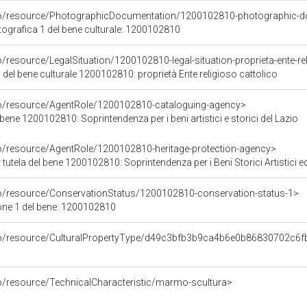
rco/resource/PhotographicDocumentation/1200102810-photographic-d
grafica 1 del bene culturale: 1200102810
o/resource/LegalSituation/1200102810-legal-situation-proprieta-ente-re
 del bene culturale 1200102810: proprietà Ente religioso cattolico
co/resource/AgentRole/1200102810-cataloguing-agency>
bene 1200102810: Soprintendenza per i beni artistici e storici del Lazio
co/resource/AgentRole/1200102810-heritage-protection-agency>
tutela del bene 1200102810: Soprintendenza per i Beni Storici Artistici e
co/resource/ConservationStatus/1200102810-conservation-status-1>
one 1 del bene: 1200102810
rco/resource/CulturalPropertyType/d49c3bfb3b9ca4b6e0b86830702c6f
co/resource/TechnicalCharacteristic/marmo-scultura>