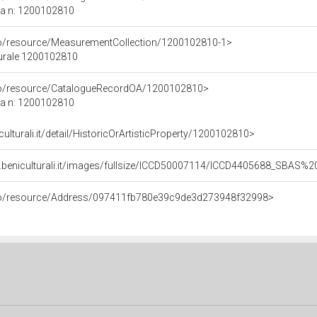
ca n: 1200102810
co/resource/MeasurementCollection/1200102810-1>
turale 1200102810
rco/resource/CatalogueRecordOA/1200102810>
ca n: 1200102810
culturali.it/detail/HistoricOrArtisticProperty/1200102810>
b.beniculturali.it/images/fullsize/ICCD50007114/ICCD4405688_SBAS
rco/resource/Address/097411fb780e39c9de3d273948f32998>