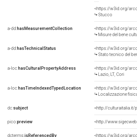
<https://w3id.org/arc
Stucco
a-dd:
hasMeasurementCollection
<https://w3id.org/ar
Misure del bene cul
a-dd:
hasTechnicalStatus
<https://w3id.org/ar
Stato tecnico del b
a-loc:
hasCulturalPropertyAddress
<https://w3id.org/a
Lazio, LT, Cori
a-loc:
hasTimeIndexedTypedLocation
<https://w3id.org/ar
Localizzazione fisic
dc:
subject
<http://culturaitalia.
pico:
preview
<http://www.sigecwe
dcterms:
isReferencedBy
<https://w3id.org/a