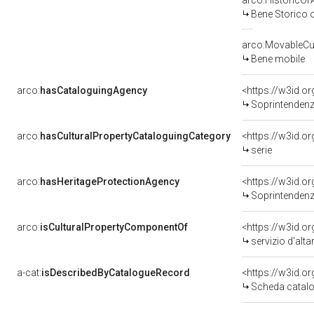
arco:HistoricOrA
Bene Storico o
arco:MovableCul
Bene mobile
arco:
hasCataloguingAgency
<https://w3id.
Soprintendenza 
arco:
hasCulturalPropertyCataloguingCategory
<https://w3id.o
serie
arco:
hasHeritageProtectionAgency
<https://w3id.
Soprintendenza pe
arco:
isCulturalPropertyComponentOf
<https://w3id.o
servizio d'altar
a-cat:
isDescribedByCatalogueRecord
<https://w3id.
Scheda catalo