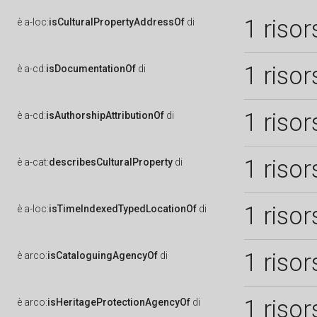
1 risor
è
a-loc:
isCulturalPropertyAddressOf
di
1 risor
è
a-cd:
isDocumentationOf
di
1 risor
è
a-cd:
isAuthorshipAttributionOf
di
1 risor
è
a-cat:
describesCulturalProperty
di
1 risor
è
a-loc:
isTimeIndexedTypedLocationOf
di
1 risor
è
arco:
isCataloguingAgencyOf
di
1 risor
è
arco:
isHeritageProtectionAgencyOf
di