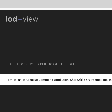
SCARICA LODVIEW PER PUBBLICARE I TUOI DATI
Licensed under
Creative Commons Attribution-ShareAlike 4.0 International
(C