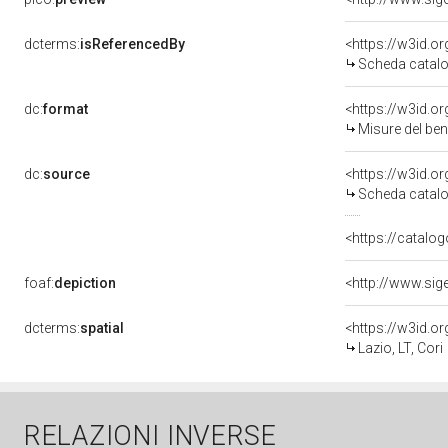
dcterms:
isReferencedBy
<https://w3id.
Scheda catalo
dc:
format
<https://w3id.
Misure del be
dc:
source
<https://w3id.
Scheda catalo
<https://catalog
foaf:
depiction
dcterms:
spatial
<https://w3id.
Lazio, LT, Cori
RELAZIONI INVERSE