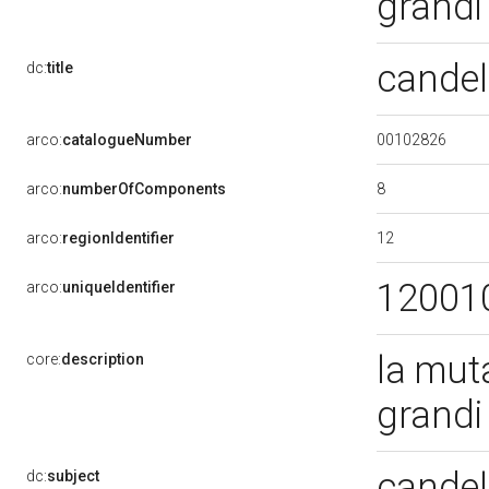
grandi
candeli
dc:
title
00102826
arco:
catalogueNumber
8
arco:
numberOfComponents
12
arco:
regionIdentifier
12001
arco:
uniqueIdentifier
la mut
core:
description
grandi
candel
dc:
subject