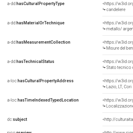
a-dd:
hasCulturalPropertyType
<https://w3id.
candeliere
a-dd:
hasMaterialOrTechnique
<https://w3id.o
metallo/ arge
a-dd:
hasMeasurementCollection
<https://w3id.
Misure del be
a-dd:
hasTechnicalStatus
<https://w3id.o
Stato tecnico
a-loc:
hasCulturalPropertyAddress
<https://w3id.
Lazio, LT, Cori
a-loc:
hasTimeIndexedTypedLocation
<https://w3id.
Localizzazione
dc:
subject
<http://culturai
pico:
preview