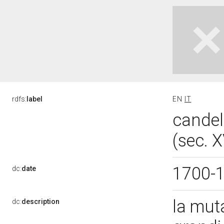
rdfs:
label
EN
IT
candeli
(sec. X
1700-
dc:
date
la mut
dc:
description