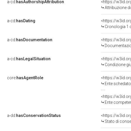
a-cd:
hasAuthorshipAttribution
Attribuzione d
a-cd:
hasDating
<https://w3id.o
Cronologia 1 
a-cd:
hasDocumentation
Documentazion
a-cd:
hasLegalSituation
Condizione giu
core:
hasAgentRole
<https://w3id.
Ente schedator
<https://w3id.o
Ente competente per tutel
a-dd:
hasConservationStatus
<https://w3id.o
Stato di cons