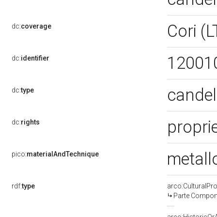
Cori (
dc:
coverage
12001
dc:
identifier
candel
dc:
type
proprie
dc:
rights
metall
pico:
materialAndTechnique
rdf:
type
arco:CulturalP
Parte Compone