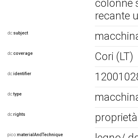
colonne 
recante u
macchina
dc:
subject
Cori (LT)
dc:
coverage
1200102
dc:
identifier
macchina
dc:
type
proprietà
dc:
rights
legno/ do
pico:
materialAndTechnique