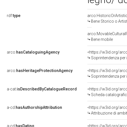
rdf:
type
arco:HistoricOrArtisti
Bene Storico o Artis
arco:MovableCultural
Bene mobile
arco:
hasCataloguingAgency
<https://w3id.org/a
Soprintendenza per i b
arco:
hasHeritageProtectionAgency
<https://w3id.org/a
Soprintendenza per i B
a-cat:
isDescribedByCatalogueRecord
<https://w3id.org/a
Scheda catalografi
a-cd:
hasAuthorshipAttribution
<https://w3id.org/arc
Attribuzione di ambi
a-cd:
hasDating
<https://w3id.org/ar