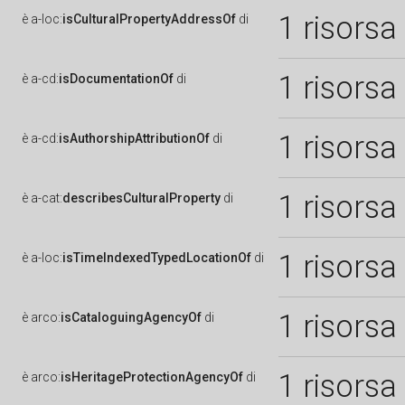
1 risorsa
è
a-loc:
isCulturalPropertyAddressOf
di
1 risorsa
è
a-cd:
isDocumentationOf
di
1 risorsa
è
a-cd:
isAuthorshipAttributionOf
di
1 risorsa
è
a-cat:
describesCulturalProperty
di
1 risorsa
è
a-loc:
isTimeIndexedTypedLocationOf
di
1 risorsa
è
arco:
isCataloguingAgencyOf
di
1 risorsa
è
arco:
isHeritageProtectionAgencyOf
di