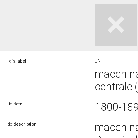
rdfs:
label
EN
IT
macchina 
centrale 
1800-18
dc:
date
macchina
dc:
description