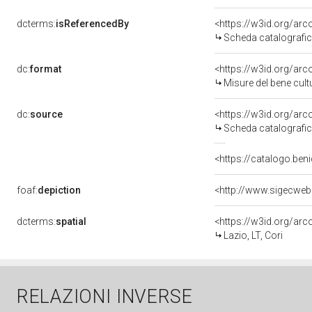
dcterms:
isReferencedBy
<https://w3id.org/a
Scheda catalografi
dc:
format
<https://w3id.org/ar
Misure del bene cul
dc:
source
<https://w3id.org/a
Scheda catalografi
<https://catalogo.beni
foaf:
depiction
dcterms:
spatial
<https://w3id.org/a
Lazio, LT, Cori
RELAZIONI INVERSE