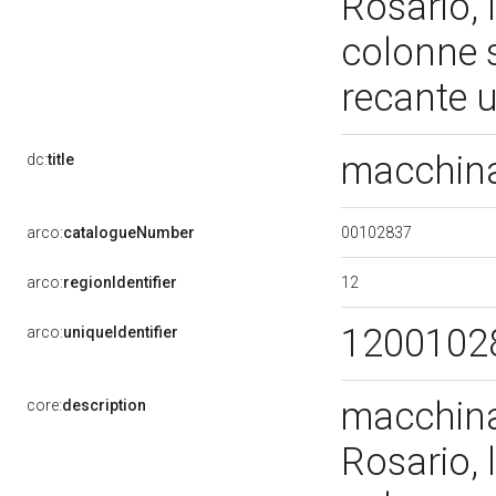
Rosario, 
colonne 
recante u
macchina
dc:
title
00102837
arco:
catalogueNumber
12
arco:
regionIdentifier
1200102
arco:
uniqueIdentifier
macchina
core:
description
Rosario, 