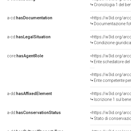
Cronologia 1 del b
a-cd:
hasDocumentation
Documentazione foto
a-cd:
hasLegalSituation
Condizione giuridica
core:
hasAgentRole
<https://w3id.org/ar
Ente schedatore del 
<https://w3id.org/ar
Ente competente per tutela del b
a-dd:
hasAffixedElement
<https://w3id.org/arc
Iscrizione 1 sul be
a-dd:
hasConservationStatus
<https://w3id.org/ar
Stato di conservazi