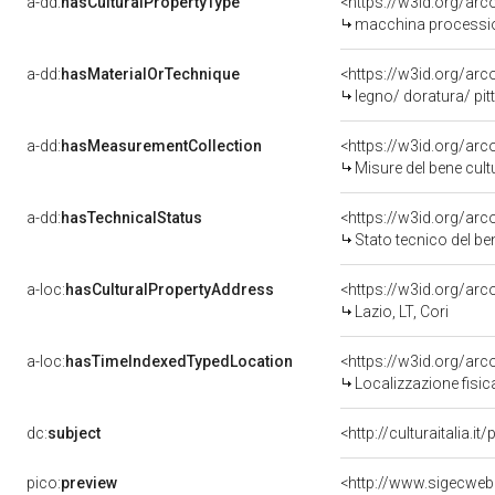
a-dd:
hasCulturalPropertyType
<https://w3id.org/a
macchina processi
a-dd:
hasMaterialOrTechnique
<https://w3id.org/arc
legno/ doratura/ pit
a-dd:
hasMeasurementCollection
<https://w3id.org/ar
Misure del bene cul
a-dd:
hasTechnicalStatus
<https://w3id.org/ar
Stato tecnico del b
a-loc:
hasCulturalPropertyAddress
<https://w3id.org/a
Lazio, LT, Cori
a-loc:
hasTimeIndexedTypedLocation
<https://w3id.org/ar
Localizzazione fisic
dc:
subject
<http://culturaitalia.
pico:
preview