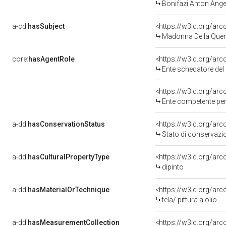
Bonifazi Anton Angel
a-cd:
hasSubject
<https://w3id.org/a
Madonna Della Querc
core:
hasAgentRole
<https://w3id.org/ar
Ente schedatore del 
<https://w3id.org/ar
Ente competente per 
a-dd:
hasConservationStatus
<https://w3id.org/ar
Stato di conservazi
a-dd:
hasCulturalPropertyType
<https://w3id.org/a
dipinto
a-dd:
hasMaterialOrTechnique
<https://w3id.org/arco
tela/ pittura a olio
a-dd:
hasMeasurementCollection
<https://w3id.org/ar