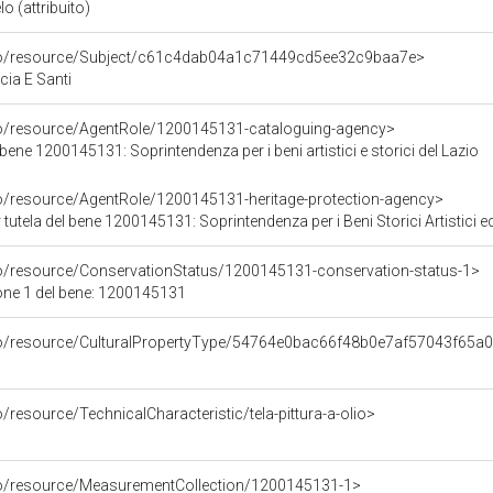
o (attribuito)
rco/resource/Subject/c61c4dab04a1c71449cd5ee32c9baa7e>
ia E Santi
co/resource/AgentRole/1200145131-cataloguing-agency>
bene 1200145131: Soprintendenza per i beni artistici e storici del Lazio
co/resource/AgentRole/1200145131-heritage-protection-agency>
tutela del bene 1200145131: Soprintendenza per i Beni Storici Artistici e
co/resource/ConservationStatus/1200145131-conservation-status-1>
one 1 del bene: 1200145131
rco/resource/CulturalPropertyType/54764e0bac66f48b0e7af57043f65a
/resource/TechnicalCharacteristic/tela-pittura-a-olio>
co/resource/MeasurementCollection/1200145131-1>