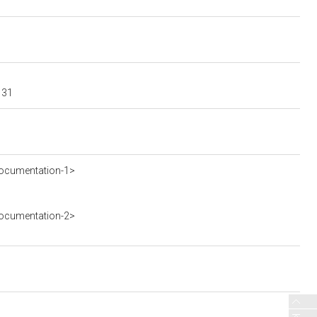
131
ocumentation-1>
ocumentation-2>