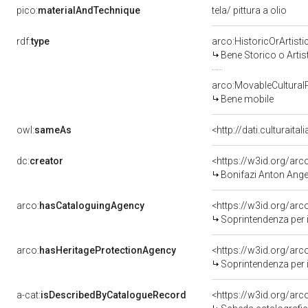
pico:
materialAndTechnique
tela/ pittura a olio
rdf:
type
arco:HistoricOrArtisti
Bene Storico o Artis
arco:MovableCultural
Bene mobile
owl:
sameAs
<http://dati.culturaita
dc:
creator
<https://w3id.org/a
Bonifazi Anton Angel
arco:
hasCataloguingAgency
<https://w3id.org/a
Soprintendenza per i b
arco:
hasHeritageProtectionAgency
<https://w3id.org/a
Soprintendenza per i 
a-cat:
isDescribedByCatalogueRecord
<https://w3id.org/a