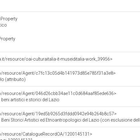
cProperty
tico
Property
lia.it/resource/oai-culturaitalia-it-museiditalia-work_39956>
rco/resource/Agent/c7fc13c05d4b141973d85e785f31a3e8>
o (attribuito)
rco/resource/Agent/046d26cbb34ae11c0d684aaf85ede636>
eni artistici e storici del Lazio
rco/resource/Agent/19ed5b9265d3fddd0942e94b264b8c57>
Beni Storici Artistici ed Etnoantropologici del Lazio (con esclusione dell
rco/resource/CatalogueRecordOA/1200145131>