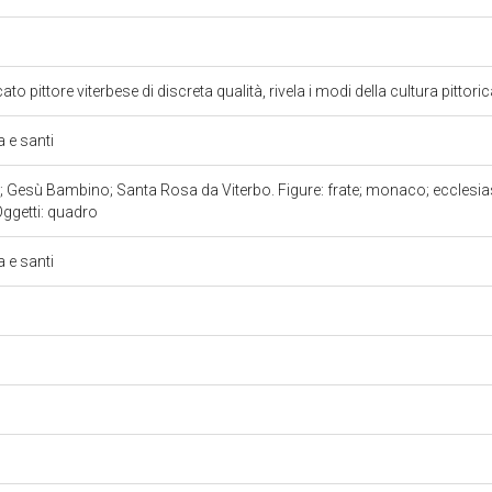
cato pittore viterbese di discreta qualità, rivela i modi della cultura pittori
 e santi
Gesù Bambino; Santa Rosa da Viterbo. Figure: frate; monaco; ecclesiast
 Oggetti: quadro
 e santi