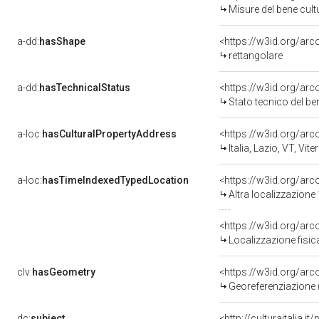
Misure del bene cul
a-dd:
hasShape
<https://w3id.org/arc
rettangolare
a-dd:
hasTechnicalStatus
<https://w3id.org/ar
Stato tecnico del b
a-loc:
hasCulturalPropertyAddress
<https://w3id.org/a
Italia, Lazio, VT, Vite
a-loc:
hasTimeIndexedTypedLocation
<https://w3id.org/ar
Altra localizzazione
<https://w3id.org/ar
Localizzazione fisic
clv:
hasGeometry
<https://w3id.org/ar
Georeferenziazione 
dc:
subject
<http://culturaitalia.