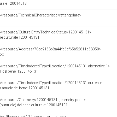
turale 1200145131
o/resource/TechnicalCharacteristic/rettangolare>
co/resource/CulturalEntityTechnicalStatus/1200145131>
ene culturale 1200145131
rco/resource/Address/78ea9158b8a44fb6ef65b52611d58350>
rbo
co/resource/TimeIndexedTypedLocation/1200145131-alternative-1>
 1 del bene: 1200145131
co/resource/TimeIndexedTypedLocation/1200145131-current>
a attuale del bene: 1200145131
co/resource/Geometry/1200145131-geometry-point>
(puntuale) del bene culturale: 1200145131
it/pico/thesaurus/4.1#opere_d_arte_visiva>