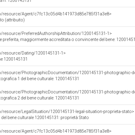
ca n: 1200145131
rco/resource/Agent/c7fc13c05d4b141973d85e785f31a3e8>
o (attribuito)
co/resource/PreferredAuthorshipAttribution/1200145131-1>
ore preferita, maggiormente accreditata o convincente del bene: 1200145
co/resource/Dating/1200145131-1>
ene 1200145131
rco/resource/PhotographicDocumentation/1200145131-photographic-d
grafica 1 del bene culturale: 1200145131
rco/resource/PhotographicDocumentation/1200145131-photographic-d
grafica 2 del bene culturale: 1200145131
o/resource/LegalSituation/1200145131-legal-situation-proprieta-stato>
 del bene culturale 1200145131: proprietà Stato
rco/resource/Agent/c7fc13c05d4b141973d85e785f31a3e8>