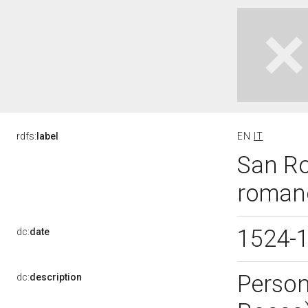
rdfs:
label
EN
IT
San Ro
romano
1524-
dc:
date
Person
dc:
description