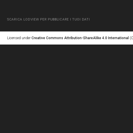
SCARICA LODVIEW PER PUBBLICARE I TUOI DATI
Licensed under
Creative Commons Attribution-ShareAlike 4.0 International
(C