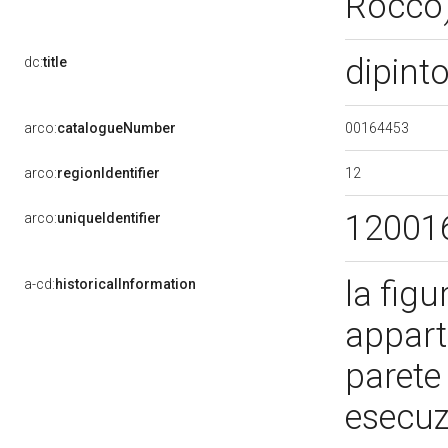
Rocco
dipinto
dc:
title
00164453
arco:
catalogueNumber
12
arco:
regionIdentifier
12001
arco:
uniqueIdentifier
la figu
a-cd:
historicalInformation
appart
parete 
esecuz