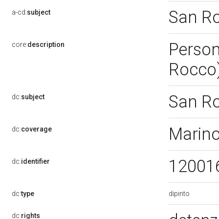
San R
a-cd:
subject
Person
core:
description
Rocco
San R
dc:
subject
Marin
dc:
coverage
12001
dc:
identifier
dipinto
dc:
type
dc:
rights