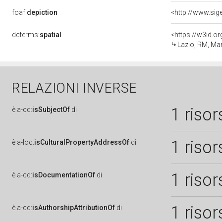
foaf:
depiction
dcterms:
spatial
<https://w3id.
Lazio, RM, Ma
RELAZIONI INVERSE
1 risor
è
a-cd:
isSubjectOf
di
1 risor
è
a-loc:
isCulturalPropertyAddressOf
di
1 risor
è
a-cd:
isDocumentationOf
di
1 risor
è
a-cd:
isAuthorshipAttributionOf
di