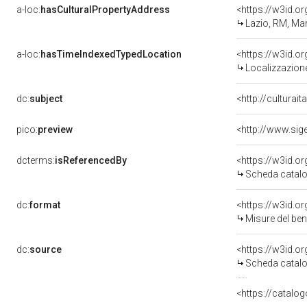
a-loc:
hasCulturalPropertyAddress
<https://w3id.
Lazio, RM, Ma
a-loc:
hasTimeIndexedTypedLocation
<https://w3id.
Localizzazione
dc:
subject
<http://culturai
pico:
preview
dcterms:
isReferencedBy
<https://w3id.
Scheda catalo
dc:
format
<https://w3id.
Misure del be
dc:
source
<https://w3id.
Scheda catalo
<https://catalog