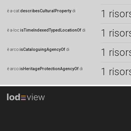
1 risor
è
a-cat:
describesCulturalProperty
di
1 risor
è
a-loc:
isTimeIndexedTypedLocationOf
di
1 risor
è
arco:
isCataloguingAgencyOf
di
1 risor
è
arco:
isHeritageProtectionAgencyOf
di