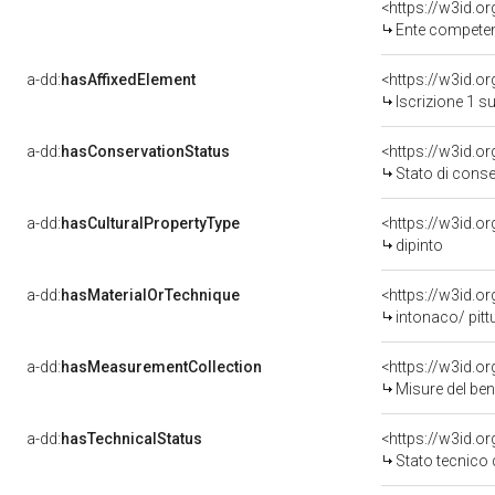
<https://w3id.o
Ente competente per tute
a-dd:
hasAffixedElement
<https://w3id.o
Iscrizione 1 s
a-dd:
hasConservationStatus
<https://w3id.o
Stato di cons
a-dd:
hasCulturalPropertyType
<https://w3id.
dipinto
a-dd:
hasMaterialOrTechnique
<https://w3id.o
intonaco/ pitt
a-dd:
hasMeasurementCollection
<https://w3id.
Misure del be
a-dd:
hasTechnicalStatus
<https://w3id.o
Stato tecnico