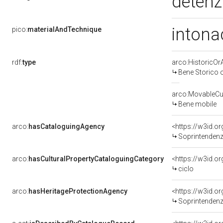
detenz
intona
pico:
materialAndTechnique
rdf:
type
arco:HistoricOrA
Bene Storico o
arco:MovableCul
Bene mobile
arco:
hasCataloguingAgency
<https://w3id.
Soprintendenza 
arco:
hasCulturalPropertyCataloguingCategory
<https://w3id.o
ciclo
arco:
hasHeritageProtectionAgency
<https://w3id.
Soprintendenza pe