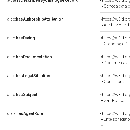
a-cat:
isDescribedByCatalogueRecord
<https://w3id.
Scheda catalo
a-cd:
hasAuthorshipAttribution
Attribuzione d
a-cd:
hasDating
<https://w3id.
Cronologia 1 
a-cd:
hasDocumentation
Documentazion
a-cd:
hasLegalSituation
Condizione giu
a-cd:
hasSubject
<https://w3id.
San Rocco
core:
hasAgentRole
<https://w3id.
Ente schedator