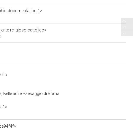
phic-documentation-1>
ente-religioso-cattolico>
o
azio
, Belle arti e Paesaggio di Roma
s-1>
be94f4f>