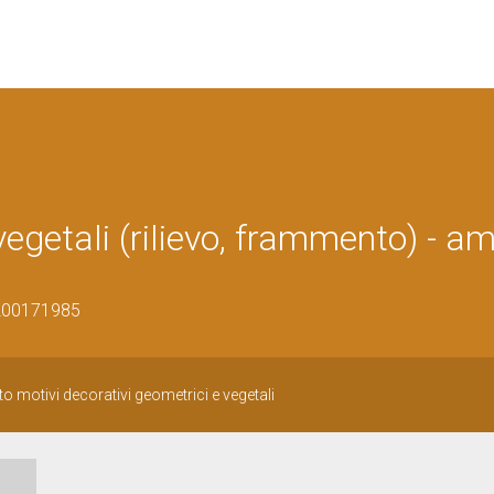
vegetali (rilievo, frammento) - a
1200171985
to motivi decorativi geometrici e vegetali