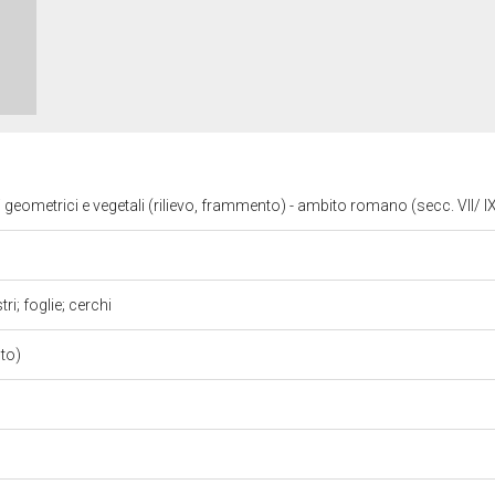
i geometrici e vegetali (rilievo, frammento) - ambito romano (secc. VII/ I
ri; foglie; cerchi
nto)