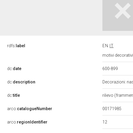
rdfs:
label
EN
IT
motivi decorativ
600-899
dc:
date
dc:
description
Decorazioni: nast
dc:
title
rilievo (framme
00171985
arco:
catalogueNumber
12
arco:
regionIdentifier