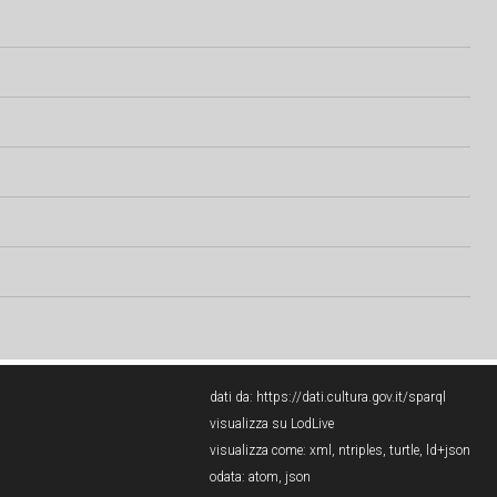
dati da:
https://dati.cultura.gov.it/sparql
visualizza su LodLive
visualizza come:
xml
,
ntriples
,
turtle
,
ld+json
odata:
atom
,
json