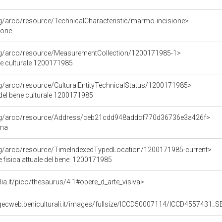
rg/arco/resource/TechnicalCharacteristic/marmo-incisione>
ione
org/arco/resource/MeasurementCollection/1200171985-1>
ne culturale 1200171985
rg/arco/resource/CulturalEntityTechnicalStatus/1200171985>
 del bene culturale 1200171985
org/arco/resource/Address/ceb21cdd948addcf770d36736e3a426f>
oma
org/arco/resource/TimeIndexedTypedLocation/1200171985-current>
 fisica attuale del bene: 1200171985
talia.it/pico/thesaurus/4.1#opere_d_arte_visiva>
igecweb.beniculturali.it/images/fullsize/ICCD50007114/ICCD455743