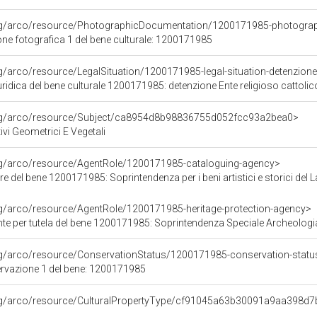
org/arco/resource/PhotographicDocumentation/1200171985-photogra
e fotografica 1 del bene culturale: 1200171985
g/arco/resource/LegalSituation/1200171985-legal-situation-detenzione-
ridica del bene culturale 1200171985: detenzione Ente religioso cattolic
org/arco/resource/Subject/ca8954d8b98836755d052fcc93a2bea0>
ivi Geometrici E Vegetali
org/arco/resource/AgentRole/1200171985-cataloguing-agency>
e del bene 1200171985: Soprintendenza per i beni artistici e storici del L
rg/arco/resource/AgentRole/1200171985-heritage-protection-agency>
e per tutela del bene 1200171985: Soprintendenza Speciale Archeologia
rg/arco/resource/ConservationStatus/1200171985-conservation-statu
ervazione 1 del bene: 1200171985
org/arco/resource/CulturalPropertyType/cf91045a63b30091a9aa398d7