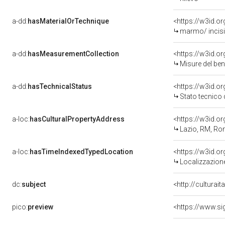
a-dd:
hasMaterialOrTechnique
<https://w3id.o
marmo/ incis
a-dd:
hasMeasurementCollection
<https://w3id.
Misure del be
a-dd:
hasTechnicalStatus
<https://w3id.o
Stato tecnico
a-loc:
hasCulturalPropertyAddress
<https://w3id.
Lazio, RM, R
a-loc:
hasTimeIndexedTypedLocation
<https://w3id.
Localizzazione
dc:
subject
<http://culturai
pico:
preview
<https://www.s