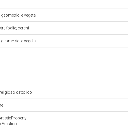
i geometrici e vegetali
ri; foglie; cerchi
i geometrici e vegetali
religioso cattolico
ne
rtisticProperty
 Artistico