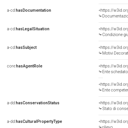
a-cd:
hasDocumentation
<https://w3id.
Documentazion
a-cd:
hasLegalSituation
<https://w3id.or
Condizione giu
a-cd:
hasSubject
<https://w3id.
Motivi Decorat
core:
hasAgentRole
<https://w3id.
Ente schedator
<https://w3id.o
Ente competent
a-dd:
hasConservationStatus
<https://w3id.o
Stato di cons
a-dd:
hasCulturalPropertyType
<https://w3id.
rilievo