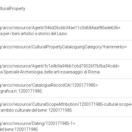
turalProperty
org/arco/resource/Agent/046d26cbb34ae11c0d684aaf85ede636>
per i beni artistici e storici del Lazio
rg/arco/resource/CulturalPropertyCataloguingCategory/frammento>
org/arco/resource/Agent/fc1e4b9a94bb1c6d79526f7bf6a34cdd>
 Speciale Archeologia, belle arti e paesaggio di Roma
org/arco/resource/CatalogueRecordOA/1200171985>
grafica n: 1200171985
rg/arco/resource/CulturalScopeAttribution/1200171985-cultural-scope-a
i ambito culturale del bene: 1200171985
org/arco/resource/Dating/1200171985-1>
del bene 1200171985