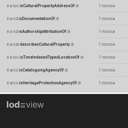
è
a-loc:
isCulturalPropertyAddressOf
di
1 risorsa
è
a-cd:
isDocumentationOf
di
1 risorsa
è
a-cd:
isAuthorshipAttributionOf
di
1 risorsa
è
a-cat:
describesCulturalProperty
di
1 risorsa
è
a-loc:
isTimeIndexedTypedLocationOf
di
1 risorsa
è
arco:
isCataloguingAgencyOf
di
1 risorsa
è
arco:
isHeritageProtectionAgencyOf
di
1 risorsa