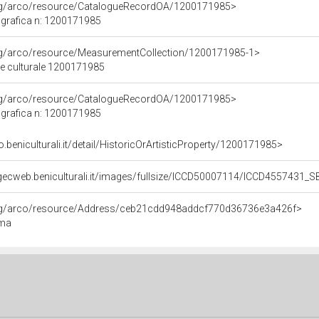
org/arco/resource/CatalogueRecordOA/1200171985>
grafica n: 1200171985
org/arco/resource/MeasurementCollection/1200171985-1>
ne culturale 1200171985
org/arco/resource/CatalogueRecordOA/1200171985>
grafica n: 1200171985
o.beniculturali.it/detail/HistoricOrArtisticProperty/1200171985>
igecweb.beniculturali.it/images/fullsize/ICCD50007114/ICCD455743
org/arco/resource/Address/ceb21cdd948addcf770d36736e3a426f>
oma