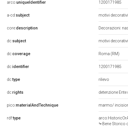
arco:
uniqueIdentifier
1200171985
a-cd:
subject
motivi decorativ
core:
description
Decorazioni: nast
dc:
subject
motivi decorativ
dc:
coverage
Roma (RM)
dc:
identifier
1200171985
rilievo
dc:
type
dc:
rights
detenzione Ente 
pico:
materialAndTechnique
marmo/ incisio
rdf:
type
arco:HistoricOrA
Bene Storico o