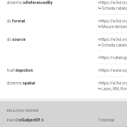
dcterms:
isReferencedBy
<https://w3id.
Scheda catalo
dc:
format
<https://w3id.
Misure del be
dc:
source
<https://w3id.
Scheda catalo
<https://catalog
foaf:
depiction
<https://www.s
dcterms:
spatial
<https://w3id.
Lazio, RM, R
RELAZIONI INVERSE
è
a-cd:
isSubjectOf
di
1 risorsa