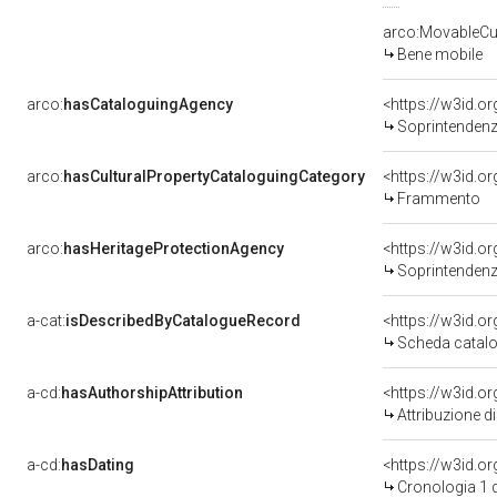
arco:MovableCul
Bene mobile
arco:
hasCataloguingAgency
<https://w3id.
Soprintendenza 
arco:
hasCulturalPropertyCataloguingCategory
<https://w3id.o
Frammento
arco:
hasHeritageProtectionAgency
<https://w3id.
Soprintendenza
a-cat:
isDescribedByCatalogueRecord
<https://w3id.
Scheda catalo
a-cd:
hasAuthorshipAttribution
<https://w3id.o
Attribuzione d
a-cd:
hasDating
<https://w3id.
Cronologia 1 