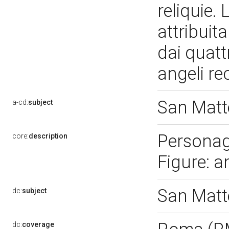
reliquie.
attribuit
dai quatt
angeli re
San Matt
a-cd:
subject
Personag
core:
description
Figure: 
San Matt
dc:
subject
dc:
coverage