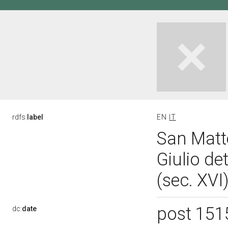
rdfs:
label
EN
IT
San Matte
Giulio de
(sec. XVI
post 151
dc:
date