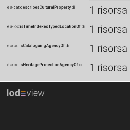
1 risorsa
è
a-cat:
describesCulturalProperty
di
1 risorsa
è
a-loc:
isTimeIndexedTypedLocationOf
di
1 risorsa
è
arco:
isCataloguingAgencyOf
di
1 risorsa
è
arco:
isHeritageProtectionAgencyOf
di