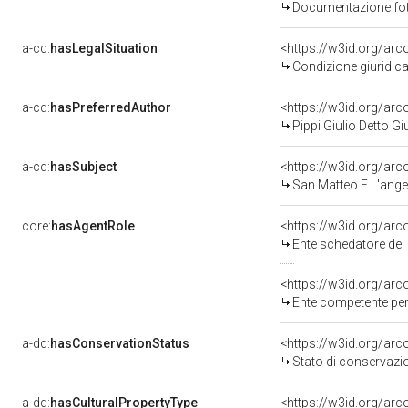
Documentazione foto
a-cd:
hasLegalSituation
Condizione giuridica
a-cd:
hasPreferredAuthor
<https://w3id.org/a
Pippi Giulio Detto 
a-cd:
hasSubject
<https://w3id.org/a
San Matteo E L'ange
core:
hasAgentRole
<https://w3id.org/ar
Ente schedatore del 
<https://w3id.org/ar
Ente competente per tut
a-dd:
hasConservationStatus
<https://w3id.org/ar
Stato di conservazi
a-dd:
hasCulturalPropertyType
<https://w3id.org/a