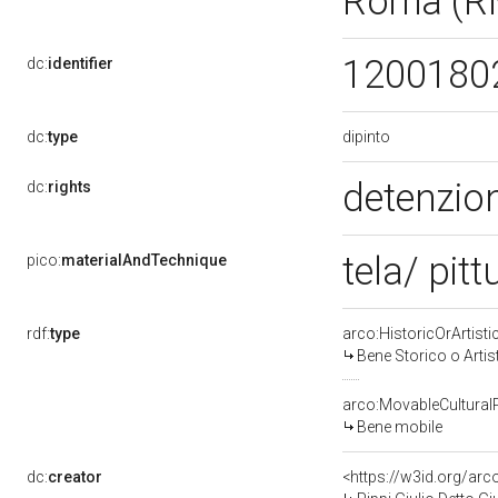
Roma (R
1200180
dc:
identifier
dipinto
dc:
type
detenzion
dc:
rights
tela/ pitt
pico:
materialAndTechnique
rdf:
type
arco:HistoricOrArtisti
Bene Storico o Artis
arco:MovableCultural
Bene mobile
dc:
creator
<https://w3id.org/a