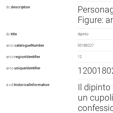
Personag
dc:
description
Figure: 
dipinto
dc:
title
00180227
arco:
catalogueNumber
12
arco:
regionIdentifier
1200180
arco:
uniqueIdentifier
Il dipint
a-cd:
historicalInformation
un cupoli
confessio