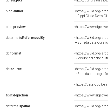
dc:
subject
<http://culturaitalia.
pico:
author
<https://w3id.org/a
Pippi Giulio Detto 
pico:
preview
dcterms:
isReferencedBy
<https://w3id.org/a
Scheda catalografi
dc:
format
<https://w3id.org/ar
Misure del bene cul
dc:
source
<https://w3id.org/a
Scheda catalografi
<https://catalogo.beni
foaf:
depiction
dcterms:
spatial
<https://w3id.org/a