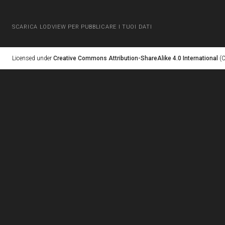
SCARICA LODVIEW PER PUBBLICARE I TUOI DATI
Licensed under
Creative Commons Attribution-ShareAlike 4.0 International
(C