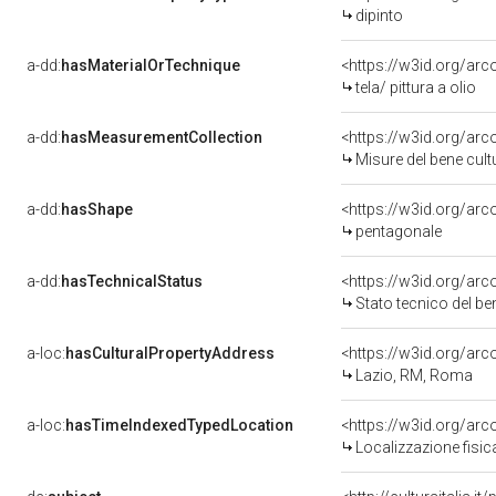
dipinto
a-dd:
hasMaterialOrTechnique
<https://w3id.org/arco
tela/ pittura a olio
a-dd:
hasMeasurementCollection
<https://w3id.org/ar
Misure del bene cul
a-dd:
hasShape
<https://w3id.org/arc
pentagonale
a-dd:
hasTechnicalStatus
<https://w3id.org/ar
Stato tecnico del b
a-loc:
hasCulturalPropertyAddress
<https://w3id.org/a
Lazio, RM, Roma
a-loc:
hasTimeIndexedTypedLocation
<https://w3id.org/ar
Localizzazione fisic