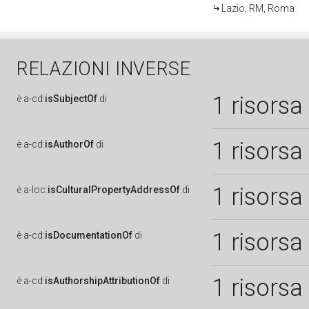
Lazio, RM, Roma
RELAZIONI INVERSE
1 risorsa
è
a-cd:
isSubjectOf
di
1 risorsa
è
a-cd:
isAuthorOf
di
1 risorsa
è
a-loc:
isCulturalPropertyAddressOf
di
1 risorsa
è
a-cd:
isDocumentationOf
di
1 risorsa
è
a-cd:
isAuthorshipAttributionOf
di