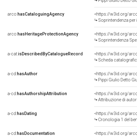
Pippi Giulio Detto 
arco:
hasCataloguingAgency
<https://w3id.org/a
Soprintendenza per i b
arco:
hasHeritageProtectionAgency
<https://w3id.org/a
Soprintendenza Spec
a-cat:
isDescribedByCatalogueRecord
<https://w3id.org/a
Scheda catalografi
a-cd:
hasAuthor
<https://w3id.org/a
Pippi Giulio Detto 
a-cd:
hasAuthorshipAttribution
<https://w3id.org/ar
Attribuzione di aut
a-cd:
hasDating
<https://w3id.org/ar
Cronologia 1 del b
a-cd:
hasDocumentation