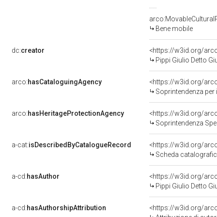
arco:MovableCultural
Bene mobile
dc:
creator
<https://w3id.org/a
Pippi Giulio Detto 
arco:
hasCataloguingAgency
<https://w3id.org/a
Soprintendenza per i b
arco:
hasHeritageProtectionAgency
<https://w3id.org/a
Soprintendenza Spec
a-cat:
isDescribedByCatalogueRecord
<https://w3id.org/a
Scheda catalografi
a-cd:
hasAuthor
<https://w3id.org/a
Pippi Giulio Detto 
a-cd:
hasAuthorshipAttribution
<https://w3id.org/ar