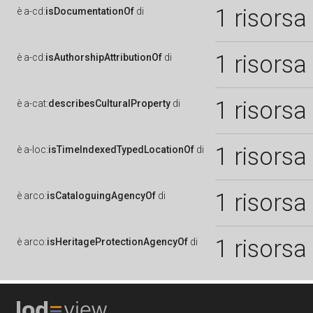
1 risorsa
è
a-cd:
isDocumentationOf
di
1 risorsa
è
a-cd:
isAuthorshipAttributionOf
di
1 risorsa
è
a-cat:
describesCulturalProperty
di
1 risorsa
è
a-loc:
isTimeIndexedTypedLocationOf
di
1 risorsa
è
arco:
isCataloguingAgencyOf
di
1 risorsa
è
arco:
isHeritageProtectionAgencyOf
di