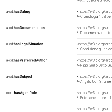
Attribuzione di aut
a-cd:
hasDating
<https://w3id.org/ar
Cronologia 1 del b
a-cd:
hasDocumentation
Documentazione foto
a-cd:
hasLegalSituation
Condizione giuridica
a-cd:
hasPreferredAuthor
<https://w3id.org/a
Pippi Giulio Detto 
a-cd:
hasSubject
<https://w3id.org/a
Angelo Con Strument
core:
hasAgentRole
<https://w3id.org/ar
Ente schedatore del 
<https://w3id.org/ar