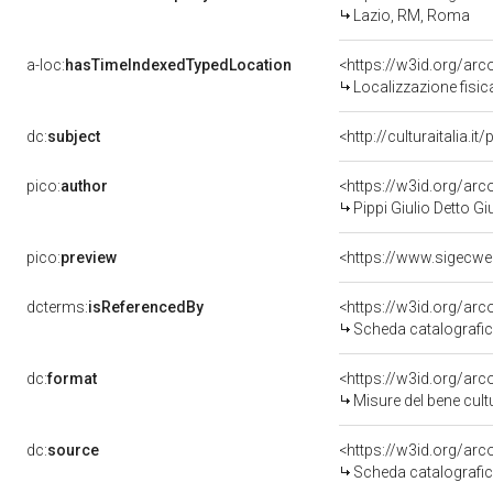
Lazio, RM, Roma
a-loc:
hasTimeIndexedTypedLocation
<https://w3id.org/ar
Localizzazione fisic
dc:
subject
<http://culturaitalia.
pico:
author
<https://w3id.org/a
Pippi Giulio Detto 
pico:
preview
dcterms:
isReferencedBy
<https://w3id.org/a
Scheda catalografi
dc:
format
<https://w3id.org/ar
Misure del bene cul
dc:
source
<https://w3id.org/a
Scheda catalografi