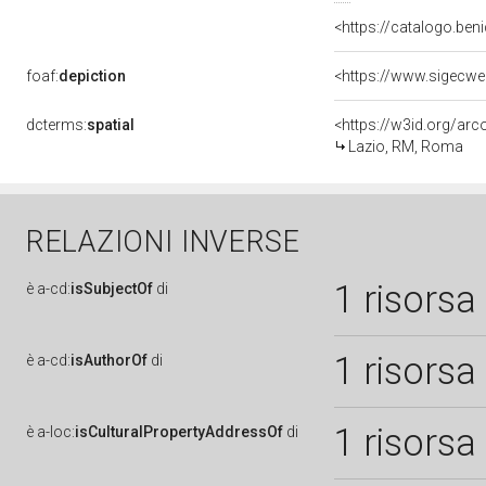
<https://catalogo.beni
foaf:
depiction
dcterms:
spatial
<https://w3id.org/a
Lazio, RM, Roma
RELAZIONI INVERSE
1 risorsa
è
a-cd:
isSubjectOf
di
1 risorsa
è
a-cd:
isAuthorOf
di
1 risorsa
è
a-loc:
isCulturalPropertyAddressOf
di