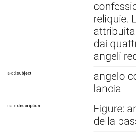
confessio
reliquie.
attribuit
dai quatt
angeli re
angelo c
a-cd:
subject
lancia
Figure: a
core:
description
della pass