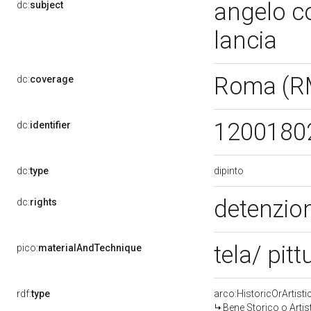
angelo c
dc:
subject
lancia
Roma (R
dc:
coverage
1200180
dc:
identifier
dipinto
dc:
type
detenzion
dc:
rights
tela/ pitt
pico:
materialAndTechnique
rdf:
type
arco:HistoricOrArtisti
Bene Storico o Artis