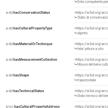
Ente competente per tut
a-dd:
hasConservationStatus
<https://w3id.org/ar
Stato di conservazi
a-dd:
hasCulturalPropertyType
<https://w3id.org/a
dipinto
a-dd:
hasMaterialOrTechnique
<https://w3id.org/arco
tela/ pittura a olio
a-dd:
hasMeasurementCollection
<https://w3id.org/ar
Misure del bene cul
a-dd:
hasShape
<https://w3id.org/arc
trapezoidale
a-dd:
hasTechnicalStatus
<https://w3id.org/ar
Stato tecnico del b
a-loc:
hasCulturalPropertyAddress
<https://w3id.org/a