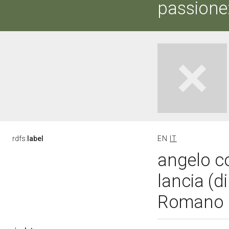
passione:
rdfs:
label
EN
IT
angelo c
lancia (di
Romano (a