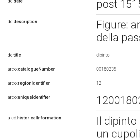
post 151
dc:
date
Figure: a
dc:
description
della pass
dipinto
dc:
title
00180235
arco:
catalogueNumber
12
arco:
regionIdentifier
1200180
arco:
uniqueIdentifier
Il dipint
a-cd:
historicalInformation
un cupoli