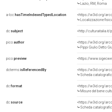
Lazio, RM, Roma
a-loc:
hasTimeIndexedTypedLocation
<https://w3id.org/ar
Localizzazione fisic
dc:
subject
<http://culturaitalia.
pico:
author
<https://w3id.org/a
Pippi Giulio Detto 
pico:
preview
dcterms:
isReferencedBy
<https://w3id.org/a
Scheda catalografi
dc:
format
<https://w3id.org/ar
Misure del bene cul
dc:
source
<https://w3id.org/a
Scheda catalografi