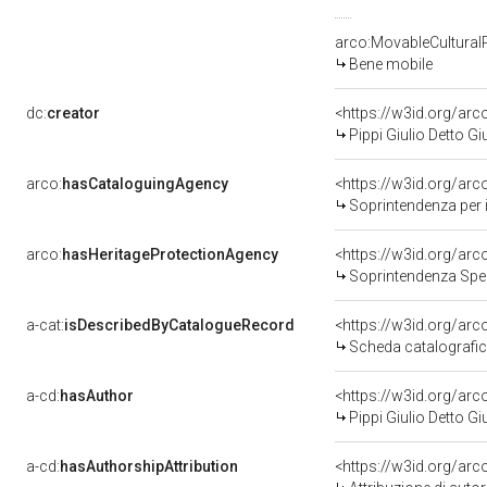
arco:MovableCultural
Bene mobile
dc:
creator
<https://w3id.org/a
Pippi Giulio Detto 
arco:
hasCataloguingAgency
<https://w3id.org/a
Soprintendenza per i b
arco:
hasHeritageProtectionAgency
<https://w3id.org/a
Soprintendenza Spec
a-cat:
isDescribedByCatalogueRecord
<https://w3id.org/a
Scheda catalografi
a-cd:
hasAuthor
<https://w3id.org/a
Pippi Giulio Detto 
a-cd:
hasAuthorshipAttribution
<https://w3id.org/ar