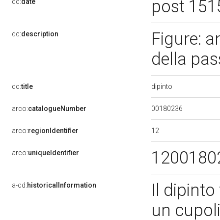
post 151
dc:
date
Figure: a
dc:
description
della pas
dipinto
dc:
title
00180236
arco:
catalogueNumber
12
arco:
regionIdentifier
1200180
arco:
uniqueIdentifier
Il dipint
a-cd:
historicalInformation
un cupoli