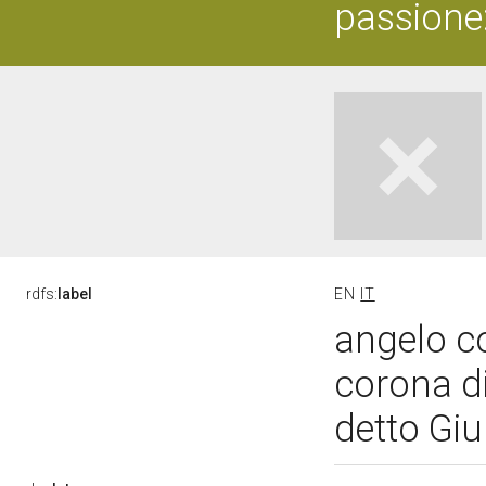
passione:
rdfs:
label
EN
IT
angelo c
corona di
detto Giu