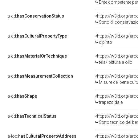
Ente competente per tut
a-dd:
hasConservationStatus
<https://w3id.org/ar
Stato di conservazi
a-dd:
hasCulturalPropertyType
<https://w3id.org/a
dipinto
a-dd:
hasMaterialOrTechnique
<https://w3id.org/arco
tela/ pittura a olio
a-dd:
hasMeasurementCollection
<https://w3id.org/ar
Misure del bene cul
a-dd:
hasShape
<https://w3id.org/arc
trapezoidale
a-dd:
hasTechnicalStatus
<https://w3id.org/ar
Stato tecnico del b
a-loc:
hasCulturalPropertyAddress
<https://w3id.org/a