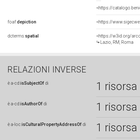
<https://catalogo.beni
foaf:
depiction
dcterms:
spatial
<https://w3id.org/a
Lazio, RM, Roma
RELAZIONI INVERSE
1 risorsa
è
a-cd:
isSubjectOf
di
1 risorsa
è
a-cd:
isAuthorOf
di
1 risorsa
è
a-loc:
isCulturalPropertyAddressOf
di