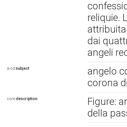
confessio
reliquie.
attribuit
dai quatt
angeli re
angelo c
a-cd:
subject
corona d
Figure: a
core:
description
della pas