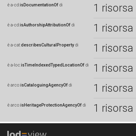
1 risorsa
è
a-cd:
isDocumentationOf
di
1 risorsa
è
a-cd:
isAuthorshipAttributionOf
di
1 risorsa
è
a-cat:
describesCulturalProperty
di
1 risorsa
è
a-loc:
isTimeIndexedTypedLocationOf
di
1 risorsa
è
arco:
isCataloguingAgencyOf
di
1 risorsa
è
arco:
isHeritageProtectionAgencyOf
di