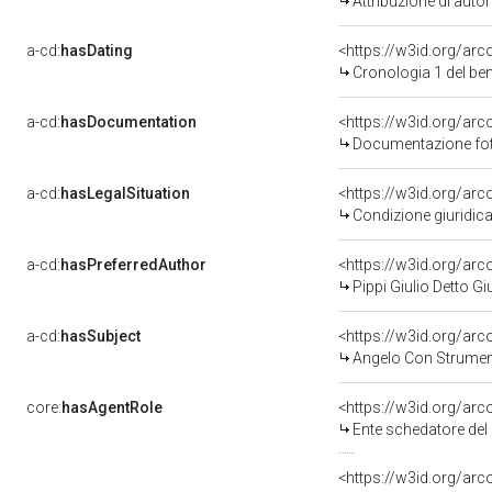
Attribuzione di aut
a-cd:
hasDating
<https://w3id.org/ar
Cronologia 1 del b
a-cd:
hasDocumentation
Documentazione foto
a-cd:
hasLegalSituation
Condizione giuridica
a-cd:
hasPreferredAuthor
<https://w3id.org/a
Pippi Giulio Detto 
a-cd:
hasSubject
<https://w3id.org/a
Angelo Con Strument
core:
hasAgentRole
<https://w3id.org/ar
Ente schedatore del 
<https://w3id.org/ar