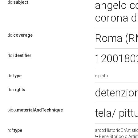
angelo c
dc:
subject
corona d
Roma (R
dc:
coverage
1200180
dc:
identifier
dipinto
dc:
type
detenzion
dc:
rights
tela/ pitt
pico:
materialAndTechnique
rdf:
type
arco:HistoricOrArtisti
Bene Storico o Artis