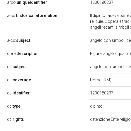
arco:
uniqueIdentifier
1200180237
a-cd:
historicalInformation
Il dipinto faceva parte
reliquie. L'opera è tra
angeli recanti simboli
a-cd:
subject
angelo con simboli del
core:
description
Figure: angelo; quattro
dc:
subject
angelo con simboli del
dc:
coverage
Roma (RM)
dc:
identifier
1200180237
dipinto
dc:
type
dc:
rights
detenzione Ente religi