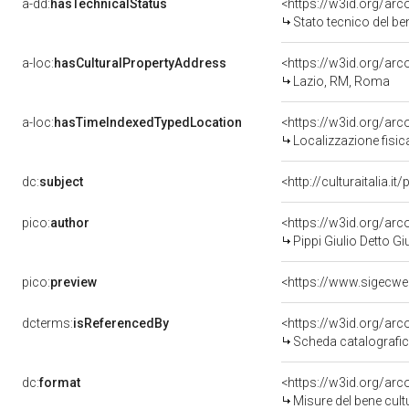
a-dd:
hasTechnicalStatus
<https://w3id.org/ar
Stato tecnico del b
a-loc:
hasCulturalPropertyAddress
<https://w3id.org/a
Lazio, RM, Roma
a-loc:
hasTimeIndexedTypedLocation
<https://w3id.org/ar
Localizzazione fisic
dc:
subject
<http://culturaitalia.
pico:
author
<https://w3id.org/a
Pippi Giulio Detto 
pico:
preview
<https://www.sigecw
dcterms:
isReferencedBy
<https://w3id.org/a
Scheda catalografi
dc:
format
<https://w3id.org/ar
Misure del bene cul