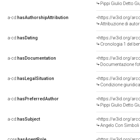
Pippi Giulio Detto 
a-cd:
hasAuthorshipAttribution
<https://w3id.org/ar
Attribuzione di aut
a-cd:
hasDating
<https://w3id.org/ar
Cronologia 1 del b
a-cd:
hasDocumentation
<https://w3id.org/a
Documentazione foto
a-cd:
hasLegalSituation
<https://w3id.org/arc
Condizione giuridica
a-cd:
hasPreferredAuthor
<https://w3id.org/a
Pippi Giulio Detto 
a-cd:
hasSubject
<https://w3id.org/a
Angelo Con Simboli 
core:
hasAgentRole
<https://w3id.org/ar