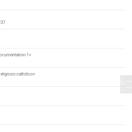
237
ocumentation-1>
eligioso-cattolico>