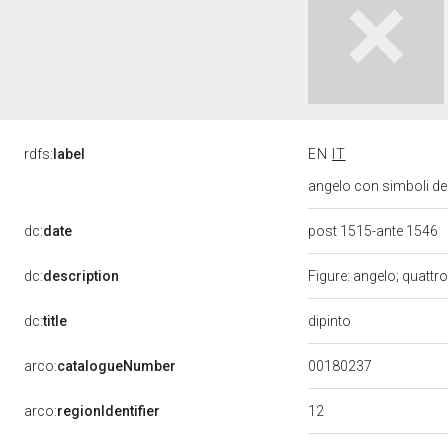
rdfs:
label
EN
IT
angelo con simboli dell
dc:
date
post 1515-ante 1546
dc:
description
Figure: angelo; quattro
dipinto
dc:
title
00180237
arco:
catalogueNumber
12
arco:
regionIdentifier