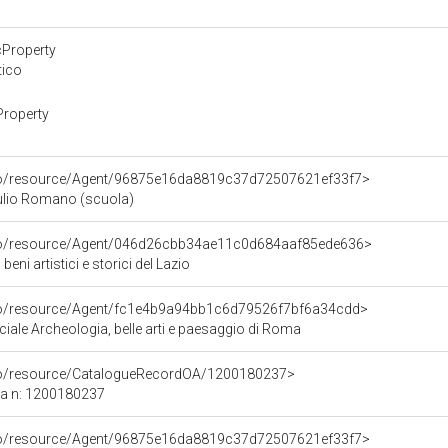
cProperty
tico
Property
rco/resource/Agent/96875e16da8819c37d72507621ef33f7>
Giulio Romano (scuola)
rco/resource/Agent/046d26cbb34ae11c0d684aaf85ede636>
eni artistici e storici del Lazio
rco/resource/Agent/fc1e4b9a94bb1c6d79526f7bf6a34cdd>
iale Archeologia, belle arti e paesaggio di Roma
rco/resource/CatalogueRecordOA/1200180237>
ca n: 1200180237
rco/resource/Agent/96875e16da8819c37d72507621ef33f7>