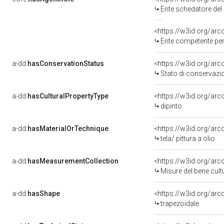
Ente schedatore del 
<https://w3id.org/ar
Ente competente per
a-dd:
hasConservationStatus
<https://w3id.org/ar
Stato di conservazi
a-dd:
hasCulturalPropertyType
<https://w3id.org/a
dipinto
a-dd:
hasMaterialOrTechnique
<https://w3id.org/arco
tela/ pittura a olio
a-dd:
hasMeasurementCollection
<https://w3id.org/ar
Misure del bene cul
a-dd:
hasShape
<https://w3id.org/arc
trapezoidale