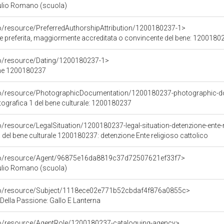
Giulio Romano (scuola)
co/resource/PreferredAuthorshipAttribution/1200180237-1>
ore preferita, maggiormente accreditata o convincente del bene: 1200180
co/resource/Dating/1200180237-1>
ene 1200180237
rco/resource/PhotographicDocumentation/1200180237-photographic-d
grafica 1 del bene culturale: 1200180237
o/resource/LegalSituation/1200180237-legal-situation-detenzione-ente-r
 del bene culturale 1200180237: detenzione Ente religioso cattolico
rco/resource/Agent/96875e16da8819c37d72507621ef33f7>
Giulio Romano (scuola)
rco/resource/Subject/1118ece02e771b52cbdaf4f876a0855c>
Della Passione: Gallo E Lanterna
co/resource/AgentRole/1200180237-cataloguing-agency>