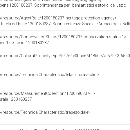
bene 1200180237: Soprintendenza per i beni artistici e storici del Lazio
co/resource/AgentRole/1200180237-heritage-protection-agency>
 tutela del bene 1200180237: Soprintendenza Speciale Archeologia, Bell
co/resource/ConservationStatus/1200180237-conservation-status-1>
one 1 del bene: 1200180237
rco/resource/CulturalPropertyType/54764e0bac66f48b0e7af57043f65a
/resource/TechnicalCharacteristic/tela-pittura-a-olio>
co/resource/MeasurementCollection/1200180237-1>
turale 1200180237
o/resource/TechnicalCharacteristic/trapezoidale>