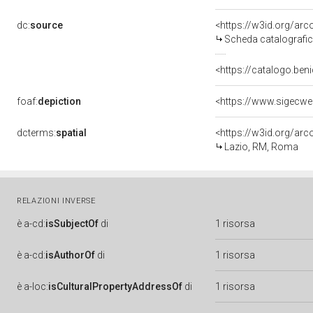
dc:
source
<https://w3id.org/a
Scheda catalografi
<https://catalogo.beni
foaf:
depiction
<https://www.sigecw
dcterms:
spatial
<https://w3id.org/a
Lazio, RM, Roma
RELAZIONI INVERSE
è
a-cd:
isSubjectOf
di
1 risorsa
è
a-cd:
isAuthorOf
di
1 risorsa
è
a-loc:
isCulturalPropertyAddressOf
di
1 risorsa