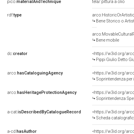
pico:
materialAndTechnique
tela/ pittura a olio
rdf:
type
arco:HistoricOrArtisti
Bene Storico o Artis
arco:MovableCultural
Bene mobile
dc:
creator
<https://w3id.org/a
Pippi Giulio Detto 
arco:
hasCataloguingAgency
<https://w3id.org/a
Soprintendenza per i b
arco:
hasHeritageProtectionAgency
<https://w3id.org/a
Soprintendenza Spec
a-cat:
isDescribedByCatalogueRecord
<https://w3id.org/a
Scheda catalografi
a-cd:
hasAuthor
<https://w3id.org/a