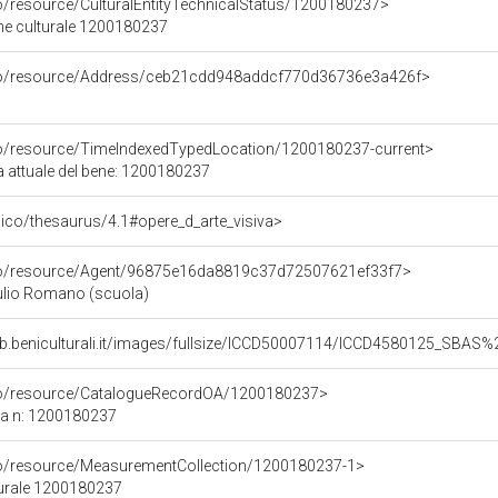
co/resource/CulturalEntityTechnicalStatus/1200180237>
ene culturale 1200180237
rco/resource/Address/ceb21cdd948addcf770d36736e3a426f>
co/resource/TimeIndexedTypedLocation/1200180237-current>
a attuale del bene: 1200180237
it/pico/thesaurus/4.1#opere_d_arte_visiva>
rco/resource/Agent/96875e16da8819c37d72507621ef33f7>
Giulio Romano (scuola)
eb.beniculturali.it/images/fullsize/ICCD50007114/ICCD4580125_SBA
rco/resource/CatalogueRecordOA/1200180237>
ca n: 1200180237
co/resource/MeasurementCollection/1200180237-1>
turale 1200180237