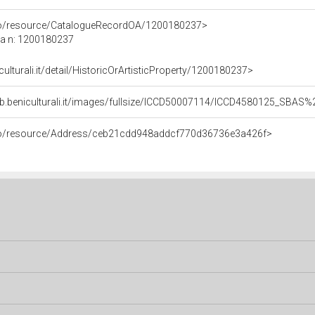
rco/resource/CatalogueRecordOA/1200180237>
ca n: 1200180237
culturali.it/detail/HistoricOrArtisticProperty/1200180237>
eb.beniculturali.it/images/fullsize/ICCD50007114/ICCD4580125_SBA
rco/resource/Address/ceb21cdd948addcf770d36736e3a426f>