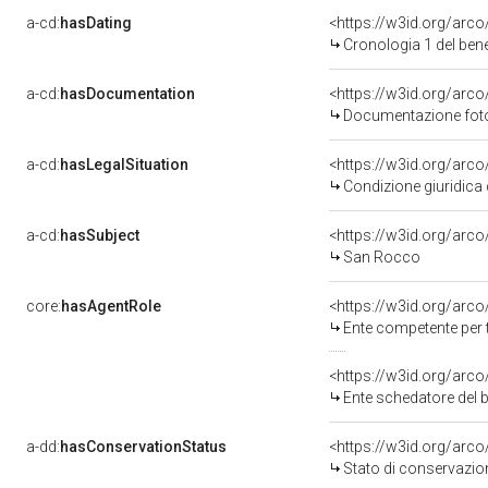
a-cd:
hasDating
<https://w3id.org/arc
Cronologia 1 del be
a-cd:
hasDocumentation
Documentazione fotog
a-cd:
hasLegalSituation
<https://w3id.org/arco
Condizione giuridica 
a-cd:
hasSubject
<https://w3id.org/ar
San Rocco
core:
hasAgentRole
<https://w3id.org/arc
Ente competente per tute
<https://w3id.org/arc
Ente schedatore del b
a-dd:
hasConservationStatus
<https://w3id.org/arc
Stato di conservazio