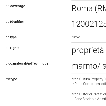
Roma (R
dc:
coverage
1200212
dc:
identifier
rilievo
dc:
type
proprietà
dc:
rights
marmo/ s
pico:
materialAndTechnique
rdf:
type
arco:CulturalPropert
Parte Componente di 
arco:HistoricOrArtistic
Bene Storico o Artist