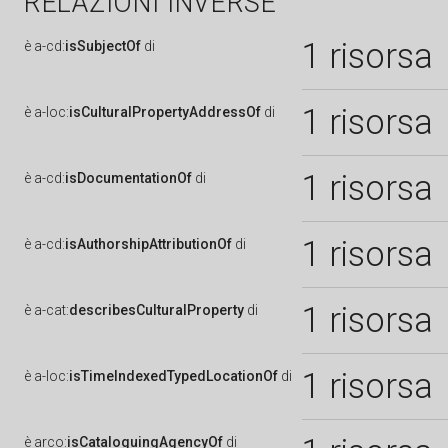
RELAZIONI INVERSE
1 risorsa
è
a-cd:
isSubjectOf
di
1 risorsa
è
a-loc:
isCulturalPropertyAddressOf
di
1 risorsa
è
a-cd:
isDocumentationOf
di
1 risorsa
è
a-cd:
isAuthorshipAttributionOf
di
1 risorsa
è
a-cat:
describesCulturalProperty
di
1 risorsa
è
a-loc:
isTimeIndexedTypedLocationOf
di
è
arco:
isCataloguingAgencyOf
di