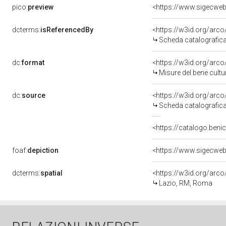
pico:
preview
dcterms:
isReferencedBy
<https://w3id.org/ar
Scheda catalografic
dc:
format
<https://w3id.org/ar
Misure del bene cult
dc:
source
<https://w3id.org/ar
Scheda catalografic
<https://catalogo.benic
foaf:
depiction
dcterms:
spatial
<https://w3id.org/ar
Lazio, RM, Roma