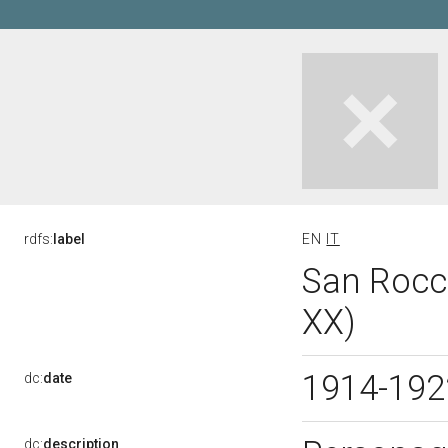
rdfs:
label
EN
IT
San Rocco 
XX)
1914-19
dc:
date
dc:
description