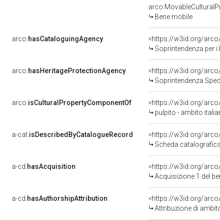
arco:MovableCulturalP
Bene mobile
arco:
hasCataloguingAgency
<https://w3id.org/ar
Soprintendenza per i be
arco:
hasHeritageProtectionAgency
<https://w3id.org/ar
Soprintendenza Speci
arco:
isCulturalPropertyComponentOf
<https://w3id.org/arc
pulpito - ambito itali
a-cat:
isDescribedByCatalogueRecord
<https://w3id.org/ar
Scheda catalografic
a-cd:
hasAcquisition
<https://w3id.org/arc
Acquisizione 1 del b
a-cd:
hasAuthorshipAttribution
<https://w3id.org/arco
Attribuzione di ambit