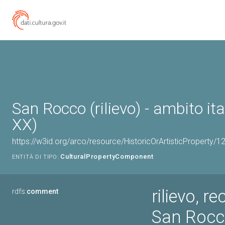
San Rocco (rilievo) - ambito ita
XX)
https://w3id.org/arco/resource/HistoricOrArtisticProperty/
CulturalPropertyComponent
ENTITÀ DI TIPO:
rilievo, re
rdfs:
comment
San Roc