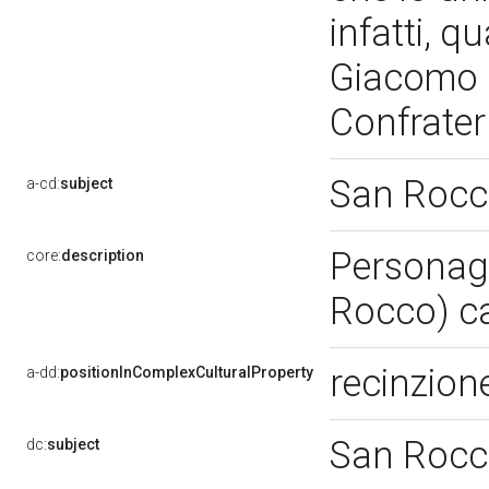
infatti, 
Giacomo d
Confrater
San Roc
a-cd:
subject
Personagg
core:
description
Rocco) ca
recinzione
a-dd:
positionInComplexCulturalProperty
San Roc
dc:
subject