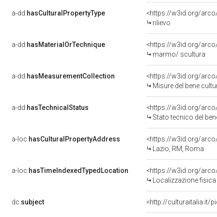
a-dd:
hasCulturalPropertyType
<https://w3id.org/ar
rilievo
a-dd:
hasMaterialOrTechnique
<https://w3id.org/arc
marmo/ scultura
a-dd:
hasMeasurementCollection
<https://w3id.org/ar
Misure del bene cult
a-dd:
hasTechnicalStatus
<https://w3id.org/arc
Stato tecnico del be
a-loc:
hasCulturalPropertyAddress
<https://w3id.org/ar
Lazio, RM, Roma
a-loc:
hasTimeIndexedTypedLocation
<https://w3id.org/arc
Localizzazione fisica
dc:
subject
<http://culturaitalia.i