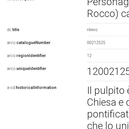
Personagg
Rocco) ca
rilievo
dc:
title
00212525
arco:
catalogueNumber
12
arco:
regionIdentifier
1200212
arco:
uniqueIdentifier
Il pulpit
a-cd:
historicalInformation
Chiesa e 
pontifica
che lo un