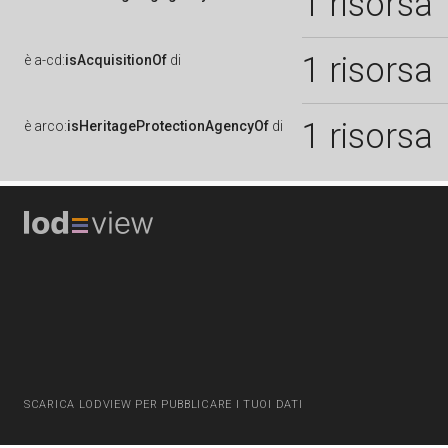
1 risorsa
1 risorsa
è
a-cd:
isAcquisitionOf
di
1 risorsa
è
arco:
isHeritageProtectionAgencyOf
di
SCARICA LODVIEW PER PUBBLICARE I TUOI DATI