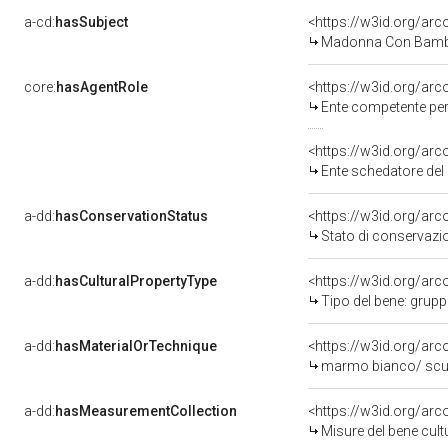
a-cd:
hasSubject
<https://w3id.org/a
Madonna Con Bambi
core:
hasAgentRole
<https://w3id.org/ar
Ente competente per 
<https://w3id.org/ar
Ente schedatore del 
a-dd:
hasConservationStatus
<https://w3id.org/ar
Stato di conservazi
a-dd:
hasCulturalPropertyType
<https://w3id.org/a
Tipo del bene: grup
a-dd:
hasMaterialOrTechnique
<https://w3id.org/ar
marmo bianco/ scu
a-dd:
hasMeasurementCollection
<https://w3id.org/ar
Misure del bene cul