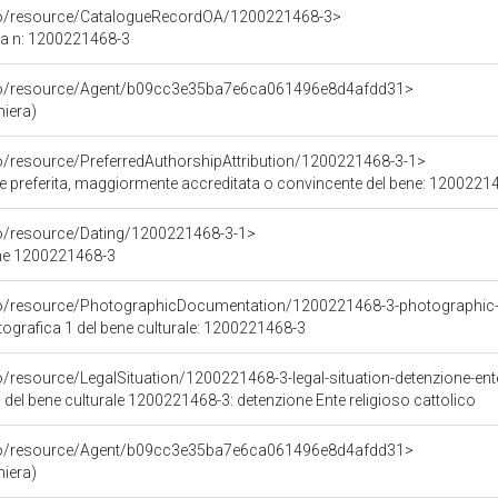
rco/resource/CatalogueRecordOA/1200221468-3>
ca n: 1200221468-3
rco/resource/Agent/b09cc3e35ba7e6ca061496e8d4afdd31>
niera)
co/resource/PreferredAuthorshipAttribution/1200221468-3-1>
ore preferita, maggiormente accreditata o convincente del bene: 1200221
co/resource/Dating/1200221468-3-1>
ene 1200221468-3
rco/resource/PhotographicDocumentation/1200221468-3-photographic
grafica 1 del bene culturale: 1200221468-3
o/resource/LegalSituation/1200221468-3-legal-situation-detenzione-ente
 del bene culturale 1200221468-3: detenzione Ente religioso cattolico
rco/resource/Agent/b09cc3e35ba7e6ca061496e8d4afdd31>
niera)