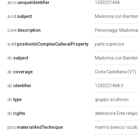
arco:
uniqueIdentifier
1200221468
a-cd:
subject
Madonna con Bambino
core:
description
Personaggi: Madonna; 
a-dd:
positionInComplexCulturalProperty
parte superiore
dc:
subject
Madonna con Bambino
dc:
coverage
Civita Castellana (VT)
dc:
identifier
1200221468-3
dc:
type
gruppo scultoreo
dc:
rights
detenzione Ente religi
pico:
materialAndTechnique
marmo bianco/ scult