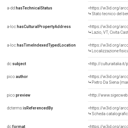
a-dd:
hasTechnicalStatus
<https://w3id.org/ar
Stato tecnico del b
a-loc:
hasCulturalPropertyAddress
<https://w3id.org/a
Lazio, VT, Civita Cas
a-loc:
hasTimeIndexedTypedLocation
<https://w3id.org/ar
Localizzazione fisic
dc:
subject
<http://culturaitalia.
pico:
author
<https://w3id.org/a
Pietro Da Siena (ma
pico:
preview
<http://www.sigecwe
dcterms:
isReferencedBy
<https://w3id.org/a
Scheda catalografi
dc:
format
<https://w3id.org/ar