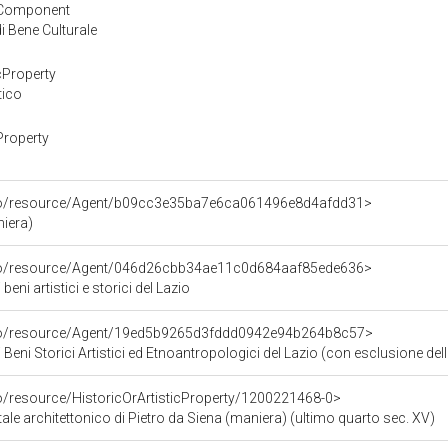
yComponent
 Bene Culturale
cProperty
tico
Property
rco/resource/Agent/b09cc3e35ba7e6ca061496e8d4afdd31>
niera)
rco/resource/Agent/046d26cbb34ae11c0d684aaf85ede636>
eni artistici e storici del Lazio
rco/resource/Agent/19ed5b9265d3fddd0942e94b264b8c57>
Beni Storici Artistici ed Etnoantropologici del Lazio (con esclusione dell
co/resource/HistoricOrArtisticProperty/1200221468-0>
tale architettonico di Pietro da Siena (maniera) (ultimo quarto sec. XV)