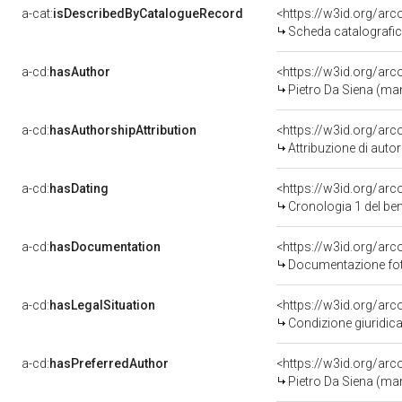
a-cat:
isDescribedByCatalogueRecord
<https://w3id.org/a
Scheda catalografi
a-cd:
hasAuthor
<https://w3id.org/a
Pietro Da Siena (ma
a-cd:
hasAuthorshipAttribution
<https://w3id.org/ar
Attribuzione di aut
a-cd:
hasDating
<https://w3id.org/ar
Cronologia 1 del b
a-cd:
hasDocumentation
<https://w3id.org/a
Documentazione foto
a-cd:
hasLegalSituation
<https://w3id.org/arc
Condizione giuridica
a-cd:
hasPreferredAuthor
<https://w3id.org/a
Pietro Da Siena (ma