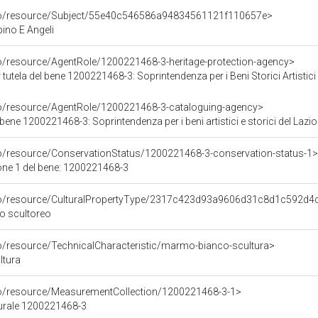
rco/resource/Subject/55e40c546586a94834561121f110657e>
no E Angeli
co/resource/AgentRole/1200221468-3-heritage-protection-agency>
tutela del bene 1200221468-3: Soprintendenza per i Beni Storici Artistici
co/resource/AgentRole/1200221468-3-cataloguing-agency>
bene 1200221468-3: Soprintendenza per i beni artistici e storici del Lazio
co/resource/ConservationStatus/1200221468-3-conservation-status-1>
one 1 del bene: 1200221468-3
rco/resource/CulturalPropertyType/2317c423d93a9606d31c8d1c592d4
po scultoreo
co/resource/TechnicalCharacteristic/marmo-bianco-scultura>
ltura
co/resource/MeasurementCollection/1200221468-3-1>
turale 1200221468-3