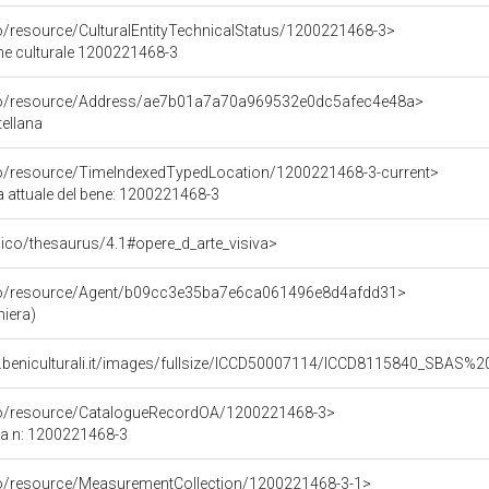
co/resource/CulturalEntityTechnicalStatus/1200221468-3>
ene culturale 1200221468-3
rco/resource/Address/ae7b01a7a70a969532e0dc5afec4e48a>
tellana
co/resource/TimeIndexedTypedLocation/1200221468-3-current>
a attuale del bene: 1200221468-3
it/pico/thesaurus/4.1#opere_d_arte_visiva>
rco/resource/Agent/b09cc3e35ba7e6ca061496e8d4afdd31>
niera)
b.beniculturali.it/images/fullsize/ICCD50007114/ICCD8115840_SBAS
rco/resource/CatalogueRecordOA/1200221468-3>
ca n: 1200221468-3
co/resource/MeasurementCollection/1200221468-3-1>