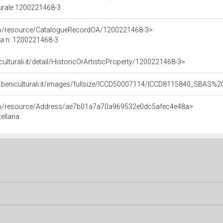
turale 1200221468-3
rco/resource/CatalogueRecordOA/1200221468-3>
ca n: 1200221468-3
culturali.it/detail/HistoricOrArtisticProperty/1200221468-3>
b.beniculturali.it/images/fullsize/ICCD50007114/ICCD8115840_SBAS
rco/resource/Address/ae7b01a7a70a969532e0dc5afec4e48a>
tellana