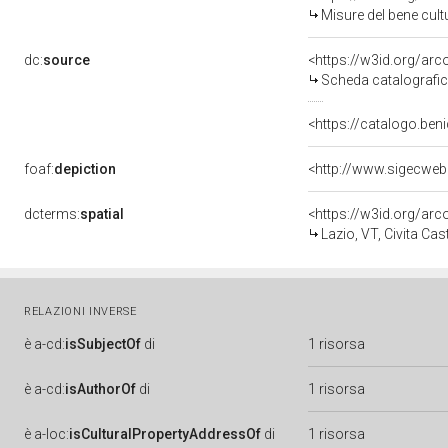
Misure del bene cul
dc:
source
<https://w3id.org/a
Scheda catalografi
<https://catalogo.beni
foaf:
depiction
<http://www.sigecwe
dcterms:
spatial
<https://w3id.org/a
Lazio, VT, Civita Cas
RELAZIONI INVERSE
è
a-cd:
isSubjectOf
di
1 risorsa
è
a-cd:
isAuthorOf
di
1 risorsa
è
a-loc:
isCulturalPropertyAddressOf
di
1 risorsa