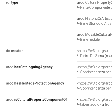
rdf:
type
arco:CulturalPropert
Parte Componente di
arco:HistoricOrArtisti
Bene Storico o Artis
arco:MovableCultural
Bene mobile
dc:
creator
<https://w3id.org/a
Pietro Da Siena (ma
arco:
hasCataloguingAgency
<https://w3id.org/a
Soprintendenza per i b
arco:
hasHeritageProtectionAgency
<https://w3id.org/a
Soprintendenza per i 
arco:
isCulturalPropertyComponentOf
<https://w3id.org/ar
tabernacolo - a fron