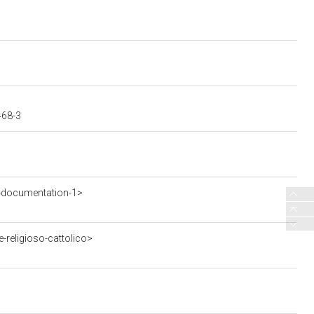
468-3
-documentation-1>
-religioso-cattolico>