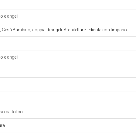
 e angeli
Gesù Bambino; coppia di angeli. Architetture: edicola con timpano
 e angeli
oso cattolico
ura