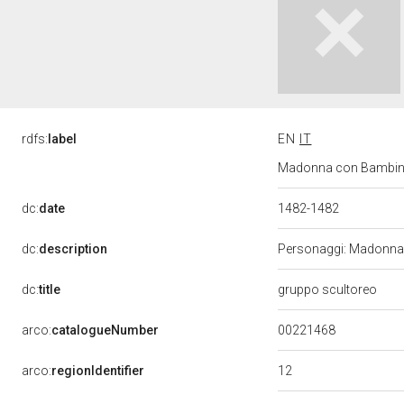
rdfs:
label
EN
IT
Madonna con Bambino e
dc:
date
1482-1482
dc:
description
Personaggi: Madonna; 
dc:
title
gruppo scultoreo
00221468
arco:
catalogueNumber
12
arco:
regionIdentifier