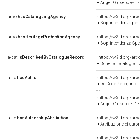
Angeli Giuseppe - 1
arco:
hasCataloguingAgency
<https://w3id.org/a
Soprintendenza per i b
arco:
hasHeritageProtectionAgency
<https://w3id.org/a
Soprintendenza Speciale 
a-cat:
isDescribedByCatalogueRecord
<https://w3id.org/a
Scheda catalografi
a-cd:
hasAuthor
<https://w3id.org/a
De Colle Pellegrino 
<https://w3id.org/a
Angeli Giuseppe - 1
a-cd:
hasAuthorshipAttribution
<https://w3id.org/ar
Attribuzione di aut
<https://w3id.org/ar