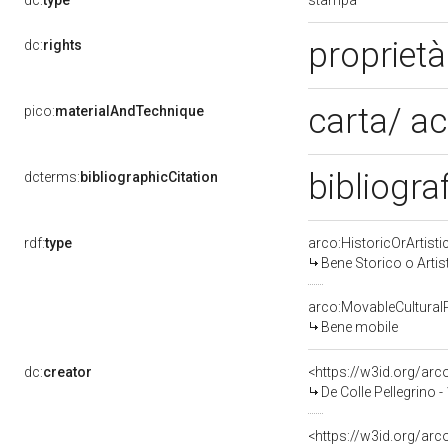
dc:
type
propriet
dc:
rights
carta/ a
pico:
materialAndTechnique
bibliogra
dcterms:
bibliographicCitation
rdf:
type
arco:HistoricOrArtisti
Bene Storico o Artis
arco:MovableCultural
Bene mobile
dc:
creator
<https://w3id.org/a
De Colle Pellegrino 
<https://w3id.org/a