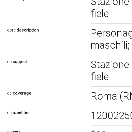
Stazione 
fiele
Personagg
core:
description
maschili; 
Stazione 
dc:
subject
fiele
Roma (R
dc:
coverage
1200225
dc:
identifier
stampa