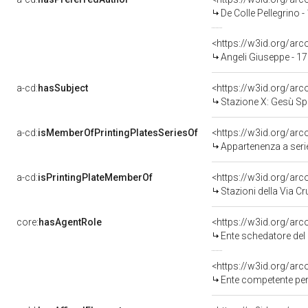
De Colle Pellegrino 
<https://w3id.org/a
Angeli Giuseppe - 1
a-cd:
hasSubject
<https://w3id.org/a
Stazione X: Gesù Spo
a-cd:
isMemberOfPrintingPlatesSeriesOf
<https://w3id.org/ar
Appartenenza a serie
a-cd:
isPrintingPlateMemberOf
<https://w3id.org/arc
Stazioni della Via Cr
core:
hasAgentRole
<https://w3id.org/ar
Ente schedatore del 
<https://w3id.org/ar
Ente competente per tutela del ben