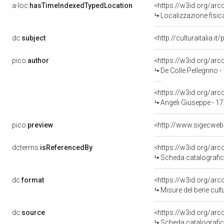
a-loc:
hasTimeIndexedTypedLocation
<https://w3id.org/ar
Localizzazione fisic
dc:
subject
<http://culturaitalia.
pico:
author
<https://w3id.org/a
De Colle Pellegrino 
<https://w3id.org/a
Angeli Giuseppe - 1
pico:
preview
<http://www.sigecweb
dcterms:
isReferencedBy
<https://w3id.org/a
Scheda catalografi
dc:
format
<https://w3id.org/ar
Misure del bene cul
dc:
source
<https://w3id.org/a
Scheda catalografi