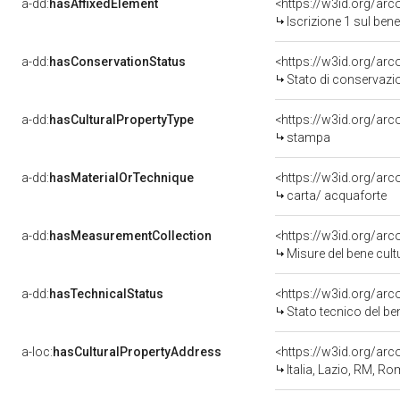
a-dd:
hasAffixedElement
<https://w3id.org/arc
Iscrizione 1 sul be
a-dd:
hasConservationStatus
<https://w3id.org/ar
Stato di conservazi
a-dd:
hasCulturalPropertyType
<https://w3id.org/a
stampa
a-dd:
hasMaterialOrTechnique
<https://w3id.org/arc
carta/ acquaforte
a-dd:
hasMeasurementCollection
<https://w3id.org/ar
Misure del bene cul
a-dd:
hasTechnicalStatus
<https://w3id.org/ar
Stato tecnico del b
a-loc:
hasCulturalPropertyAddress
<https://w3id.org/a
Italia, Lazio, RM, R