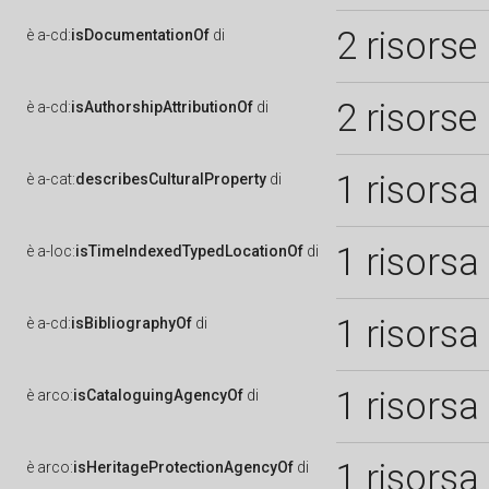
2 risorse
è
a-cd:
isDocumentationOf
di
2 risorse
è
a-cd:
isAuthorshipAttributionOf
di
1 risorsa
è
a-cat:
describesCulturalProperty
di
1 risorsa
è
a-loc:
isTimeIndexedTypedLocationOf
di
1 risorsa
è
a-cd:
isBibliographyOf
di
1 risorsa
è
arco:
isCataloguingAgencyOf
di
1 risorsa
è
arco:
isHeritageProtectionAgencyOf
di