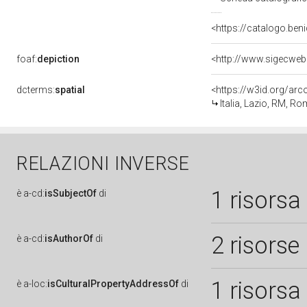
<https://catalogo.beni
foaf:
depiction
<http://www.sigecweb
dcterms:
spatial
<https://w3id.org/a
Italia, Lazio, RM, R
RELAZIONI INVERSE
1 risorsa
è
a-cd:
isSubjectOf
di
2 risorse
è
a-cd:
isAuthorOf
di
1 risorsa
è
a-loc:
isCulturalPropertyAddressOf
di