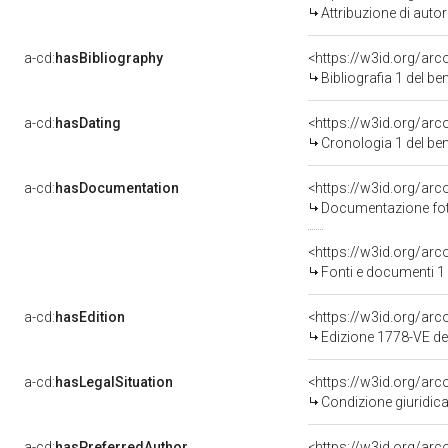
Attribuzione di aut
a-cd:
hasBibliography
<https://w3id.org/ar
Bibliografia 1 del b
a-cd:
hasDating
<https://w3id.org/ar
Cronologia 1 del b
a-cd:
hasDocumentation
Documentazione foto
<https://w3id.org/a
Fonti e documenti 1
a-cd:
hasEdition
<https://w3id.org/ar
Edizione 1778-VE d
a-cd:
hasLegalSituation
<https://w3id.org/arc
Condizione giuridica
a-cd:
hasPreferredAuthor
<https://w3id.org/a