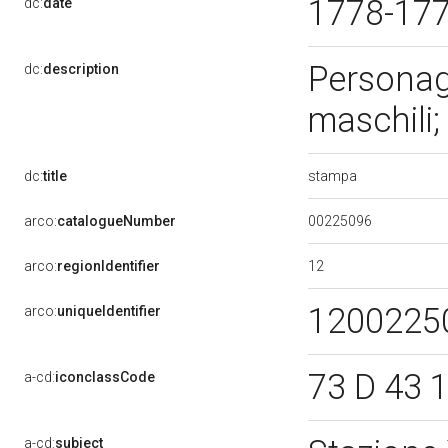
1778-17
dc:
date
Personagg
dc:
description
maschili; 
stampa
dc:
title
00225096
arco:
catalogueNumber
12
arco:
regionIdentifier
1200225
arco:
uniqueIdentifier
73 D 43 1
a-cd:
iconclassCode
a-cd:
subject