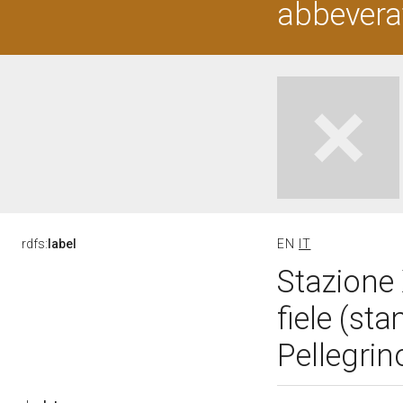
abbeverat
rdfs:
label
EN
IT
Stazione 
fiele (st
Pellegrin