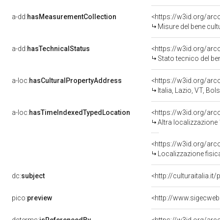
a-dd:
hasMeasurementCollection
<https://w3id.org/ar
Misure del bene cul
a-dd:
hasTechnicalStatus
<https://w3id.org/ar
Stato tecnico del b
a-loc:
hasCulturalPropertyAddress
<https://w3id.org/a
Italia, Lazio, VT, Bol
a-loc:
hasTimeIndexedTypedLocation
<https://w3id.org/ar
Altra localizzazione
<https://w3id.org/ar
Localizzazione fisic
dc:
subject
<http://culturaitalia.
pico:
preview