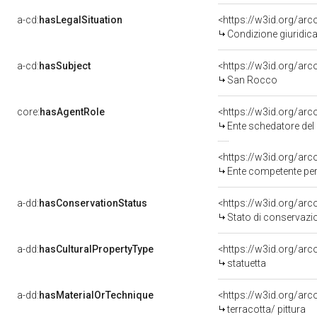
a-cd:
hasLegalSituation
Condizione giuridica
a-cd:
hasSubject
<https://w3id.org/a
San Rocco
core:
hasAgentRole
<https://w3id.org/ar
Ente schedatore del 
<https://w3id.org/ar
Ente competente per tutela del b
a-dd:
hasConservationStatus
<https://w3id.org/ar
Stato di conservazi
a-dd:
hasCulturalPropertyType
<https://w3id.org/a
statuetta
a-dd:
hasMaterialOrTechnique
<https://w3id.org/arc
terracotta/ pittura