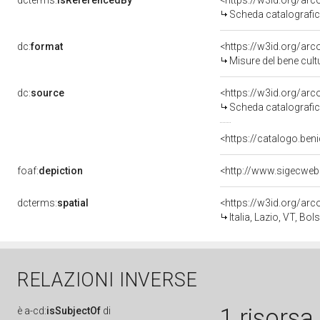
dcterms:
isReferencedBy
<https://w3id.org/a
Scheda catalografi
dc:
format
<https://w3id.org/ar
Misure del bene cul
dc:
source
<https://w3id.org/a
Scheda catalografi
<https://catalogo.beni
foaf:
depiction
dcterms:
spatial
<https://w3id.org/a
Italia, Lazio, VT, Bol
RELAZIONI INVERSE
1 risorsa
è
a-cd:
isSubjectOf
di