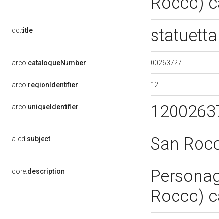
Rocco) c
statuett
dc:
title
00263727
arco:
catalogueNumber
12
arco:
regionIdentifier
1200263
arco:
uniqueIdentifier
San Roc
a-cd:
subject
Personagg
core:
description
Rocco) c