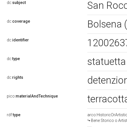
San Roc
dc:
subject
Bolsena 
dc:
coverage
1200263
dc:
identifier
statuett
dc:
type
detenzion
dc:
rights
terracott
pico:
materialAndTechnique
rdf:
type
arco:HistoricOrArtisti
Bene Storico o Artis