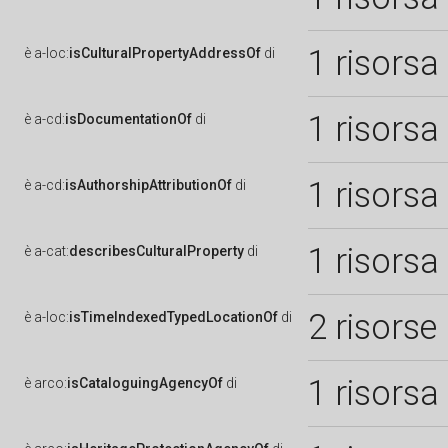
1 risorsa
è
a-loc:
isCulturalPropertyAddressOf
di
1 risorsa
è
a-cd:
isDocumentationOf
di
1 risorsa
è
a-cd:
isAuthorshipAttributionOf
di
1 risorsa
è
a-cat:
describesCulturalProperty
di
2 risorse
è
a-loc:
isTimeIndexedTypedLocationOf
di
1 risorsa
è
arco:
isCataloguingAgencyOf
di