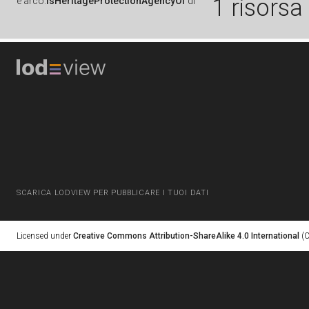
1 risorsa
è
arco:
isHeritageProtectionAgencyOf
di
SCARICA LODVIEW PER PUBBLICARE I TUOI DATI
Licensed under
Creative Commons Attribution-ShareAlike 4.0 International
(C