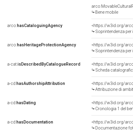
arco:MovableCultural
Bene mobile
arco:
hasCataloguingAgency
<https://w3id.org/a
Soprintendenza per i b
arco:
hasHeritageProtectionAgency
<https://w3id.org/a
Soprintendenza per i B
a-cat:
isDescribedByCatalogueRecord
<https://w3id.org/a
Scheda catalografi
a-cd:
hasAuthorshipAttribution
<https://w3id.org/arc
Attribuzione di ambi
a-cd:
hasDating
<https://w3id.org/ar
Cronologia 1 del b
a-cd:
hasDocumentation
Documentazione foto