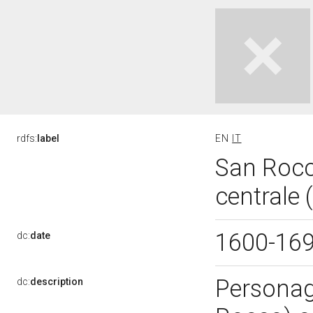
rdfs:
label
EN
IT
San Rocco
centrale 
1600-16
dc:
date
Personagg
dc:
description