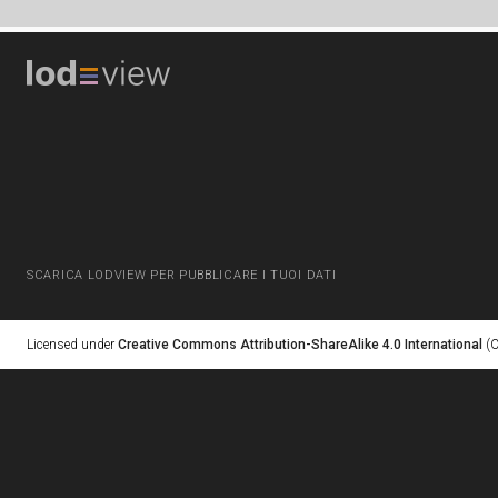
SCARICA LODVIEW PER PUBBLICARE I TUOI DATI
Licensed under
Creative Commons Attribution-ShareAlike 4.0 International
(C