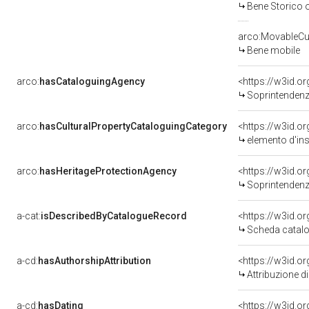
Bene Storico o
arco:MovableCul
Bene mobile
arco:
hasCataloguingAgency
<https://w3id.
Soprintendenza 
arco:
hasCulturalPropertyCataloguingCategory
<https://w3id.o
elemento d'in
arco:
hasHeritageProtectionAgency
<https://w3id.
Soprintendenza pe
a-cat:
isDescribedByCatalogueRecord
<https://w3id.
Scheda catalo
a-cd:
hasAuthorshipAttribution
Attribuzione d
a-cd:
hasDating
<https://w3id.