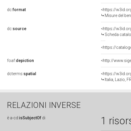
dc:
format
<https://w3id.
Misure del be
dc:
source
<https://w3id.
Scheda catalo
<https://catalog
foaf:
depiction
dcterms:
spatial
<https://w3id.
Italia, Lazio,
RELAZIONI INVERSE
1 risor
è
a-cd:
isSubjectOf
di