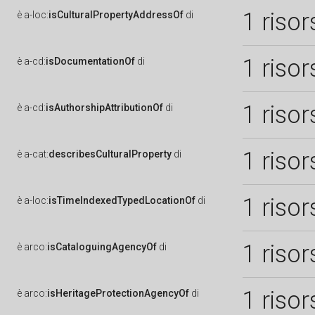
1 risor
è
a-loc:
isCulturalPropertyAddressOf
di
1 risor
è
a-cd:
isDocumentationOf
di
1 risor
è
a-cd:
isAuthorshipAttributionOf
di
1 risor
è
a-cat:
describesCulturalProperty
di
1 risor
è
a-loc:
isTimeIndexedTypedLocationOf
di
1 risor
è
arco:
isCataloguingAgencyOf
di
1 risor
è
arco:
isHeritageProtectionAgencyOf
di