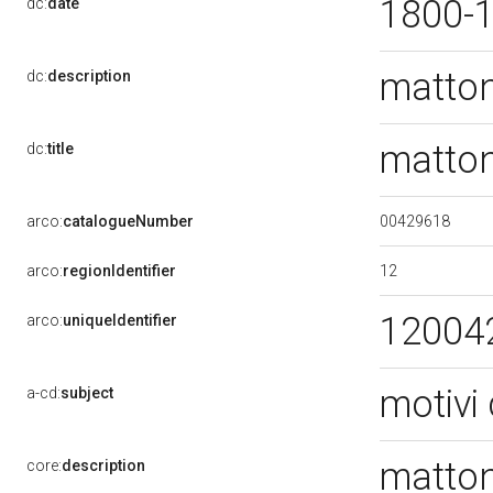
1800-
dc:
date
matton
dc:
description
matton
dc:
title
00429618
arco:
catalogueNumber
12
arco:
regionIdentifier
12004
arco:
uniqueIdentifier
motivi 
a-cd:
subject
matton
core:
description