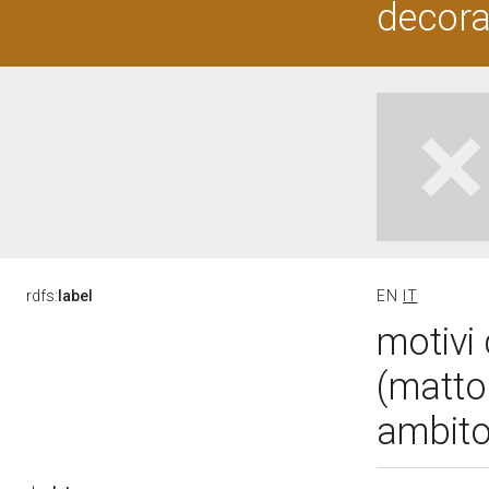
decorat
rdfs:
label
EN
IT
motivi 
(matto
ambito