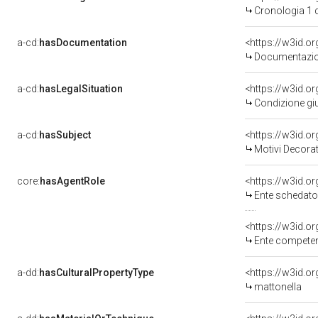
Cronologia 1 
a-cd:
hasDocumentation
Documentazion
a-cd:
hasLegalSituation
Condizione giu
a-cd:
hasSubject
<https://w3id.
Motivi Decorat
core:
hasAgentRole
<https://w3id.
Ente schedator
<https://w3id.o
Ente competente per tute
a-dd:
hasCulturalPropertyType
<https://w3id.
mattonella