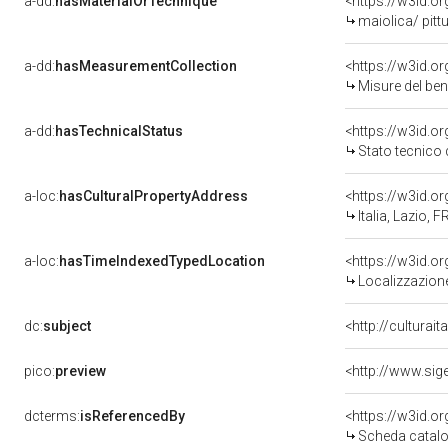
a-dd:
hasMaterialOrTechnique
<https://w3id.o
maiolica/ pitt
a-dd:
hasMeasurementCollection
<https://w3id.
Misure del be
a-dd:
hasTechnicalStatus
<https://w3id.o
Stato tecnico
a-loc:
hasCulturalPropertyAddress
<https://w3id.
Italia, Lazio,
a-loc:
hasTimeIndexedTypedLocation
<https://w3id.
Localizzazione
dc:
subject
<http://culturai
pico:
preview
dcterms:
isReferencedBy
<https://w3id.
Scheda catalo