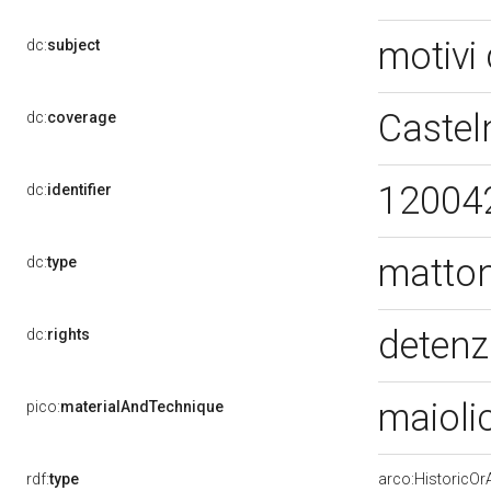
motivi 
dc:
subject
Castel
dc:
coverage
12004
dc:
identifier
matton
dc:
type
detenz
dc:
rights
maioli
pico:
materialAndTechnique
rdf:
type
arco:HistoricOrA