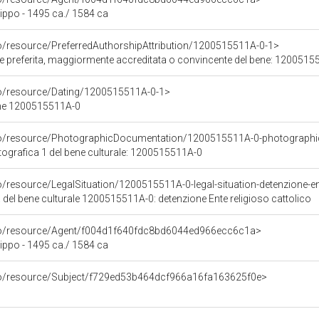
ippo - 1495 ca./ 1584 ca
co/resource/PreferredAuthorshipAttribution/1200515511A-0-1>
ore preferita, maggiormente accreditata o convincente del bene: 120051
co/resource/Dating/1200515511A-0-1>
ene 1200515511A-0
rco/resource/PhotographicDocumentation/1200515511A-0-photographi
grafica 1 del bene culturale: 1200515511A-0
o/resource/LegalSituation/1200515511A-0-legal-situation-detenzione-ent
 del bene culturale 1200515511A-0: detenzione Ente religioso cattolico
rco/resource/Agent/f004d1f640fdc8bd6044ed966ecc6c1a>
ippo - 1495 ca./ 1584 ca
rco/resource/Subject/f729ed53b464dcf966a16fa163625f0e>