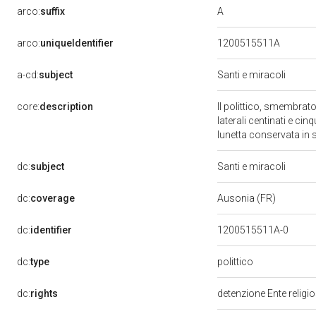
A
arco:
suffix
arco:
uniqueIdentifier
1200515511A
a-cd:
subject
Santi e miracoli
core:
description
Il polittico, smembrat
laterali centinati e cin
lunetta conservata in s
dc:
subject
Santi e miracoli
dc:
coverage
Ausonia (FR)
dc:
identifier
1200515511A-0
dc:
type
polittico
dc:
rights
detenzione Ente religi