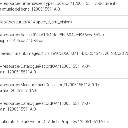
co/resource/TimeIndexedTypedLocation/1200515511A-0-current>
ca attuale del bene: 1200515511A-0
it/pico/thesaurus/4.1#opere_d_arte_visiva>
rco/resource/Agent/f004d1f640fdc8bd6044ed966ecc6c1a>
ippo - 1495 ca./ 1584 ca
b.beniculturali.it/images/fullsize/ICCD50007114/ICCD4573720_SBAS
rco/resource/CatalogueRecordOA/1200515511A-0>
ca n: 1200515511A-0
co/resource/MeasurementCollection/1200515511A-0-1>
turale 1200515511A-0
rco/resource/CatalogueRecordOA/1200515511A-0>
ca n: 1200515511A-0
culturali.it/detail/HistoricOrArtisticProperty/1200515511A-0>