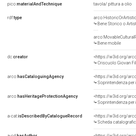
pico:
materialAndTechnique
tavola/ pittura a olio
rdf:
type
arco:HistoricOrArtisti
Bene Storico o Artis
arco:MovableCultural
Bene mobile
dc:
creator
<https://w3id.org/a
Criscuolo Giovan Fil
arco:
hasCataloguingAgency
<https://w3id.org/a
Soprintendenza per i b
arco:
hasHeritageProtectionAgency
<https://w3id.org/a
Soprintendenza per i 
a-cat:
isDescribedByCatalogueRecord
<https://w3id.org/a
Scheda catalografi
a-cd:
hasAuthor
<https://w3id.org/a