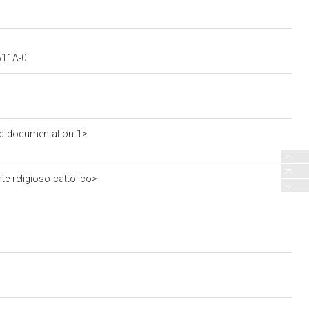
5511A-0
c-documentation-1>
e-religioso-cattolico>