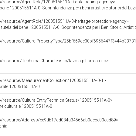
co/resource/AgentRole/1200515511A-0-cataloguing-agency>
bene 1200515511A-0: Soprintendenza per i beni artistici e storici del Laz
co/resource/AgentRole/1200515511A-0-heritage-protection-agency>
utela del bene 1200515511A-0: Soprintendenza per i Beni Storici Artistici 
rco/resource/CulturalPropertyType/25bf669ce00bf6956447f3444b3373
o/resource/TechnicalCharacteristic/tavola-pittura-a-olio>
co/resource/MeasurementCollection/1200515511A-0-1>
turale 1200515511A-0
co/resource/CulturalEntityTechnicalStatus/1200515511A-0>
ene culturale 1200515511A-0
rco/resource/Address/ee9db17dd034a34566ab0dece00ead89>
sonia