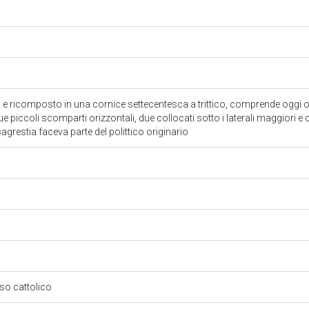
o e ricomposto in una cornice settecentesca a trittico, comprende oggi o
que piccoli scomparti orizzontali, due collocati sotto i laterali maggiori e 
agrestia faceva parte del polittico originario
oso cattolico