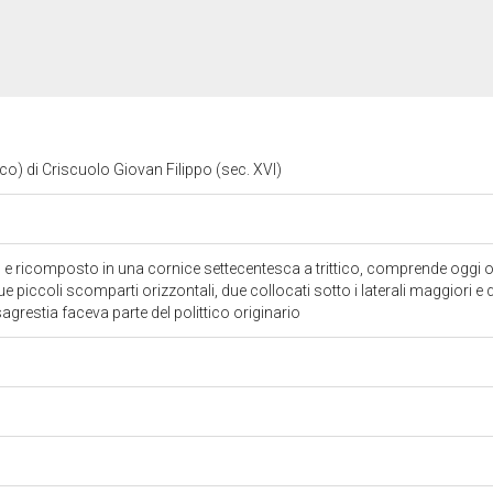
tico) di Criscuolo Giovan Filippo (sec. XVI)
o e ricomposto in una cornice settecentesca a trittico, comprende oggi o
que piccoli scomparti orizzontali, due collocati sotto i laterali maggiori e 
agrestia faceva parte del polittico originario