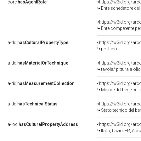
core:
hasAgentRole
<https://w3id.org/ar
Ente schedatore del 
<https://w3id.org/ar
Ente competente per t
a-dd:
hasCulturalPropertyType
<https://w3id.org/a
polittico
a-dd:
hasMaterialOrTechnique
<https://w3id.org/arc
tavola/ pittura a olio
a-dd:
hasMeasurementCollection
<https://w3id.org/ar
Misure del bene cul
a-dd:
hasTechnicalStatus
<https://w3id.org/ar
Stato tecnico del b
a-loc:
hasCulturalPropertyAddress
<https://w3id.org/a
Italia, Lazio, FR, Au