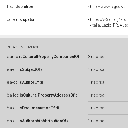
foaf:
depiction
<http://www.sigecwe
dcterms:
spatial
<https://w3id.org/a
Italia, Lazio, FR, Au
RELAZIONI INVERSE
è
arco:
isCulturalPropertyComponentOf
di
8 risorse
è
a-cd:
isSubjectOf
di
1 risorsa
è
a-cd:
isAuthorOf
di
1 risorsa
è
a-loc:
isCulturalPropertyAddressOf
di
1 risorsa
è
a-cd:
isDocumentationOf
di
1 risorsa
è
a-cd:
isAuthorshipAttributionOf
di
1 risorsa