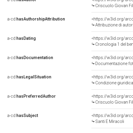
Criscuolo Giovan Fil
a-cd:
hasAuthorshipAttribution
<https://w3id.org/ar
Attribuzione di aut
a-cd:
hasDating
<https://w3id.org/ar
Cronologia 1 del b
a-cd:
hasDocumentation
<https://w3id.org/a
Documentazione foto
a-cd:
hasLegalSituation
<https://w3id.org/arc
Condizione giuridica
a-cd:
hasPreferredAuthor
<https://w3id.org/a
Criscuolo Giovan Fil
a-cd:
hasSubject
<https://w3id.org/a
Santi E Miracoli