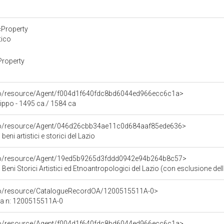
cProperty
tico
Property
rco/resource/Agent/f004d1f640fdc8bd6044ed966ecc6c1a>
ippo - 1495 ca./ 1584 ca
rco/resource/Agent/046d26cbb34ae11c0d684aaf85ede636>
eni artistici e storici del Lazio
rco/resource/Agent/19ed5b9265d3fddd0942e94b264b8c57>
Beni Storici Artistici ed Etnoantropologici del Lazio (con esclusione dell
rco/resource/CatalogueRecordOA/1200515511A-0>
ca n: 1200515511A-0
rco/resource/Agent/f004d1f640fdc8bd6044ed966ecc6c1a>