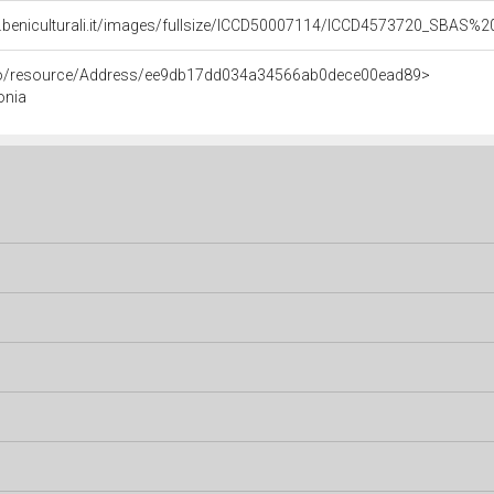
b.beniculturali.it/images/fullsize/ICCD50007114/ICCD4573720_SBAS
rco/resource/Address/ee9db17dd034a34566ab0dece00ead89>
sonia