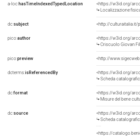
a-loc:
hasTimeIndexedTypedLocation
<https://w3id.org/ar
Localizzazione fisi
dc:
subject
<http://culturaitalia.
pico:
author
<https://w3id.org/a
Criscuolo Giovan Fil
pico:
preview
<http://www.sigecwe
dcterms:
isReferencedBy
<https://w3id.org/a
Scheda catalografi
dc:
format
<https://w3id.org/ar
Misure del bene cul
dc:
source
<https://w3id.org/a
Scheda catalografi
<https://catalogo.beni