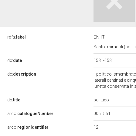
rdfs:
label
EN
IT
Santi e miracoli (polit
dc:
date
1531-1531
dc:
description
Il polittico, smembrat
laterali centinati e cin
lunetta conservata in s
dc:
title
polittico
00515511
arco:
catalogueNumber
12
arco:
regionIdentifier