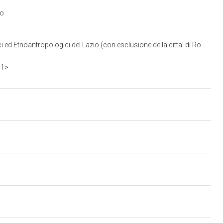
io
ed Etnoantropologici del Lazio (con esclusione della citta' di Roma)
11>