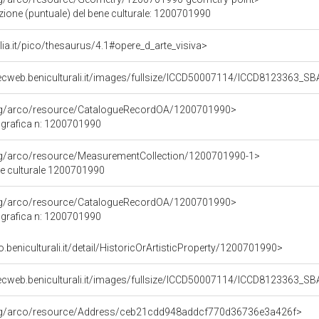
zione (puntuale) del bene culturale: 1200701990
talia.it/pico/thesaurus/4.1#opere_d_arte_visiva>
gecweb.beniculturali.it/images/fullsize/ICCD50007114/ICCD8123363
org/arco/resource/CatalogueRecordOA/1200701990>
grafica n: 1200701990
org/arco/resource/MeasurementCollection/1200701990-1>
ne culturale 1200701990
org/arco/resource/CatalogueRecordOA/1200701990>
grafica n: 1200701990
o.beniculturali.it/detail/HistoricOrArtisticProperty/1200701990>
gecweb.beniculturali.it/images/fullsize/ICCD50007114/ICCD8123363
org/arco/resource/Address/ceb21cdd948addcf770d36736e3a426f>