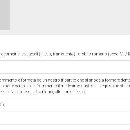
i geometrici e vegetali (rilievo, frammento) - ambito romano (secc. VIII/ 
rammento è formata da un nastro tripartito che si snoda a formare dentell
a parte centrale del frammento il medesimo nastro si piega su se stess
zzati. Negli interstizi tra i tondi, altri fiori stilizzati
nto)