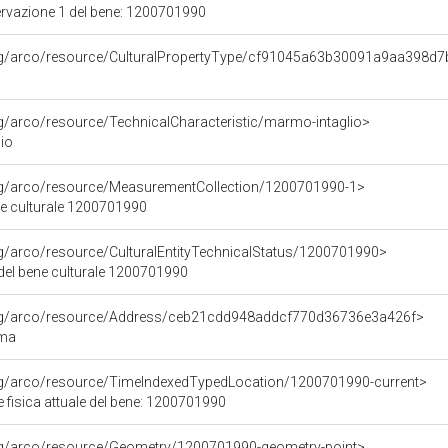
ervazione 1 del bene: 1200701990
org/arco/resource/CulturalPropertyType/cf91045a63b30091a9aa398d7
rg/arco/resource/TechnicalCharacteristic/marmo-intaglio>
io
org/arco/resource/MeasurementCollection/1200701990-1>
ne culturale 1200701990
rg/arco/resource/CulturalEntityTechnicalStatus/1200701990>
 del bene culturale 1200701990
org/arco/resource/Address/ceb21cdd948addcf770d36736e3a426f>
oma
org/arco/resource/TimeIndexedTypedLocation/1200701990-current>
 fisica attuale del bene: 1200701990
org/arco/resource/Geometry/1200701990-geometry-point>