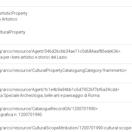
o
rtisticProperty
 Artistico
turalProperty
org/arco/resource/Agent/046d26cbb34ae11c0d684aaf85ede636>
per i beni artistici e storici del Lazio
rg/arco/resource/CulturalPropertyCataloguingCategory/frammento>
org/arco/resource/Agent/fc1e4b9a94bb1c6d79526f7bf6a34cdd>
 Speciale Archeologia, belle arti e paesaggio di Roma
org/arco/resource/CatalogueRecordOA/1200701990>
grafica n: 1200701990
rg/arco/resource/CulturalScopeAttribution/1200701990-cultural-scope-a