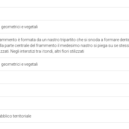
i geometrici e vegetali
rammento è formata da un nastro tripartito che si snoda a formare dentell
a parte centrale del frammento il medesimo nastro si piega su se stess
zzati. Negli interstizi tra i tondi, altri fiori stilizzati
i geometrici e vegetali
bblico territoriale