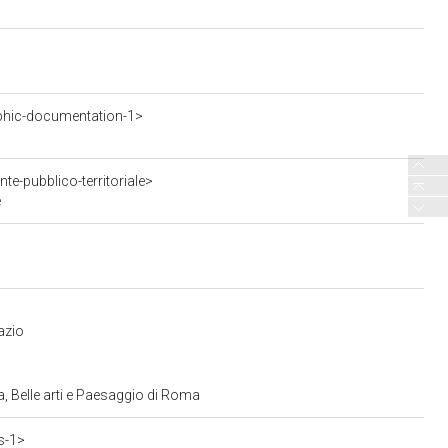
phic-documentation-1>
te-pubblico-territoriale>
e
azio
, Belle arti e Paesaggio di Roma
s-1>