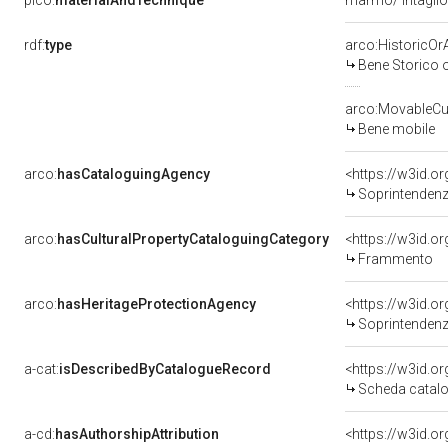
pico:
materialAndTechnique
marmo/ intagli
rdf:
type
arco:HistoricOrA
Bene Storico o
arco:MovableCul
Bene mobile
arco:
hasCataloguingAgency
<https://w3id.
Soprintendenza 
arco:
hasCulturalPropertyCataloguingCategory
<https://w3id.o
Frammento
arco:
hasHeritageProtectionAgency
<https://w3id.
Soprintendenza
a-cat:
isDescribedByCatalogueRecord
<https://w3id.
Scheda catalo
a-cd:
hasAuthorshipAttribution
<https://w3id.o