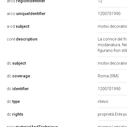
12
arco:
regionIdentifier
arco:
uniqueIdentifier
1200701990
a-cd:
subject
motivi decorativ
core:
description
La cornice del f
modanatura. Nell
figurano fiori stili
dc:
subject
motivi decorativ
dc:
coverage
Roma (RM)
dc:
identifier
1200701990
rilievo
dc:
type
dc:
rights
proprietà Ente pu