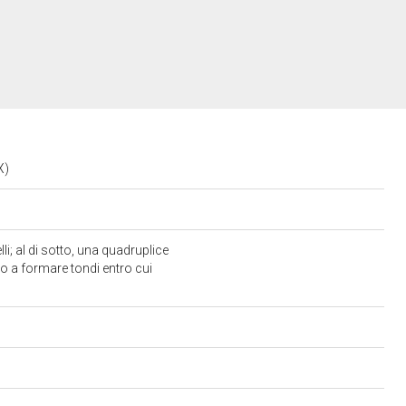
IX)
i; al di sotto, una quadruplice
o a formare tondi entro cui