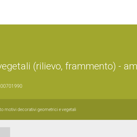
vegetali (rilievo, frammento) - a
1200701990
to motivi decorativi geometrici e vegetali