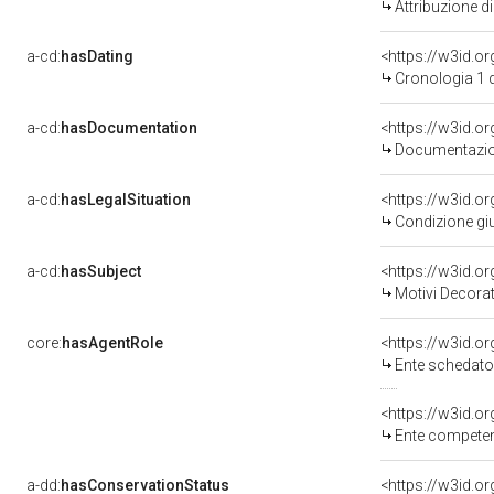
Attribuzione d
a-cd:
hasDating
<https://w3id.
Cronologia 1 
a-cd:
hasDocumentation
<https://w3id.
Documentazion
a-cd:
hasLegalSituation
<https://w3id.or
Condizione giu
a-cd:
hasSubject
<https://w3id.
Motivi Decorat
core:
hasAgentRole
<https://w3id.
Ente schedator
<https://w3id.o
Ente competent
a-dd:
hasConservationStatus
<https://w3id.o