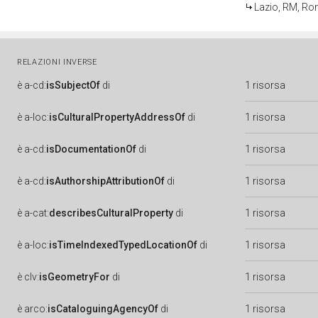
Lazio, RM, R
RELAZIONI INVERSE
è
a-cd:
isSubjectOf
di
1 risorsa
è
a-loc:
isCulturalPropertyAddressOf
di
1 risorsa
è
a-cd:
isDocumentationOf
di
1 risorsa
è
a-cd:
isAuthorshipAttributionOf
di
1 risorsa
è
a-cat:
describesCulturalProperty
di
1 risorsa
è
a-loc:
isTimeIndexedTypedLocationOf
di
1 risorsa
è
clv:
isGeometryFor
di
1 risorsa
è
arco:
isCataloguingAgencyOf
di
1 risorsa