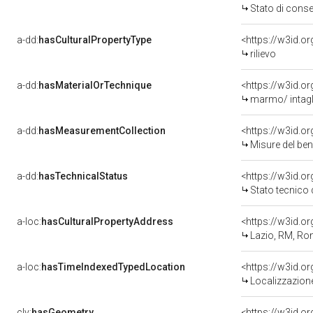
Stato di cons
a-dd:
hasCulturalPropertyType
<https://w3id.
rilievo
a-dd:
hasMaterialOrTechnique
<https://w3id.o
marmo/ intagl
a-dd:
hasMeasurementCollection
<https://w3id.
Misure del be
a-dd:
hasTechnicalStatus
<https://w3id.o
Stato tecnico
a-loc:
hasCulturalPropertyAddress
<https://w3id.
Lazio, RM, R
a-loc:
hasTimeIndexedTypedLocation
<https://w3id.
Localizzazione
clv:
hasGeometry
<https://w3id.