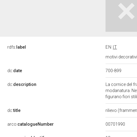
rdfs:
label
EN
IT
motivi decorativ
700-899
dc:
date
dc:
description
La cornice del f
modanatura. Nell
figurano fiori stili
dc:
title
rilievo (framme
00701990
arco:
catalogueNumber