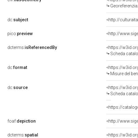
Georeferenzia
dc:
subject
<http://culturai
pico:
preview
<http://www.si
dcterms:
isReferencedBy
<https://w3id.
Scheda catalo
dc:
format
<https://w3id.
Misure del be
dc:
source
<https://w3id.
Scheda catalo
<https://catalog
foaf:
depiction
<http://www.si
dcterms:
spatial
<https://w3id.