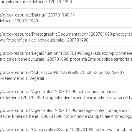
i ambito culturale del bene: 1200701990
org/arco/resource/Dating/1200701990-1>
del bene 1200701990
org/arco/resource/PhotographicDocumentation/1200701990-photogra
e fotografica 1 del bene culturale: 1200701990
g/arco/resource/LegalSituation/1200701990-legal-situation-proprieta-en
ridica del bene culturale 1200701990: proprietà Ente pubblico territorial
org/arco/resource/Subject/ca8954d8b98836755d052fcc93a2bea0>
ivi Geometrici E Vegetali
org/arco/resource/AgentRole/1200701990-cataloguing-agency>
e del bene 1200701990: Soprintendenza per i beni artistici e storici del L
rg/arco/resource/AgentRole/1200701990-heritage-protection-agency>
e per tutela del bene 1200701990: Soprintendenza Speciale Archeologia
rg/arco/resource/ConservationStatus/1200701990-conservation-statu