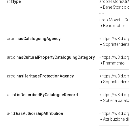
rdf:
type
arco:HistoricOrA
Bene Storico o
arco:MovableCul
Bene mobile
arco:
hasCataloguingAgency
<https://w3id.
Soprintendenza 
arco:
hasCulturalPropertyCataloguingCategory
<https://w3id.o
Frammento
arco:
hasHeritageProtectionAgency
<https://w3id.
Soprintendenza
a-cat:
isDescribedByCatalogueRecord
<https://w3id.
Scheda catalo
a-cd:
hasAuthorshipAttribution
<https://w3id.o
Attribuzione d