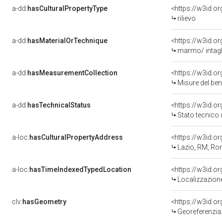
a-dd:
hasCulturalPropertyType
<https://w3id.
rilievo
a-dd:
hasMaterialOrTechnique
<https://w3id.o
marmo/ intagl
a-dd:
hasMeasurementCollection
<https://w3id.
Misure del be
a-dd:
hasTechnicalStatus
<https://w3id.o
Stato tecnico
a-loc:
hasCulturalPropertyAddress
<https://w3id.
Lazio, RM, R
a-loc:
hasTimeIndexedTypedLocation
<https://w3id.
Localizzazione
clv:
hasGeometry
<https://w3id.
Georeferenzia