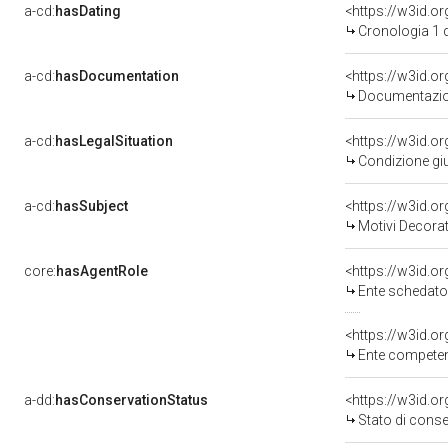
a-cd:
hasDating
<https://w3id.
Cronologia 1 
a-cd:
hasDocumentation
<https://w3id.
Documentazion
a-cd:
hasLegalSituation
<https://w3id.or
Condizione giu
a-cd:
hasSubject
<https://w3id.
Motivi Decorat
core:
hasAgentRole
<https://w3id.
Ente schedator
<https://w3id.o
Ente competent
a-dd:
hasConservationStatus
<https://w3id.o
Stato di cons