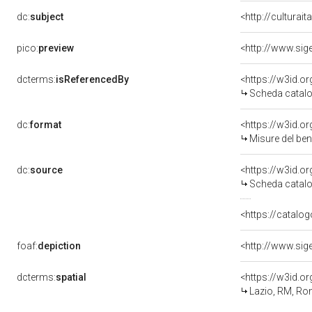
dc:
subject
<http://culturai
pico:
preview
<http://www.si
dcterms:
isReferencedBy
<https://w3id.
Scheda catalo
dc:
format
<https://w3id.
Misure del be
dc:
source
<https://w3id.
Scheda catalo
<https://catalog
foaf:
depiction
<http://www.si
dcterms:
spatial
<https://w3id.
Lazio, RM, R