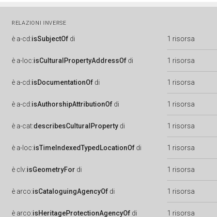
RELAZIONI INVERSE
è
a-cd:
isSubjectOf
di
1 risorsa
è
a-loc:
isCulturalPropertyAddressOf
di
1 risorsa
è
a-cd:
isDocumentationOf
di
1 risorsa
è
a-cd:
isAuthorshipAttributionOf
di
1 risorsa
è
a-cat:
describesCulturalProperty
di
1 risorsa
è
a-loc:
isTimeIndexedTypedLocationOf
di
1 risorsa
è
clv:
isGeometryFor
di
1 risorsa
è
arco:
isCataloguingAgencyOf
di
1 risorsa
è
arco:
isHeritageProtectionAgencyOf
di
1 risorsa