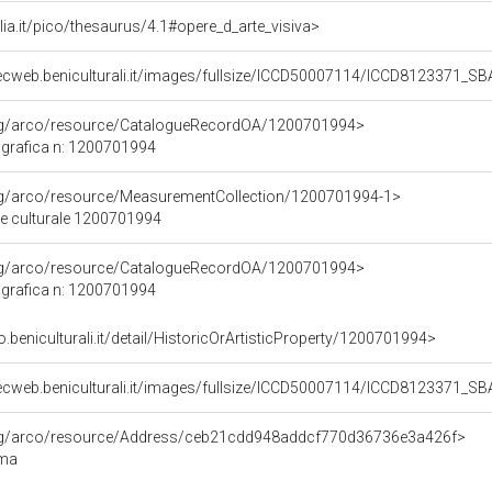
talia.it/pico/thesaurus/4.1#opere_d_arte_visiva>
gecweb.beniculturali.it/images/fullsize/ICCD50007114/ICCD8123371
org/arco/resource/CatalogueRecordOA/1200701994>
grafica n: 1200701994
org/arco/resource/MeasurementCollection/1200701994-1>
ne culturale 1200701994
org/arco/resource/CatalogueRecordOA/1200701994>
grafica n: 1200701994
o.beniculturali.it/detail/HistoricOrArtisticProperty/1200701994>
gecweb.beniculturali.it/images/fullsize/ICCD50007114/ICCD8123371
org/arco/resource/Address/ceb21cdd948addcf770d36736e3a426f>
oma