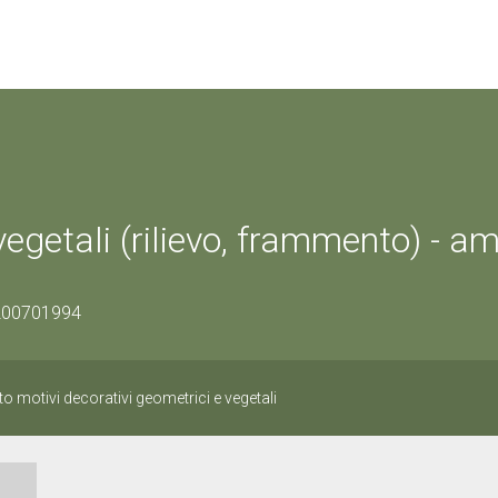
vegetali (rilievo, frammento) - a
1200701994
to motivi decorativi geometrici e vegetali