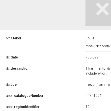
rdfs:
label
EN
IT
motivi decorativ
700-899
dc:
date
dc:
description
Il frammento, di
includere fiori. T
dc:
title
rilievo (framme
00701994
arco:
catalogueNumber
12
arco:
regionIdentifier