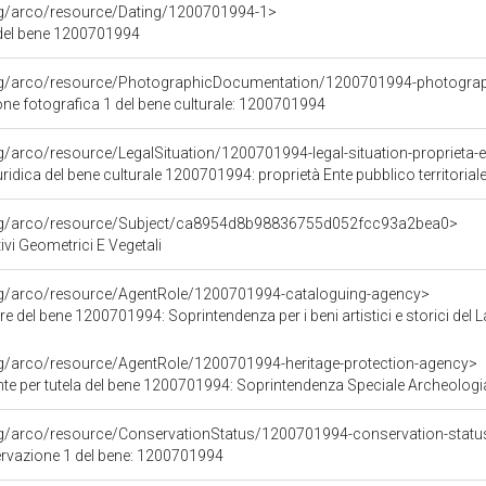
org/arco/resource/Dating/1200701994-1>
del bene 1200701994
org/arco/resource/PhotographicDocumentation/1200701994-photogra
e fotografica 1 del bene culturale: 1200701994
g/arco/resource/LegalSituation/1200701994-legal-situation-proprieta-en
ridica del bene culturale 1200701994: proprietà Ente pubblico territorial
org/arco/resource/Subject/ca8954d8b98836755d052fcc93a2bea0>
ivi Geometrici E Vegetali
org/arco/resource/AgentRole/1200701994-cataloguing-agency>
e del bene 1200701994: Soprintendenza per i beni artistici e storici del L
rg/arco/resource/AgentRole/1200701994-heritage-protection-agency>
e per tutela del bene 1200701994: Soprintendenza Speciale Archeologia
rg/arco/resource/ConservationStatus/1200701994-conservation-statu
ervazione 1 del bene: 1200701994