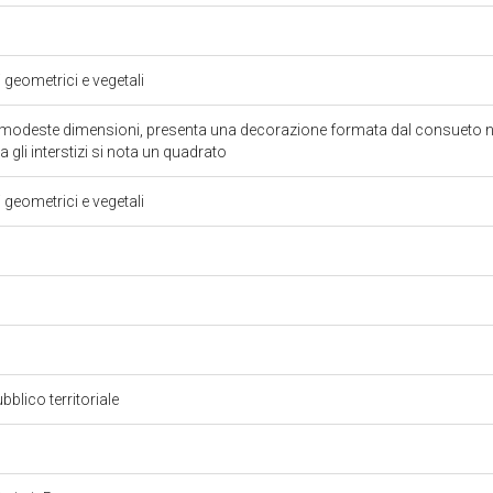
i geometrici e vegetali
 modeste dimensioni, presenta una decorazione formata dal consueto nas
ra gli interstizi si nota un quadrato
i geometrici e vegetali
bblico territoriale
o