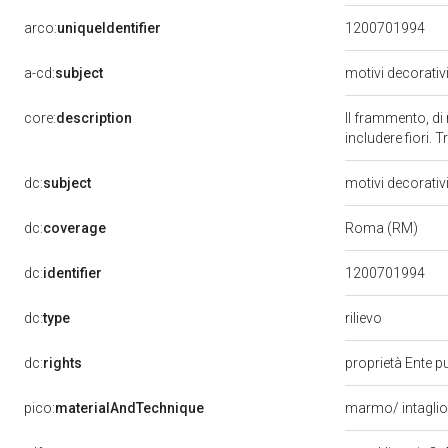
arco:
uniqueIdentifier
1200701994
a-cd:
subject
motivi decorativ
core:
description
Il frammento, di
includere fiori. T
dc:
subject
motivi decorativ
dc:
coverage
Roma (RM)
dc:
identifier
1200701994
rilievo
dc:
type
dc:
rights
proprietà Ente pu
pico:
materialAndTechnique
marmo/ intagli