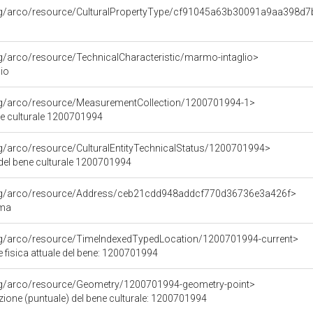
org/arco/resource/CulturalPropertyType/cf91045a63b30091a9aa398d7
rg/arco/resource/TechnicalCharacteristic/marmo-intaglio>
io
org/arco/resource/MeasurementCollection/1200701994-1>
ne culturale 1200701994
rg/arco/resource/CulturalEntityTechnicalStatus/1200701994>
 del bene culturale 1200701994
org/arco/resource/Address/ceb21cdd948addcf770d36736e3a426f>
oma
org/arco/resource/TimeIndexedTypedLocation/1200701994-current>
 fisica attuale del bene: 1200701994
org/arco/resource/Geometry/1200701994-geometry-point>
zione (puntuale) del bene culturale: 1200701994