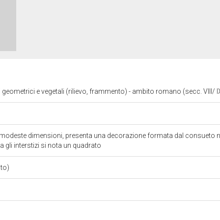
i geometrici e vegetali (rilievo, frammento) - ambito romano (secc. VIII/ 
 modeste dimensioni, presenta una decorazione formata dal consueto nas
ra gli interstizi si nota un quadrato
nto)