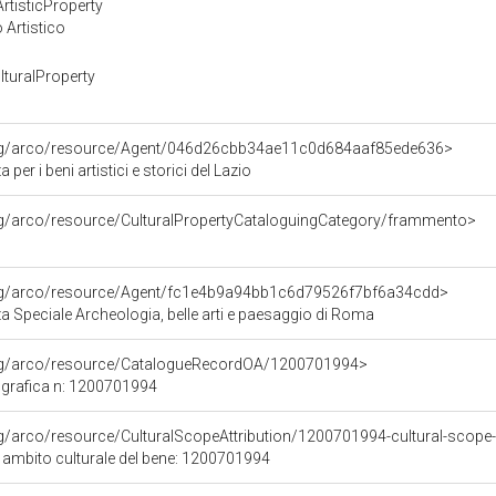
rtisticProperty
 Artistico
turalProperty
org/arco/resource/Agent/046d26cbb34ae11c0d684aaf85ede636>
per i beni artistici e storici del Lazio
rg/arco/resource/CulturalPropertyCataloguingCategory/frammento>
org/arco/resource/Agent/fc1e4b9a94bb1c6d79526f7bf6a34cdd>
 Speciale Archeologia, belle arti e paesaggio di Roma
org/arco/resource/CatalogueRecordOA/1200701994>
grafica n: 1200701994
rg/arco/resource/CulturalScopeAttribution/1200701994-cultural-scope-a
i ambito culturale del bene: 1200701994