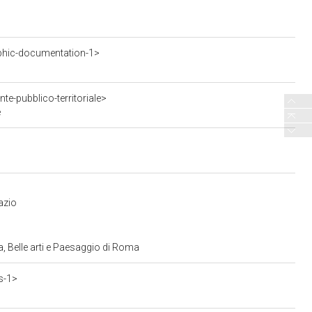
phic-documentation-1>
te-pubblico-territoriale>
e
azio
, Belle arti e Paesaggio di Roma
s-1>