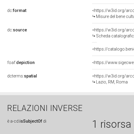
dc:
format
<https://w3id.org/ar
Misure del bene cul
dc:
source
<https://w3id.org/a
Scheda catalografi
<https://catalogo.beni
foaf:
depiction
dcterms:
spatial
<https://w3id.org/a
Lazio, RM, Roma
RELAZIONI INVERSE
1 risorsa
è
a-cd:
isSubjectOf
di