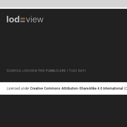
SCARICA LODVIEW PER PUBBLICARE I TUOI DATI
Licensed under
Creative Commons Attribution-ShareAlike 4.0 International
(C