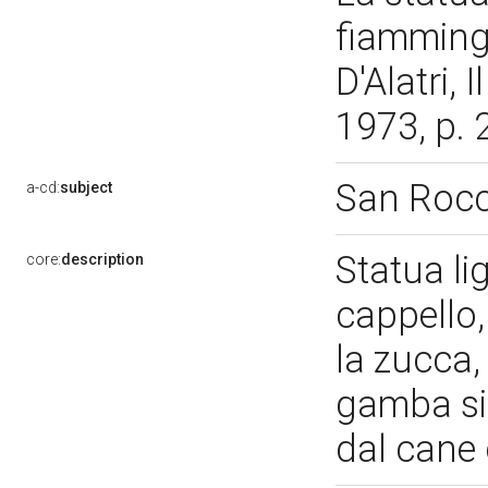
fiammingo
D'Alatri,
1973, p. 
San Roc
a-cd:
subject
Statua li
core:
description
cappello,
la zucca,
gamba si
dal cane