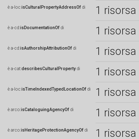
1 risorsa
è
a-loc:
isCulturalPropertyAddressOf
di
1 risorsa
è
a-cd:
isDocumentationOf
di
1 risorsa
è
a-cd:
isAuthorshipAttributionOf
di
1 risorsa
è
a-cat:
describesCulturalProperty
di
1 risorsa
è
a-loc:
isTimeIndexedTypedLocationOf
di
1 risorsa
è
arco:
isCataloguingAgencyOf
di
1 risorsa
è
arco:
isHeritageProtectionAgencyOf
di