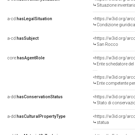
Situazione inventar
a-cd:
hasLegalSituation
Condizione giuridica
a-cd:
hasSubject
<https://w3id.org/a
San Rocco
core:
hasAgentRole
<https://w3id.org/ar
Ente schedatore del 
<https://w3id.org/ar
Ente competente per tut
a-dd:
hasConservationStatus
<https://w3id.org/ar
Stato di conservazi
a-dd:
hasCulturalPropertyType
<https://w3id.org/a
statua