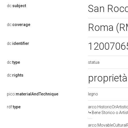
San Roc
dc:
subject
Roma (R
dc:
coverage
1200706
dc:
identifier
statua
dc:
type
proprietà
dc:
rights
legno
pico:
materialAndTechnique
rdf:
type
arco:HistoricOrArtisti
Bene Storico o Artis
arco:MovableCultural