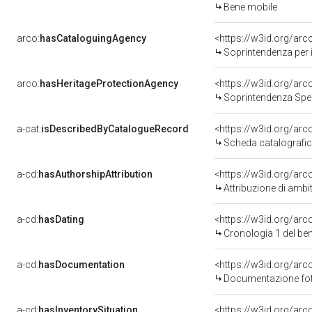
Bene mobile
arco:
hasCataloguingAgency
<https://w3id.org/a
Soprintendenza per i b
arco:
hasHeritageProtectionAgency
<https://w3id.org/a
Soprintendenza Spec
a-cat:
isDescribedByCatalogueRecord
<https://w3id.org/a
Scheda catalografi
a-cd:
hasAuthorshipAttribution
<https://w3id.org/arc
Attribuzione di ambi
a-cd:
hasDating
<https://w3id.org/ar
Cronologia 1 del b
a-cd:
hasDocumentation
Documentazione foto
a-cd:
hasInventorySituation
<https://w3id.org/ar