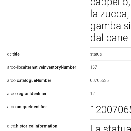
cappello,
la zucca,
gamba si
dal cane
statua
dc:
title
167
arco-lite:
alternativeInventoryNumber
00706536
arco:
catalogueNumber
12
arco:
regionIdentifier
1200706
arco:
uniqueIdentifier
La statua
a-cd:
historicalInformation