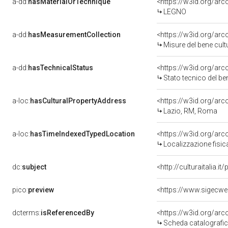
a-dd:
hasMaterialOrTechnique
<https://w3id.org/arc
LEGNO
a-dd:
hasMeasurementCollection
<https://w3id.org/ar
Misure del bene cul
a-dd:
hasTechnicalStatus
<https://w3id.org/ar
Stato tecnico del b
a-loc:
hasCulturalPropertyAddress
<https://w3id.org/a
Lazio, RM, Roma
a-loc:
hasTimeIndexedTypedLocation
<https://w3id.org/ar
Localizzazione fisic
dc:
subject
<http://culturaitalia.
pico:
preview
dcterms:
isReferencedBy
<https://w3id.org/a
Scheda catalografi