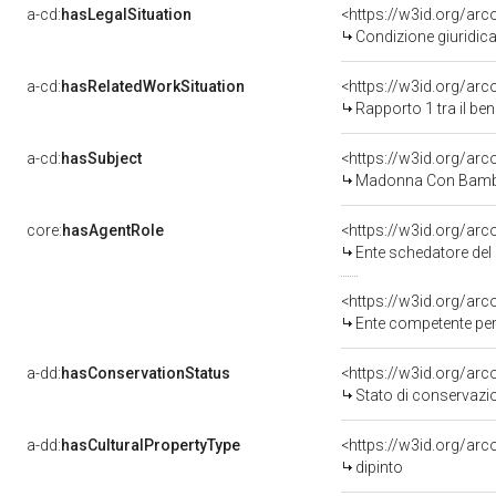
a-cd:
hasLegalSituation
<https://w3id.org/arc
Condizione giuridica
a-cd:
hasRelatedWorkSituation
<https://w3id.org/ar
Rapporto 1 tra il be
a-cd:
hasSubject
<https://w3id.org/a
Madonna Con Bambi
core:
hasAgentRole
<https://w3id.org/ar
Ente schedatore del 
<https://w3id.org/ar
Ente competente per tutela del b
a-dd:
hasConservationStatus
<https://w3id.org/ar
Stato di conservazi
a-dd:
hasCulturalPropertyType
<https://w3id.org/a
dipinto