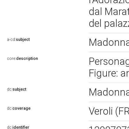
dal Marat
del pala
Madonna 
a-cd:
subject
Personag
core:
description
Figure: a
Madonna 
dc:
subject
Veroli (F
dc:
coverage
dc:
identifier