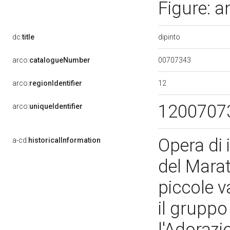
Figure: a
dipinto
dc:
title
00707343
arco:
catalogueNumber
12
arco:
regionIdentifier
1200707
arco:
uniqueIdentifier
Opera di 
a-cd:
historicalInformation
del Marat
piccole v
il gruppo
l'Adorazi