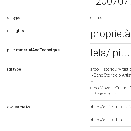
1200707
dipinto
dc:
type
propriet
dc:
rights
tela/ pitt
pico:
materialAndTechnique
rdf:
type
arco:HistoricOrArtisti
Bene Storico o Artis
arco:MovableCultural
Bene mobile
owl:
sameAs
<http://dati.culturaita
<http://dati.culturaita