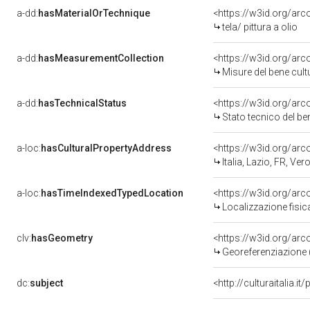
a-dd:
hasMaterialOrTechnique
<https://w3id.org/arco
tela/ pittura a olio
a-dd:
hasMeasurementCollection
<https://w3id.org/ar
Misure del bene cul
a-dd:
hasTechnicalStatus
<https://w3id.org/ar
Stato tecnico del b
a-loc:
hasCulturalPropertyAddress
<https://w3id.org/a
Italia, Lazio, FR, Ver
a-loc:
hasTimeIndexedTypedLocation
<https://w3id.org/ar
Localizzazione fisic
clv:
hasGeometry
<https://w3id.org/ar
Georeferenziazione 
dc:
subject
<http://culturaitalia.