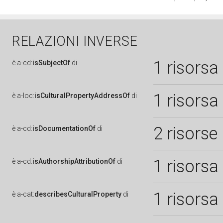
RELAZIONI INVERSE
1 risorsa
è
a-cd:
isSubjectOf
di
1 risorsa
è
a-loc:
isCulturalPropertyAddressOf
di
2 risorse
è
a-cd:
isDocumentationOf
di
1 risorsa
è
a-cd:
isAuthorshipAttributionOf
di
1 risorsa
è
a-cat:
describesCulturalProperty
di