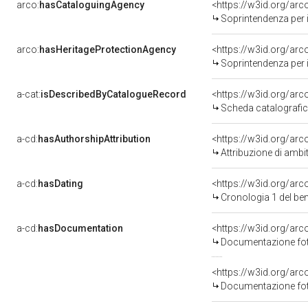
arco:
hasCataloguingAgency
<https://w3id.org/a
Soprintendenza per i b
arco:
hasHeritageProtectionAgency
<https://w3id.org/a
Soprintendenza per i B
a-cat:
isDescribedByCatalogueRecord
<https://w3id.org/a
Scheda catalografi
a-cd:
hasAuthorshipAttribution
<https://w3id.org/arc
Attribuzione di ambi
a-cd:
hasDating
<https://w3id.org/ar
Cronologia 1 del b
a-cd:
hasDocumentation
Documentazione foto
Documentazione foto