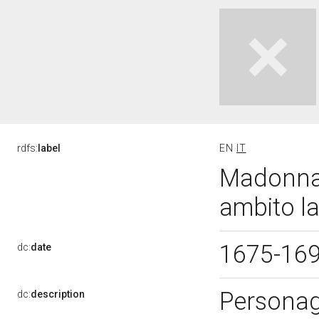
rdfs:
label
EN
IT
Madonna 
ambito la
1675-16
dc:
date
Personag
dc:
description