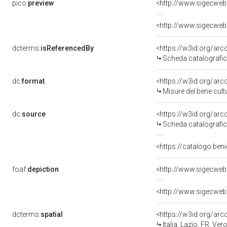
pico:
preview
dcterms:
isReferencedBy
<https://w3id.org/a
Scheda catalografi
dc:
format
<https://w3id.org/ar
Misure del bene cul
dc:
source
<https://w3id.org/a
Scheda catalografi
<https://catalogo.beni
foaf:
depiction
dcterms:
spatial
<https://w3id.org/a
Italia, Lazio, FR, Ver