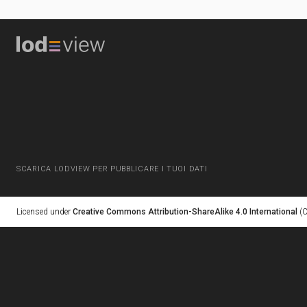
SCARICA LODVIEW PER PUBBLICARE I TUOI DATI
Licensed under
Creative Commons Attribution-ShareAlike 4.0 International
(C