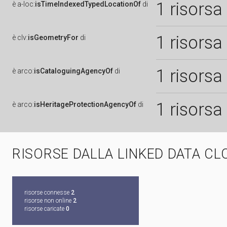
1 risorsa
è
a-loc:
isTimeIndexedTypedLocationOf
di
1 risorsa
è
clv:
isGeometryFor
di
1 risorsa
è
arco:
isCataloguingAgencyOf
di
1 risorsa
è
arco:
isHeritageProtectionAgencyOf
di
RISORSE DALLA LINKED DATA CL
risorse connesse
2
risorse non online
2
risorse caricate
0