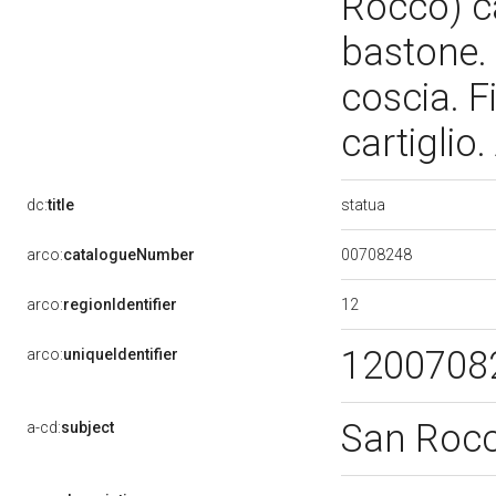
Rocco) ca
bastone. 
coscia. F
cartiglio
statua
dc:
title
00708248
arco:
catalogueNumber
12
arco:
regionIdentifier
1200708
arco:
uniqueIdentifier
San Roc
a-cd:
subject