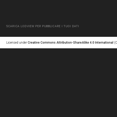
SCARICA LODVIEW PER PUBBLICARE I TUOI DATI
Licensed under
Creative Commons Attribution-ShareAlike 4.0 International
(C