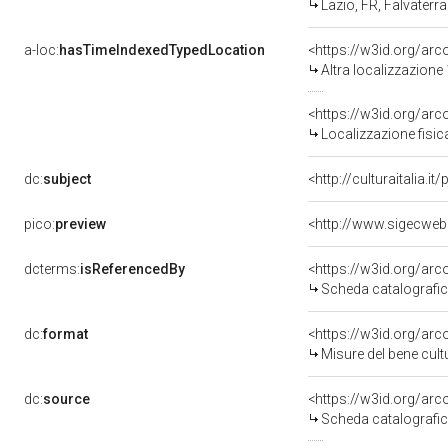
Lazio, FR, Falvaterra
a-loc:
hasTimeIndexedTypedLocation
<https://w3id.org/ar
Altra localizzazione
<https://w3id.org/ar
Localizzazione fisic
dc:
subject
<http://culturaitalia.
pico:
preview
dcterms:
isReferencedBy
<https://w3id.org/a
Scheda catalografi
dc:
format
<https://w3id.org/ar
Misure del bene cul
dc:
source
<https://w3id.org/a
Scheda catalografi