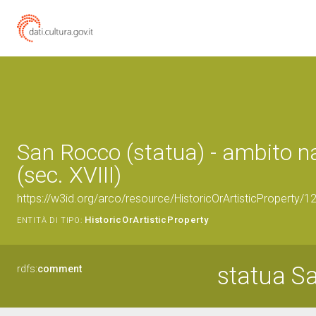
San Rocco (statua) - ambito n
(sec. XVIII)
https://w3id.org/arco/resource/HistoricOrArtisticProperty/
HistoricOrArtisticProperty
ENTITÀ DI TIPO:
statua S
rdfs:
comment