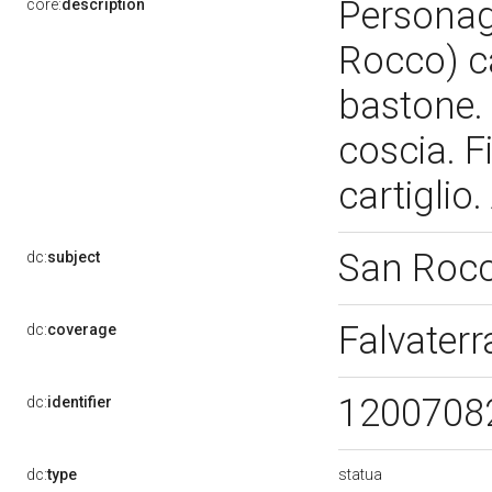
Personagg
core:
description
Rocco) ca
bastone. 
coscia. F
cartiglio
San Roc
dc:
subject
Falvaterr
dc:
coverage
1200708
dc:
identifier
statua
dc:
type