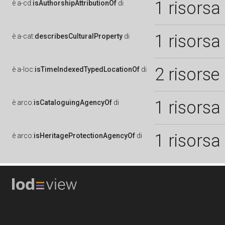
1 risorsa
è
a-cd:
isAuthorshipAttributionOf
di
1 risorsa
è
a-cat:
describesCulturalProperty
di
2 risorse
è
a-loc:
isTimeIndexedTypedLocationOf
di
1 risorsa
è
arco:
isCataloguingAgencyOf
di
1 risorsa
è
arco:
isHeritageProtectionAgencyOf
di