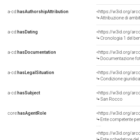
a-cd:
hasAuthorshipAttribution
<https://w3id.org/arc
Attribuzione di ambi
a-cd:
hasDating
<https://w3id.org/ar
Cronologia 1 del b
a-cd:
hasDocumentation
Documentazione foto
a-cd:
hasLegalSituation
Condizione giuridica
a-cd:
hasSubject
<https://w3id.org/a
San Rocco
core:
hasAgentRole
<https://w3id.org/ar
Ente competente per tutela del b
<https://w3id.org/ar
Ente schedatore del 