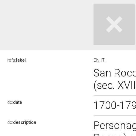
rdfs:
label
EN
IT
San Rocc
(sec. XVII
1700-17
dc:
date
Personagg
dc:
description