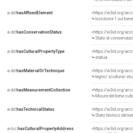
a-dd:
hasAffixedElement
<https://w3id.org/arc
Iscrizione 1 sul be
a-dd:
hasConservationStatus
<https://w3id.org/ar
Stato di conservazi
a-dd:
hasCulturalPropertyType
<https://w3id.org/a
statua
a-dd:
hasMaterialOrTechnique
<https://w3id.org/arc
legno/ scultura/ stu
a-dd:
hasMeasurementCollection
<https://w3id.org/ar
Misure del bene cul
a-dd:
hasTechnicalStatus
<https://w3id.org/ar
Stato tecnico del b
a-loc:
hasCulturalPropertyAddress
<https://w3id.org/a