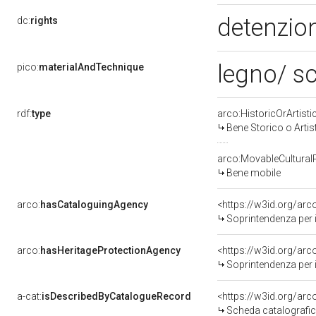
detenzion
dc:
rights
legno/ sc
pico:
materialAndTechnique
rdf:
type
arco:HistoricOrArtisti
Bene Storico o Artis
arco:MovableCultural
Bene mobile
arco:
hasCataloguingAgency
<https://w3id.org/a
Soprintendenza per i b
arco:
hasHeritageProtectionAgency
<https://w3id.org/a
Soprintendenza per i B
a-cat:
isDescribedByCatalogueRecord
<https://w3id.org/a
Scheda catalografi