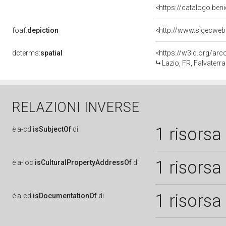
<https://catalogo.beni
foaf:
depiction
dcterms:
spatial
<https://w3id.org/a
Lazio, FR, Falvaterra
RELAZIONI INVERSE
1 risorsa
è
a-cd:
isSubjectOf
di
1 risorsa
è
a-loc:
isCulturalPropertyAddressOf
di
1 risorsa
è
a-cd:
isDocumentationOf
di