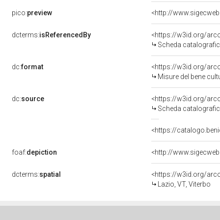
pico:
preview
<http://www.sigecwe
dcterms:
isReferencedBy
<https://w3id.org/a
Scheda catalografi
dc:
format
<https://w3id.org/ar
Misure del bene cul
dc:
source
<https://w3id.org/a
Scheda catalografi
<https://catalogo.beni
foaf:
depiction
<http://www.sigecwe
dcterms:
spatial
<https://w3id.org/a
Lazio, VT, Viterbo