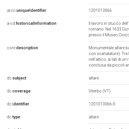
arco:
uniqueIdentifier
1201013066
a-cd:
historicalInformation
Il lavoro in stucco del
romano. Nel 1633 Giov
presso il Museo Civico
core:
description
Monumentale altare ba
con scanalature). Tra 
nell'attico, ai lati di
conclusa da piccoli an
altare
dc:
subject
dc:
coverage
Viterbo (VT)
dc:
identifier
1201013066-0
altare
dc:
type