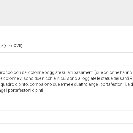
se (sec. XVII)
rocco con sei colonne poggiate su alti basamenti (due colonne hanno la 
le colonne vi sono due nicchie in cui sono alloggiate le statue dei santi
 un riquadro dipinto, compaiono due erme e quattro angeli portafestoni. La 
geli portafestoni dipinti