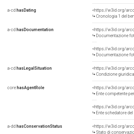
a-cd:
hasDating
<https://w3id.org/ar
Cronologia 1 del b
a-cd:
hasDocumentation
<https://w3id.org/a
Documentazione foto
<https://w3id.org/a
Documentazione foto
a-cd:
hasLegalSituation
<https://w3id.org/arc
Condizione giuridica
core:
hasAgentRole
<https://w3id.org/ar
Ente competente per 
<https://w3id.org/ar
Ente schedatore del 
a-dd:
hasConservationStatus
<https://w3id.org/ar
Stato di conservazi