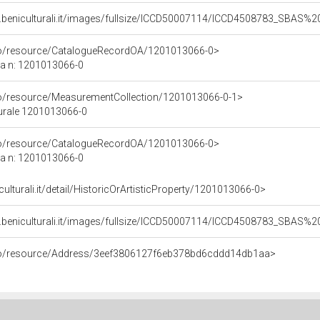
b.beniculturali.it/images/fullsize/ICCD50007114/ICCD4508783_SBAS
rco/resource/CatalogueRecordOA/1201013066-0>
ca n: 1201013066-0
co/resource/MeasurementCollection/1201013066-0-1>
turale 1201013066-0
rco/resource/CatalogueRecordOA/1201013066-0>
ca n: 1201013066-0
culturali.it/detail/HistoricOrArtisticProperty/1201013066-0>
b.beniculturali.it/images/fullsize/ICCD50007114/ICCD4508783_SBAS
rco/resource/Address/3eef3806127f6eb378bd6cddd14db1aa>