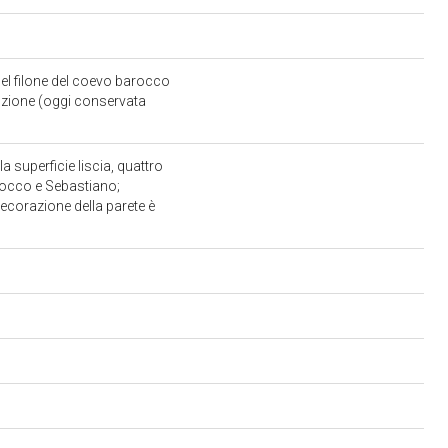
 nel filone del coevo barocco
nzione (oggi conservata
superficie liscia, quattro
 Rocco e Sebastiano;
decorazione della parete è