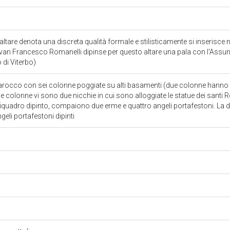
l'altare denota una discreta qualità formale e stilisticamente si inserisce
an Francesco Romanelli dipinse per questo altare una pala con l'Assu
 di Viterbo)
rocco con sei colonne poggiate su alti basamenti (due colonne hanno la 
le colonne vi sono due nicchie in cui sono alloggiate le statue dei santi
 un riquadro dipinto, compaiono due erme e quattro angeli portafestoni. La 
geli portafestoni dipinti