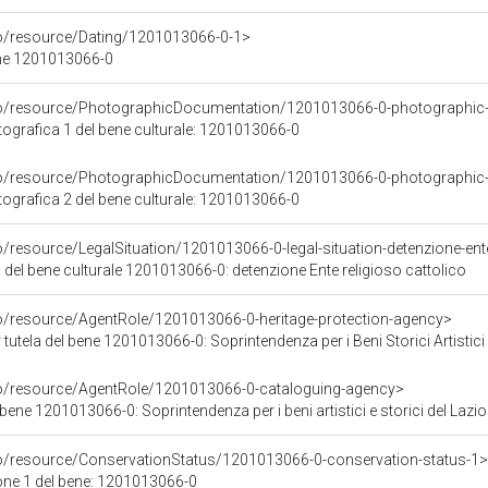
co/resource/Dating/1201013066-0-1>
ene 1201013066-0
rco/resource/PhotographicDocumentation/1201013066-0-photographic
grafica 1 del bene culturale: 1201013066-0
rco/resource/PhotographicDocumentation/1201013066-0-photographic
grafica 2 del bene culturale: 1201013066-0
o/resource/LegalSituation/1201013066-0-legal-situation-detenzione-ente
 del bene culturale 1201013066-0: detenzione Ente religioso cattolico
co/resource/AgentRole/1201013066-0-heritage-protection-agency>
tutela del bene 1201013066-0: Soprintendenza per i Beni Storici Artistici
co/resource/AgentRole/1201013066-0-cataloguing-agency>
bene 1201013066-0: Soprintendenza per i beni artistici e storici del Lazio
co/resource/ConservationStatus/1201013066-0-conservation-status-1>
one 1 del bene: 1201013066-0