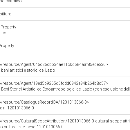
oso cattolico
pittura
cProperty
tico
Property
rco/resource/Agent/046d26cbb34ae11c0d684aaf85ede636>
eni artistici e storici del Lazio
rco/resource/Agent/19ed5b9265d3fddd0942e94b264b8c57>
Beni Storici Artistici ed Etnoantropologici del Lazio (con esclusione dell
rco/resource/CatalogueRecordOA/1201013066-0>
ca n: 1201013066-0
o/resource/CulturalScopeAttribution/1201013066-0-cultural-scope-attr
to culturale del bene: 1201013066-0