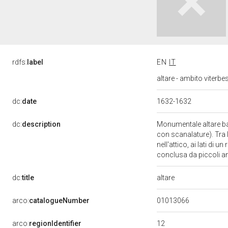
rdfs:
label
EN
IT
altare - ambito viterbe
dc:
date
1632-1632
dc:
description
Monumentale altare ba
con scanalature). Tra 
nell'attico, ai lati di
conclusa da piccoli an
altare
dc:
title
01013066
arco:
catalogueNumber
12
arco:
regionIdentifier