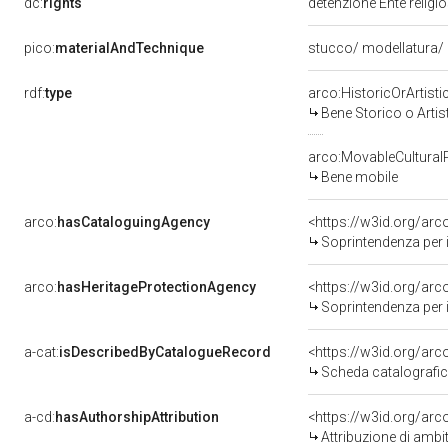
dc:
rights
detenzione Ente religi
pico:
materialAndTechnique
stucco/ modellatura/ 
rdf:
type
arco:HistoricOrArtisti
Bene Storico o Artis
arco:MovableCultural
Bene mobile
arco:
hasCataloguingAgency
<https://w3id.org/a
Soprintendenza per i b
arco:
hasHeritageProtectionAgency
<https://w3id.org/a
Soprintendenza per i 
a-cat:
isDescribedByCatalogueRecord
<https://w3id.org/a
Scheda catalografi
a-cd:
hasAuthorshipAttribution
<https://w3id.org/arc
Attribuzione di ambi