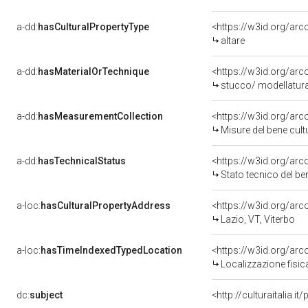
a-dd:
hasCulturalPropertyType
<https://w3id.org/a
altare
a-dd:
hasMaterialOrTechnique
<https://w3id.org/arc
stucco/ modellatura
a-dd:
hasMeasurementCollection
<https://w3id.org/ar
Misure del bene cul
a-dd:
hasTechnicalStatus
<https://w3id.org/ar
Stato tecnico del b
a-loc:
hasCulturalPropertyAddress
<https://w3id.org/a
Lazio, VT, Viterbo
a-loc:
hasTimeIndexedTypedLocation
<https://w3id.org/ar
Localizzazione fisic
dc:
subject
<http://culturaitalia.