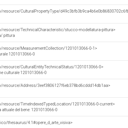
rco/resource/CulturalPropertyType/d49c3bfb3b9ca4b6e0b86830702c6f
o/resource/TechnicalCharacteristic/stucco-modellatura-pittura>
/ pittura
co/resource/MeasurementCollection/1201013066-0-1>
turale 1201013066-0
co/resource/CulturalEntityTechnicalStatus/1201013066-0>
ene culturale 1201013066-0
rco/resource/Address/3eef3806127f6eb378bd6cddd14db1aa>
co/resource/TimeIndexedTypedLocation/1201013066-0-current>
a attuale del bene: 1201013066-0
it/pico/thesaurus/4.1#opere_d_arte_visiva>