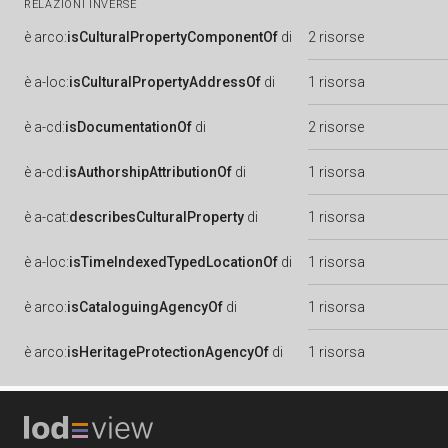
RELAZIONI INVERSE
è
arco:
isCulturalPropertyComponentOf
di
2 risorse
è
a-loc:
isCulturalPropertyAddressOf
di
1 risorsa
è
a-cd:
isDocumentationOf
di
2 risorse
è
a-cd:
isAuthorshipAttributionOf
di
1 risorsa
è
a-cat:
describesCulturalProperty
di
1 risorsa
è
a-loc:
isTimeIndexedTypedLocationOf
di
1 risorsa
è
arco:
isCataloguingAgencyOf
di
1 risorsa
è
arco:
isHeritageProtectionAgencyOf
di
1 risorsa