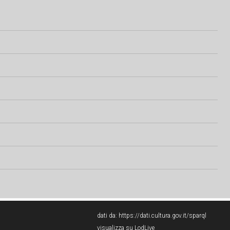
dati da:
https://dati.cultura.gov.it/sparql
visualizza su LodLive