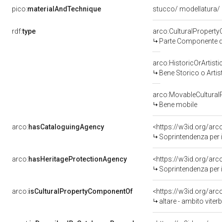
pico:
materialAndTechnique
stucco/ modellatura/ 
rdf:
type
arco:CulturalPropert
Parte Componente di
arco:HistoricOrArtisti
Bene Storico o Artis
arco:MovableCultural
Bene mobile
arco:
hasCataloguingAgency
<https://w3id.org/a
Soprintendenza per i b
arco:
hasHeritageProtectionAgency
<https://w3id.org/a
Soprintendenza per i 
arco:
isCulturalPropertyComponentOf
<https://w3id.org/ar
altare - ambito viter