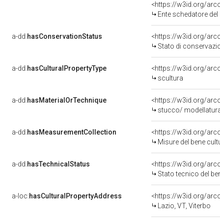
<https://w3id.org/ar
Ente schedatore del 
a-dd:
hasConservationStatus
<https://w3id.org/ar
Stato di conservazi
a-dd:
hasCulturalPropertyType
<https://w3id.org/a
scultura
a-dd:
hasMaterialOrTechnique
<https://w3id.org/arc
stucco/ modellatura
a-dd:
hasMeasurementCollection
<https://w3id.org/ar
Misure del bene cul
a-dd:
hasTechnicalStatus
<https://w3id.org/ar
Stato tecnico del b
a-loc:
hasCulturalPropertyAddress
<https://w3id.org/a
Lazio, VT, Viterbo