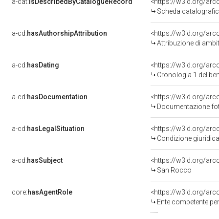
a-cat:
isDescribedByCatalogueRecord
<https://w3id.org/a
Scheda catalografi
a-cd:
hasAuthorshipAttribution
<https://w3id.org/arc
Attribuzione di ambi
a-cd:
hasDating
<https://w3id.org/ar
Cronologia 1 del b
a-cd:
hasDocumentation
<https://w3id.org/a
Documentazione foto
a-cd:
hasLegalSituation
<https://w3id.org/arc
Condizione giuridica
a-cd:
hasSubject
<https://w3id.org/a
San Rocco
core:
hasAgentRole
<https://w3id.org/ar
Ente competente per 