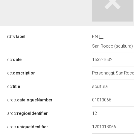
rdfs:
label
EN
IT
San Rocco (scultura) -
dc:
date
1632-1632
dc:
description
Personaggi: San Roc
scultura
dc:
title
01013066
arco:
catalogueNumber
12
arco:
regionIdentifier
arco:
uniqueIdentifier
1201013066