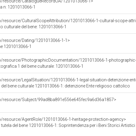
rco/resource/CatalogueRecordOA/1201013066-1>
ca n: 1201013066-1
o/resource/CulturalScopeAttribution/1201013066-1-cultural-scope-attr
to culturale del bene: 1201013066-1
co/resource/Dating/1201013066-1-1>
ene 1201013066-1
rco/resource/PhotographicDocumentation/1201013066-1-photographic
grafica 1 del bene culturale: 1201013066-1
o/resource/LegalSituation/1201013066-1-legal-situation-detenzione-ente
 del bene culturale 1201013066-1: detenzione Ente religioso cattolico
rco/resource/Subject/99ad8ba891e556e645fec9a6d36a1857>
co/resource/AgentRole/1201013066-1-heritage-protection-agency>
tutela del bene 1201013066-1: Soprintendenza per i Beni Storici Artistici