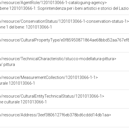
co/resource/AgentRole/1201013066-1-cataloguing-agency>
bene 1201013066-1: Soprintendenza per i beni artistici e storici del Lazio
co/resource/ConservationStatus/1201013066-1-conservation-status-1>
one 1 del bene: 1201013066-1
rco/resource/CulturalPropertyType/e0f85950871864ae68bbd52aa767ef
o/resource/TechnicalCharacteristic/stucco-modellatura-pittura>
/ pittura
co/resource/MeasurementCollection/1201013066-1-1>
turale 1201013066-1
co/resource/CulturalEntityTechnicalStatus/1201013066-1>
ene culturale 1201013066-1
rco/resource/Address/3eef3806127f6eb378bd6cddd14db1aa>