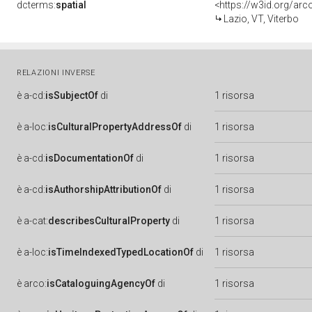
dcterms:
spatial
<https://w3id.org/a
Lazio, VT, Viterbo
RELAZIONI INVERSE
è
a-cd:
isSubjectOf
di
1 risorsa
è
a-loc:
isCulturalPropertyAddressOf
di
1 risorsa
è
a-cd:
isDocumentationOf
di
1 risorsa
è
a-cd:
isAuthorshipAttributionOf
di
1 risorsa
è
a-cat:
describesCulturalProperty
di
1 risorsa
è
a-loc:
isTimeIndexedTypedLocationOf
di
1 risorsa
è
arco:
isCataloguingAgencyOf
di
1 risorsa