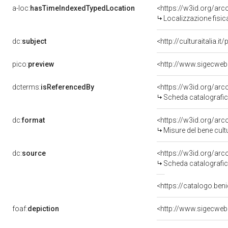
a-loc:
hasTimeIndexedTypedLocation
<https://w3id.org/ar
Localizzazione fisic
dc:
subject
<http://culturaitalia.
pico:
preview
<http://www.sigecwe
dcterms:
isReferencedBy
<https://w3id.org/a
Scheda catalografi
dc:
format
<https://w3id.org/ar
Misure del bene cul
dc:
source
<https://w3id.org/a
Scheda catalografi
<https://catalogo.beni
foaf:
depiction
<http://www.sigecwe