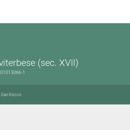
iterbese (sec. XVII)
1201013066-1
ia San Rocco