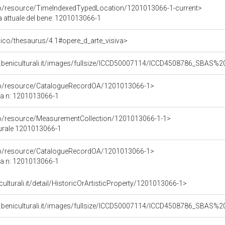
co/resource/TimeIndexedTypedLocation/1201013066-1-current>
a attuale del bene: 1201013066-1
it/pico/thesaurus/4.1#opere_d_arte_visiva>
b.beniculturali.it/images/fullsize/ICCD50007114/ICCD4508786_SBAS
rco/resource/CatalogueRecordOA/1201013066-1>
ca n: 1201013066-1
co/resource/MeasurementCollection/1201013066-1-1>
turale 1201013066-1
rco/resource/CatalogueRecordOA/1201013066-1>
ca n: 1201013066-1
culturali.it/detail/HistoricOrArtisticProperty/1201013066-1>
b.beniculturali.it/images/fullsize/ICCD50007114/ICCD4508786_SBAS