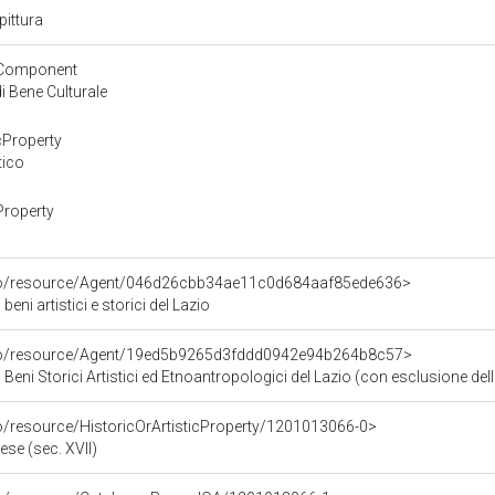
pittura
yComponent
 Bene Culturale
cProperty
tico
Property
rco/resource/Agent/046d26cbb34ae11c0d684aaf85ede636>
eni artistici e storici del Lazio
rco/resource/Agent/19ed5b9265d3fddd0942e94b264b8c57>
Beni Storici Artistici ed Etnoantropologici del Lazio (con esclusione dell
co/resource/HistoricOrArtisticProperty/1201013066-0>
bese (sec. XVII)