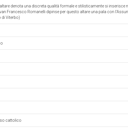
l'altare denota una discreta qualità formale e stilisticamente si inserisce
an Francesco Romanelli dipinse per questo altare una pala con l'Assu
 di Viterbo)
co
oso cattolico