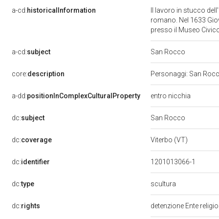
a-cd:
historicalInformation
Il lavoro in stucco del
romano. Nel 1633 Giov
presso il Museo Civico
a-cd:
subject
San Rocco
core:
description
Personaggi: San Roc
a-dd:
positionInComplexCulturalProperty
entro nicchia
dc:
subject
San Rocco
dc:
coverage
Viterbo (VT)
dc:
identifier
1201013066-1
scultura
dc:
type
dc:
rights
detenzione Ente religi