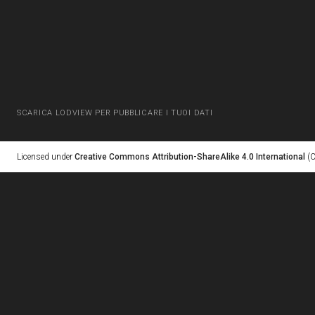
SCARICA LODVIEW PER PUBBLICARE I TUOI DATI
Licensed under
Creative Commons Attribution-ShareAlike 4.0 International
(C