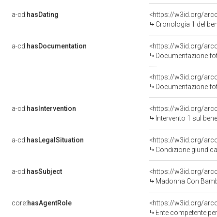
a-cd:
hasDating
<https://w3id.org/ar
Cronologia 1 del b
a-cd:
hasDocumentation
Documentazione foto
Documentazione foto
a-cd:
hasIntervention
<https://w3id.org/arc
Intervento 1 sul be
a-cd:
hasLegalSituation
Condizione giuridica
a-cd:
hasSubject
<https://w3id.org/a
Madonna Con Bambi
core:
hasAgentRole
<https://w3id.org/ar
Ente competente per tutela del b