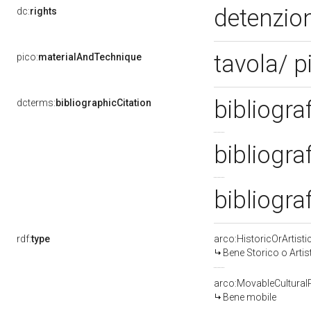
detenzion
dc:
rights
tavola/ p
pico:
materialAndTechnique
bibliogra
dcterms:
bibliographicCitation
bibliogra
bibliogra
rdf:
type
arco:HistoricOrArtisti
Bene Storico o Artis
arco:MovableCultural
Bene mobile