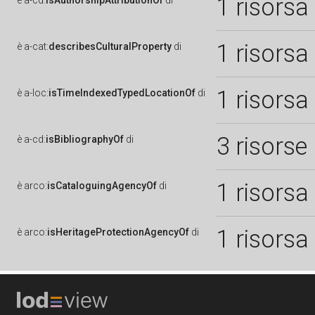
1 risorsa
è
a-cd:
isAuthorshipAttributionOf
di
1 risorsa
è
a-cat:
describesCulturalProperty
di
1 risorsa
è
a-loc:
isTimeIndexedTypedLocationOf
di
3 risorse
è
a-cd:
isBibliographyOf
di
1 risorsa
è
arco:
isCataloguingAgencyOf
di
1 risorsa
è
arco:
isHeritageProtectionAgencyOf
di