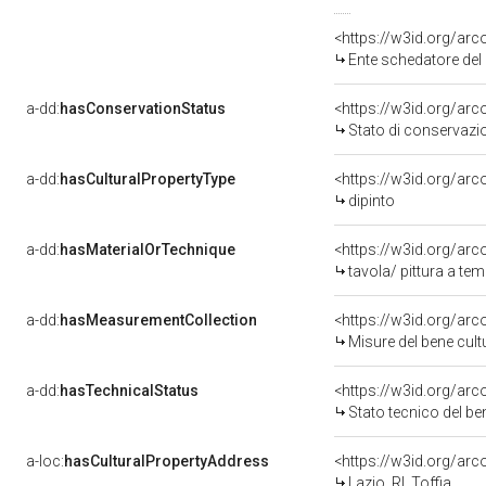
<https://w3id.org/ar
Ente schedatore del 
a-dd:
hasConservationStatus
<https://w3id.org/ar
Stato di conservazi
a-dd:
hasCulturalPropertyType
<https://w3id.org/a
dipinto
a-dd:
hasMaterialOrTechnique
<https://w3id.org/arc
tavola/ pittura a te
a-dd:
hasMeasurementCollection
<https://w3id.org/ar
Misure del bene cul
a-dd:
hasTechnicalStatus
<https://w3id.org/ar
Stato tecnico del b
a-loc:
hasCulturalPropertyAddress
<https://w3id.org/a
Lazio, RI, Toffia