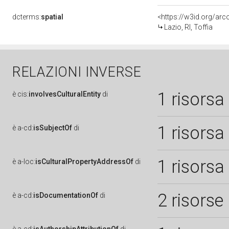
dcterms:
spatial
<https://w3id.org/a
Lazio, RI, Toffia
RELAZIONI INVERSE
1 risorsa
è
cis:
involvesCulturalEntity
di
1 risorsa
è
a-cd:
isSubjectOf
di
1 risorsa
è
a-loc:
isCulturalPropertyAddressOf
di
2 risorse
è
a-cd:
isDocumentationOf
di