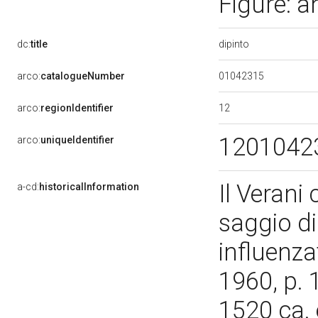
Figure: a
dipinto
dc:
title
01042315
arco:
catalogueNumber
12
arco:
regionIdentifier
1201042
arco:
uniqueIdentifier
Il Verani 
a-cd:
historicalInformation
saggio di
influenza
1960, p. 
1520 ca. 