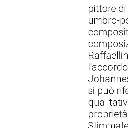
pittore d
umbro-pe
compositi
composiz
Raffaelli
l'accordo
Johannes 
si può ri
qualitativ
proprietà
Stimmat