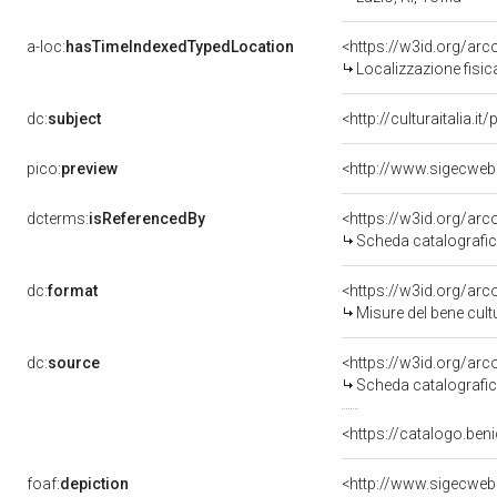
a-loc:
hasTimeIndexedTypedLocation
<https://w3id.org/ar
Localizzazione fisic
dc:
subject
<http://culturaitalia.
pico:
preview
dcterms:
isReferencedBy
<https://w3id.org/a
Scheda catalografi
dc:
format
<https://w3id.org/ar
Misure del bene cul
dc:
source
<https://w3id.org/a
Scheda catalografi
<https://catalogo.beni
foaf:
depiction