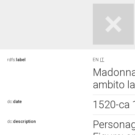
rdfs:
label
EN
IT
Madonna 
ambito la
1520-ca
dc:
date
Personag
dc:
description