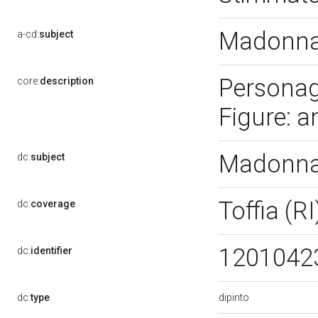
Madonna 
a-cd:
subject
Personag
core:
description
Figure: a
Madonna 
dc:
subject
Toffia (R
dc:
coverage
1201042
dc:
identifier
dipinto
dc:
type