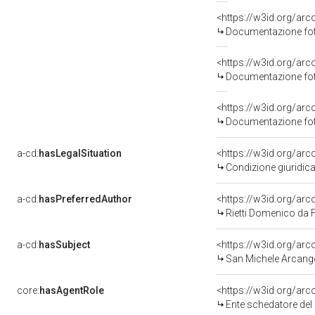
<https://w3id.org/a
Documentazione foto
<https://w3id.org/a
Documentazione foto
<https://w3id.org/a
Documentazione foto
a-cd:
hasLegalSituation
<https://w3id.org/arc
Condizione giuridica
a-cd:
hasPreferredAuthor
<https://w3id.org/a
Rietti Domenico da F
a-cd:
hasSubject
<https://w3id.org/a
San Michele Arcang
core:
hasAgentRole
<https://w3id.org/ar
Ente schedatore del 