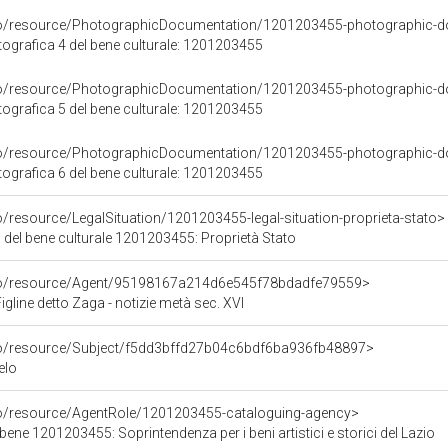
rco/resource/PhotographicDocumentation/1201203455-photographic-d
grafica 4 del bene culturale: 1201203455
rco/resource/PhotographicDocumentation/1201203455-photographic-d
grafica 5 del bene culturale: 1201203455
rco/resource/PhotographicDocumentation/1201203455-photographic-d
grafica 6 del bene culturale: 1201203455
o/resource/LegalSituation/1201203455-legal-situation-proprieta-stato>
 del bene culturale 1201203455: Proprietà Stato
rco/resource/Agent/95198167a214d6e545f78bdadfe79559>
igline detto Zaga - notizie metà sec. XVI
rco/resource/Subject/f5dd3bffd27b04c6bdf6ba936fb48897>
elo
co/resource/AgentRole/1201203455-cataloguing-agency>
bene 1201203455: Soprintendenza per i beni artistici e storici del Lazio