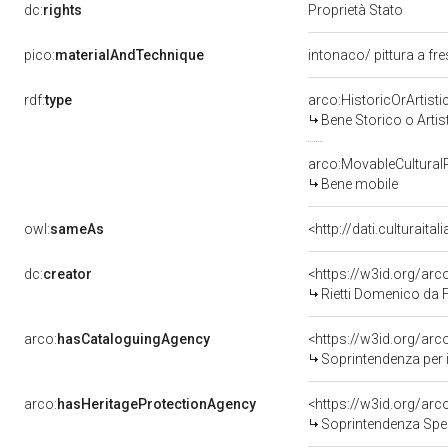
dc:
rights
Proprietà Stato
pico:
materialAndTechnique
intonaco/ pittura a fr
rdf:
type
arco:HistoricOrArtisti
Bene Storico o Artis
arco:MovableCultural
Bene mobile
owl:
sameAs
<http://dati.culturaita
dc:
creator
<https://w3id.org/a
Rietti Domenico da F
arco:
hasCataloguingAgency
<https://w3id.org/a
Soprintendenza per i b
arco:
hasHeritageProtectionAgency
<https://w3id.org/a
Soprintendenza Spec