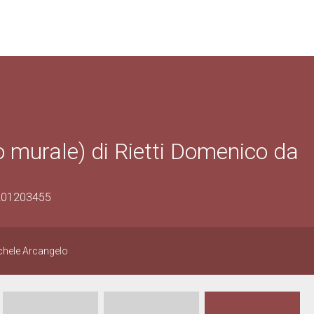
o murale) di Rietti Domenico da
1201203455
chele Arcangelo