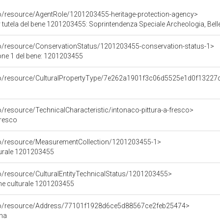
co/resource/AgentRole/1201203455-heritage-protection-agency>
 tutela del bene 1201203455: Soprintendenza Speciale Archeologia, Bell
co/resource/ConservationStatus/1201203455-conservation-status-1>
one 1 del bene: 1201203455
rco/resource/CulturalPropertyType/7e262a1901f3c06d5525e1d0f13227
o/resource/TechnicalCharacteristic/intonaco-pittura-a-fresco>
fresco
co/resource/MeasurementCollection/1201203455-1>
turale 1201203455
co/resource/CulturalEntityTechnicalStatus/1201203455>
ene culturale 1201203455
rco/resource/Address/77101f1928d6ce5d88567ce2feb25474>
oma