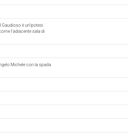
l Gaudioso è un'ipotesi
come l'adiacente sala di
rcangelo Michele con la spada