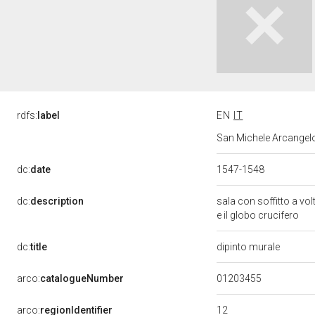
rdfs:
label
EN
IT
San Michele Arcangelo 
dc:
date
1547-1548
dc:
description
sala con soffitto a vol
e il globo crucifero
dc:
title
dipinto murale
01203455
arco:
catalogueNumber
12
arco:
regionIdentifier