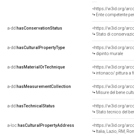
<https://w3id.org/ar
Ente competente per
a-dd:
hasConservationStatus
<https://w3id.org/ar
Stato di conservazi
a-dd:
hasCulturalPropertyType
<https://w3id.org/a
dipinto murale
a-dd:
hasMaterialOrTechnique
<https://w3id.org/arc
intonaco/ pittura a 
a-dd:
hasMeasurementCollection
<https://w3id.org/ar
Misure del bene cul
a-dd:
hasTechnicalStatus
<https://w3id.org/ar
Stato tecnico del b
a-loc:
hasCulturalPropertyAddress
<https://w3id.org/a
Italia, Lazio, RM, R