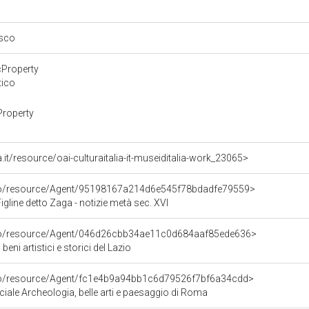
esco
cProperty
tico
Property
lia.it/resource/oai-culturaitalia-it-museiditalia-work_23065>
rco/resource/Agent/95198167a214d6e545f78bdadfe79559>
igline detto Zaga - notizie metà sec. XVI
rco/resource/Agent/046d26cbb34ae11c0d684aaf85ede636>
eni artistici e storici del Lazio
rco/resource/Agent/fc1e4b9a94bb1c6d79526f7bf6a34cdd>
iale Archeologia, belle arti e paesaggio di Roma