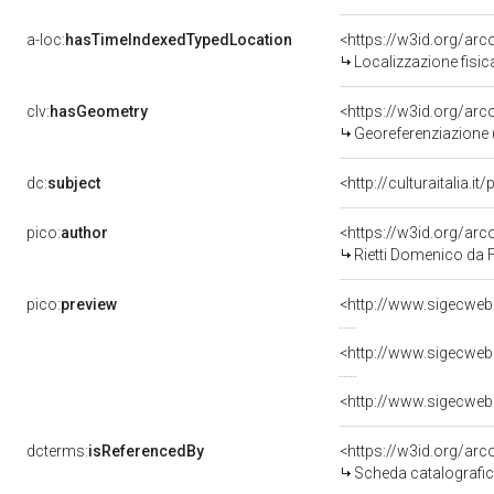
a-loc:
hasTimeIndexedTypedLocation
<https://w3id.org/ar
Localizzazione fisic
clv:
hasGeometry
<https://w3id.org/ar
Georeferenziazione 
dc:
subject
<http://culturaitalia.
pico:
author
<https://w3id.org/a
Rietti Domenico da F
pico:
preview
<http://www.sigecwe
<http://www.sigecwe
<http://www.sigecwe
dcterms:
isReferencedBy
<https://w3id.org/a
Scheda catalografi