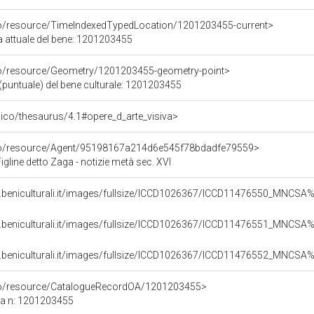
co/resource/TimeIndexedTypedLocation/1201203455-current>
a attuale del bene: 1201203455
co/resource/Geometry/1201203455-geometry-point>
(puntuale) del bene culturale: 1201203455
it/pico/thesaurus/4.1#opere_d_arte_visiva>
rco/resource/Agent/95198167a214d6e545f78bdadfe79559>
igline detto Zaga - notizie metà sec. XVI
b.beniculturali.it/images/fullsize/ICCD1026367/ICCD11476550_MNCS
b.beniculturali.it/images/fullsize/ICCD1026367/ICCD11476551_MNCS
b.beniculturali.it/images/fullsize/ICCD1026367/ICCD11476552_MNCS
rco/resource/CatalogueRecordOA/1201203455>
ca n: 1201203455