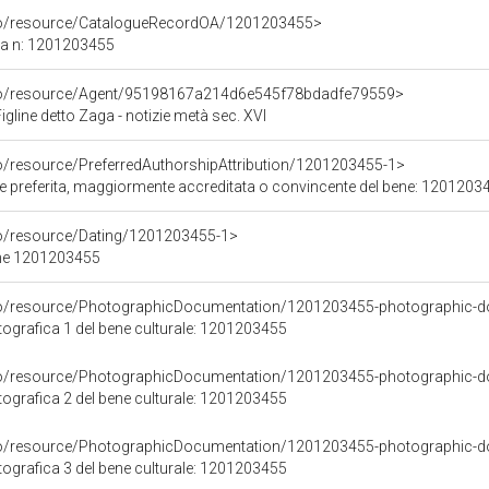
rco/resource/CatalogueRecordOA/1201203455>
ca n: 1201203455
rco/resource/Agent/95198167a214d6e545f78bdadfe79559>
igline detto Zaga - notizie metà sec. XVI
co/resource/PreferredAuthorshipAttribution/1201203455-1>
ore preferita, maggiormente accreditata o convincente del bene: 1201203
co/resource/Dating/1201203455-1>
ene 1201203455
rco/resource/PhotographicDocumentation/1201203455-photographic-d
grafica 1 del bene culturale: 1201203455
rco/resource/PhotographicDocumentation/1201203455-photographic-d
grafica 2 del bene culturale: 1201203455
rco/resource/PhotographicDocumentation/1201203455-photographic-d
grafica 3 del bene culturale: 1201203455