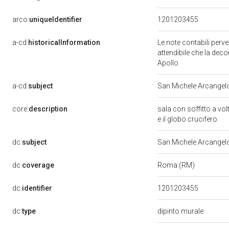
arco:
uniqueIdentifier
1201203455
a-cd:
historicalInformation
Le note contabili perv
attendibile che la dec
Apollo
a-cd:
subject
San Michele Arcangel
core:
description
sala con soffitto a vol
e il globo crucifero
dc:
subject
San Michele Arcangel
dc:
coverage
Roma (RM)
dc:
identifier
1201203455
dc:
type
dipinto murale