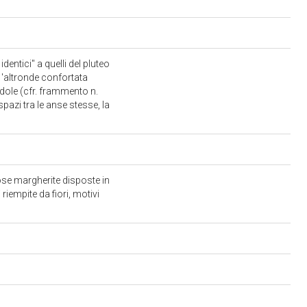
dentici" a quelli del pluteo
 'altronde confortata
andole (cfr. frammento n.
pazi tra le anse stesse, la
tose margherite disposte in
riempite da fiori, motivi