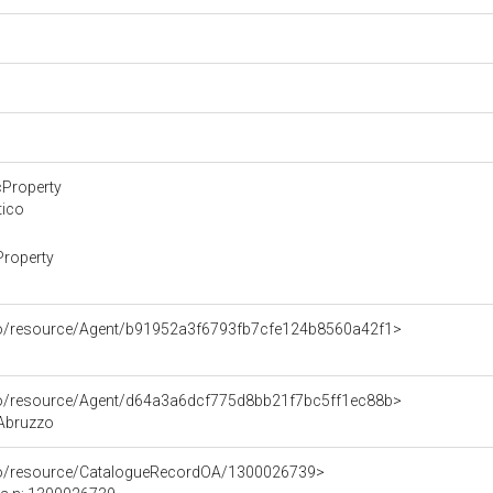
cProperty
tico
Property
rco/resource/Agent/b91952a3f6793fb7cfe124b8560a42f1>
rco/resource/Agent/d64a3a6dcf775d8bb21f7bc5ff1ec88b>
Abruzzo
rco/resource/CatalogueRecordOA/1300026739>