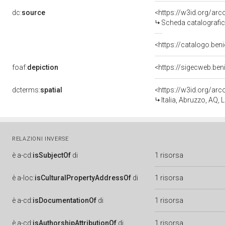
dc:
source
<https://w3id.org/a
Scheda catalografi
<https://catalogo.beni
foaf:
depiction
<https://sigecweb.ben
dcterms:
spatial
<https://w3id.org/a
Italia, Abruzzo, AQ, L
RELAZIONI INVERSE
è
a-cd:
isSubjectOf
di
1 risorsa
è
a-loc:
isCulturalPropertyAddressOf
di
1 risorsa
è
a-cd:
isDocumentationOf
di
1 risorsa
è
a-cd:
isAuthorshipAttributionOf
di
1 risorsa