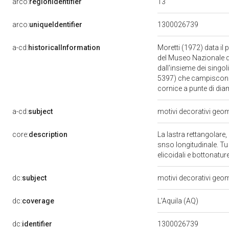
13
arco:
regionIdentifier
arco:
uniqueIdentifier
1300026739
a-cd:
historicalInformation
Moretti (1972) data il 
del Museo Nazionale di
dall'insieme dei singoli
5397) che campiscono le
cornice a punte di di
a-cd:
subject
motivi decorativi geome
core:
description
La lastra rettangolare,
snso longitudinale. Tu 
elicoidali e bottonatur
dc:
subject
motivi decorativi geome
dc:
coverage
L'Aquila (AQ)
dc:
identifier
1300026739