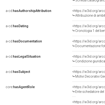
Scheda catalografi
a-cd:
hasAuthorshipAttribution
<https://w3id.org/arc
Attribuzione di ambi
a-cd:
hasDating
<https://w3id.org/ar
Cronologia 1 del b
a-cd:
hasDocumentation
<https://w3id.org/a
Documentazione foto
a-cd:
hasLegalSituation
<https://w3id.org/arc
Condizione giuridica
a-cd:
hasSubject
<https://w3id.org/a
Motivi Decorativi Ge
core:
hasAgentRole
<https://w3id.org/ar
Ente schedatore del 
<https://w3id.org/ar