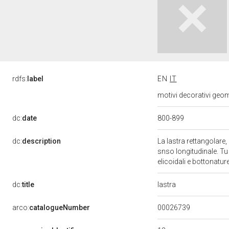
rdfs:
label
EN
IT
motivi decorativi geome
800-899
dc:
date
dc:
description
La lastra rettangolare,
snso longitudinale. Tu 
elicoidali e bottonatur
lastra
dc:
title
00026739
arco:
catalogueNumber