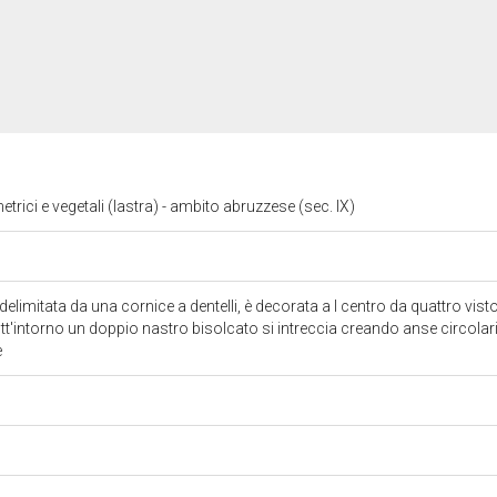
trici e vegetali (lastra) - ambito abruzzese (sec. IX)
 delimitata da una cornice a dentelli, è decorata a l centro da quattro vis
tt'intorno un doppio nastro bisolcato si intreccia creando anse circolari 
e