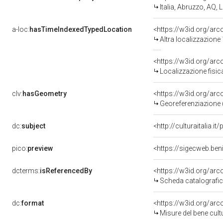
Italia, Abruzzo, AQ, L
a-loc:
hasTimeIndexedTypedLocation
<https://w3id.org/ar
Altra localizzazione
<https://w3id.org/ar
Localizzazione fisic
clv:
hasGeometry
<https://w3id.org/ar
Georeferenziazione 
dc:
subject
<http://culturaitalia.
pico:
preview
<https://sigecweb.ben
dcterms:
isReferencedBy
<https://w3id.org/a
Scheda catalografi
dc:
format
<https://w3id.org/ar
Misure del bene cul