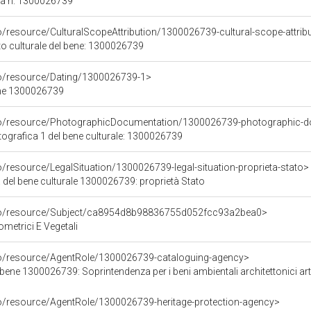
ca n: 1300026739
o/resource/CulturalScopeAttribution/1300026739-cultural-scope-attrib
to culturale del bene: 1300026739
co/resource/Dating/1300026739-1>
ene 1300026739
rco/resource/PhotographicDocumentation/1300026739-photographic-d
grafica 1 del bene culturale: 1300026739
o/resource/LegalSituation/1300026739-legal-situation-proprieta-stato>
 del bene culturale 1300026739: proprietà Stato
rco/resource/Subject/ca8954d8b98836755d052fcc93a2bea0>
ometrici E Vegetali
co/resource/AgentRole/1300026739-cataloguing-agency>
bene 1300026739: Soprintendenza per i beni ambientali architettonici artis
co/resource/AgentRole/1300026739-heritage-protection-agency>