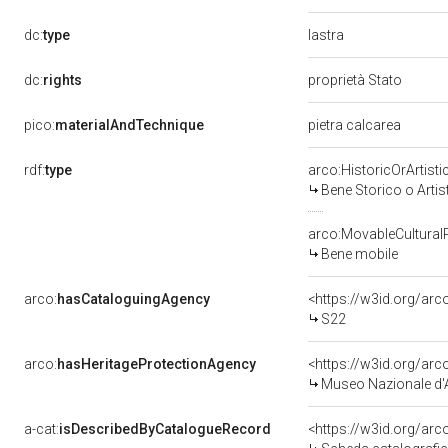
lastra
dc:
type
dc:
rights
proprietà Stato
pico:
materialAndTechnique
pietra calcarea
rdf:
type
arco:HistoricOrArtisti
Bene Storico o Artis
arco:MovableCultural
Bene mobile
arco:
hasCataloguingAgency
<https://w3id.org/a
S22
arco:
hasHeritageProtectionAgency
<https://w3id.org/a
Museo Nazionale d'
a-cat:
isDescribedByCatalogueRecord
<https://w3id.org/a