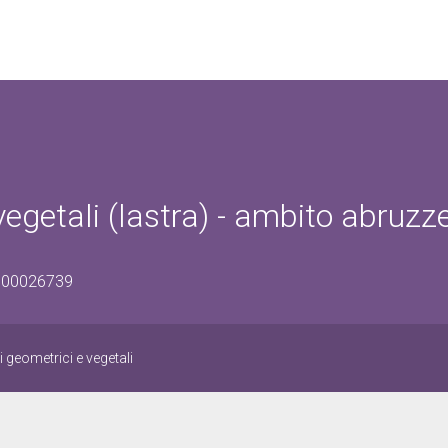
vegetali (lastra) - ambito abruzz
1300026739
i geometrici e vegetali