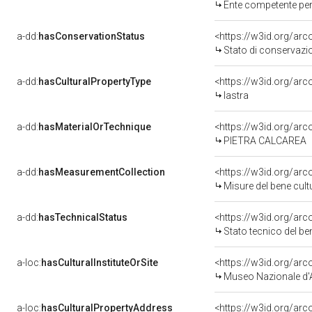
Ente competente per
a-dd:
hasConservationStatus
<https://w3id.org/ar
Stato di conservazi
a-dd:
hasCulturalPropertyType
<https://w3id.org/ar
lastra
a-dd:
hasMaterialOrTechnique
<https://w3id.org/arc
PIETRA CALCAREA
a-dd:
hasMeasurementCollection
<https://w3id.org/ar
Misure del bene cul
a-dd:
hasTechnicalStatus
<https://w3id.org/ar
Stato tecnico del b
a-loc:
hasCulturalInstituteOrSite
<https://w3id.org/ar
Museo Nazionale d'
a-loc:
hasCulturalPropertyAddress
<https://w3id.org/a