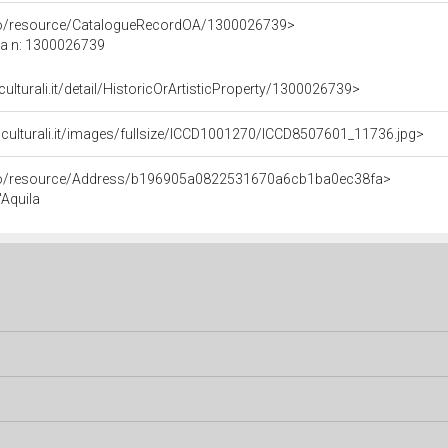
rco/resource/CatalogueRecordOA/1300026739>
ca n: 1300026739
culturali.it/detail/HistoricOrArtisticProperty/1300026739>
iculturali.it/images/fullsize/ICCD1001270/ICCD8507601_11736.jpg>
rco/resource/Address/b196905a0822531670a6cb1ba0ec38fa>
'Aquila