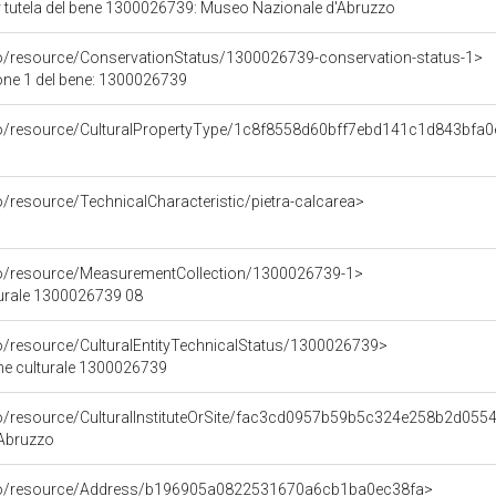
 tutela del bene 1300026739: Museo Nazionale d'Abruzzo
co/resource/ConservationStatus/1300026739-conservation-status-1>
one 1 del bene: 1300026739
co/resource/CulturalPropertyType/1c8f8558d60bff7ebd141c1d843bfa0
o/resource/TechnicalCharacteristic/pietra-calcarea>
co/resource/MeasurementCollection/1300026739-1>
turale 1300026739 08
co/resource/CulturalEntityTechnicalStatus/1300026739>
ene culturale 1300026739
co/resource/CulturalInstituteOrSite/fac3cd0957b59b5c324e258b2d055
Abruzzo
rco/resource/Address/b196905a0822531670a6cb1ba0ec38fa>