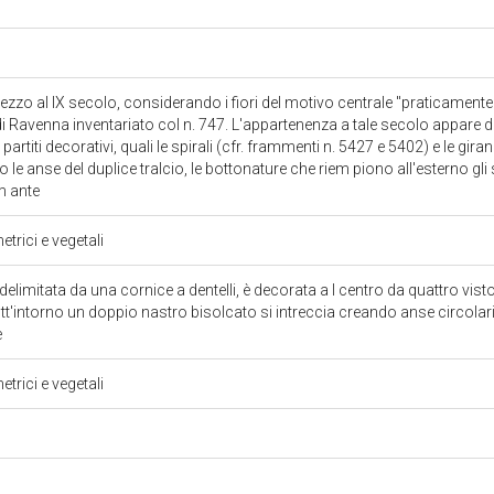
pezzo al IX secolo, considerando i fiori del motivo centrale "praticamente i
 Ravenna inventariato col n. 747. L'appartenenza a tale secolo appare d
 partiti decorativi, quali le spirali (cfr. frammenti n. 5427 e 5402) e le gir
 anse del duplice tralcio, le bottonature che riem piono all'esterno gli s
am ante
trici e vegetali
 delimitata da una cornice a dentelli, è decorata a l centro da quattro vis
tt'intorno un doppio nastro bisolcato si intreccia creando anse circolari 
e
trici e vegetali