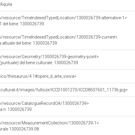
'Aquila
co/resource/TimeIndexedTypedLocation/1300026739-alternative-1>
 1 del bene: 1300026739
co/resource/TimeIndexedTypedLocation/1300026739-current>
a attuale del bene: 1300026739
co/resource/Geometry/1300026739-geometry-point>
(puntuale) del bene culturale: 1300026739
it/pico/thesaurus/4.1#opere_d_arte_visiva>
iculturali.it/images/fullsize/ICCD1001270/ICCD8507601_11736.jpg>
rco/resource/CatalogueRecordOA/1300026739>
ca n: 1300026739
co/resource/MeasurementCollection/1300026739-1>
turale 1300026739 08