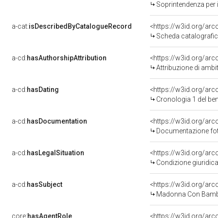
Soprintendenza per i
a-cat:
isDescribedByCatalogueRecord
<https://w3id.org/a
Scheda catalografi
a-cd:
hasAuthorshipAttribution
<https://w3id.org/arc
Attribuzione di ambi
a-cd:
hasDating
<https://w3id.org/ar
Cronologia 1 del b
a-cd:
hasDocumentation
Documentazione foto
a-cd:
hasLegalSituation
Condizione giuridica
a-cd:
hasSubject
<https://w3id.org/a
Madonna Con Bambi
core:
hasAgentRole
<https://w3id.org/ar