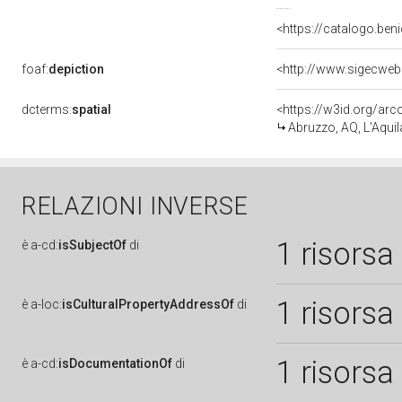
<https://catalogo.beni
foaf:
depiction
<http://www.sigecweb
dcterms:
spatial
<https://w3id.org/a
Abruzzo, AQ, L'Aquil
RELAZIONI INVERSE
1 risorsa
è
a-cd:
isSubjectOf
di
1 risorsa
è
a-loc:
isCulturalPropertyAddressOf
di
1 risorsa
è
a-cd:
isDocumentationOf
di