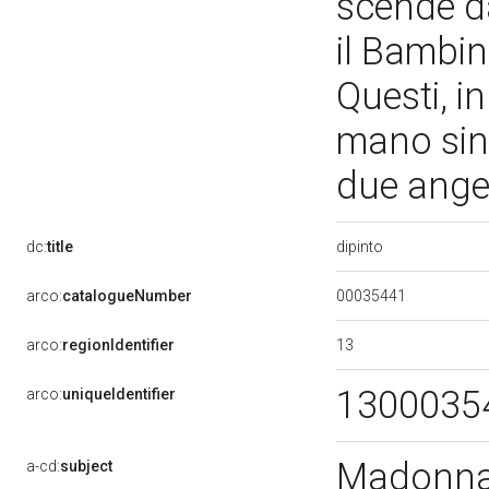
scende da
il Bambin
Questi, i
mano sini
due angel
dipinto
dc:
title
00035441
arco:
catalogueNumber
13
arco:
regionIdentifier
1300035
arco:
uniqueIdentifier
Madonna 
a-cd:
subject