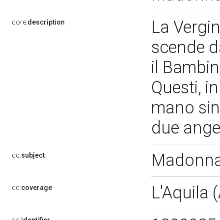
La Vergin
core:
description
scende da
il Bambin
Questi, i
mano sini
due angel
Madonna 
dc:
subject
L'Aquila 
dc:
coverage