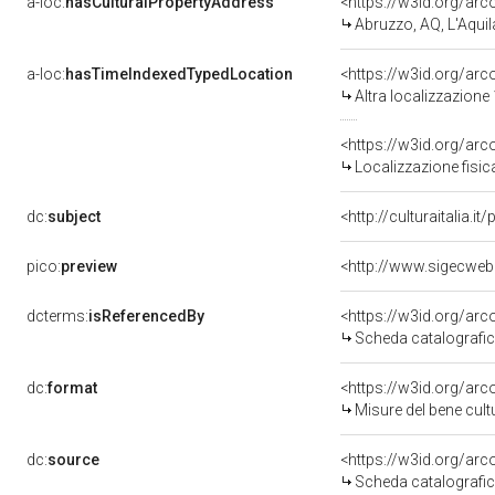
a-loc:
hasCulturalPropertyAddress
<https://w3id.org/a
Abruzzo, AQ, L'Aquil
a-loc:
hasTimeIndexedTypedLocation
<https://w3id.org/ar
Altra localizzazione
<https://w3id.org/ar
Localizzazione fisic
dc:
subject
<http://culturaitalia.
pico:
preview
<http://www.sigecweb
dcterms:
isReferencedBy
<https://w3id.org/a
Scheda catalografi
dc:
format
<https://w3id.org/ar
Misure del bene cul
dc:
source
<https://w3id.org/a
Scheda catalografi