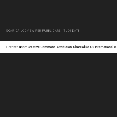
SCARICA LODVIEW PER PUBBLICARE I TUOI DATI
Licensed under
Creative Commons Attribution-ShareAlike 4.0 International
(C