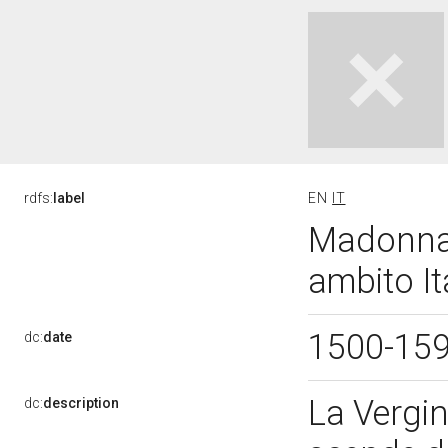
rdfs:
label
EN
IT
Madonna 
ambito It
1500-15
dc:
date
La Vergin
dc:
description