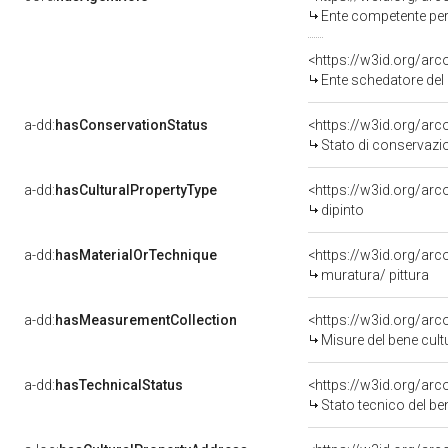
Ente competente per tutel
<https://w3id.org/ar
Ente schedatore del bene
a-dd:
hasConservationStatus
<https://w3id.org/ar
Stato di conservazi
a-dd:
hasCulturalPropertyType
<https://w3id.org/a
dipinto
a-dd:
hasMaterialOrTechnique
<https://w3id.org/arc
muratura/ pittura
a-dd:
hasMeasurementCollection
<https://w3id.org/ar
Misure del bene cul
a-dd:
hasTechnicalStatus
<https://w3id.org/ar
Stato tecnico del b