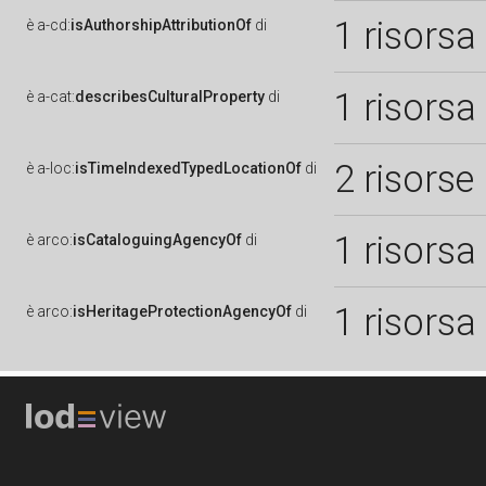
1 risorsa
è
a-cd:
isAuthorshipAttributionOf
di
1 risorsa
è
a-cat:
describesCulturalProperty
di
2 risorse
è
a-loc:
isTimeIndexedTypedLocationOf
di
1 risorsa
è
arco:
isCataloguingAgencyOf
di
1 risorsa
è
arco:
isHeritageProtectionAgencyOf
di