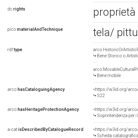
proprietà
dc:
rights
tela/ pitt
pico:
materialAndTechnique
rdf:
type
arco:HistoricOrArtistic
Bene Storico o Artist
arco:MovableCulturalP
Bene mobile
arco:
hasCataloguingAgency
<https://w3id.org/ar
S22
arco:
hasHeritageProtectionAgency
<https://w3id.org/ar
Soprintendenza per i 
a-cat:
isDescribedByCatalogueRecord
<https://w3id.org/ar
Scheda catalografic