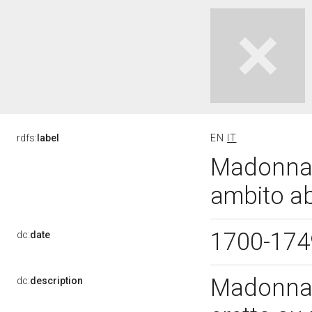
rdfs:
label
EN
IT
Madonna c
ambito ab
1700-17
dc:
date
Madonna 
dc:
description