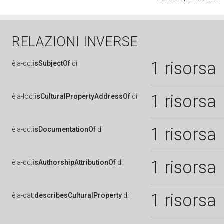
RELAZIONI INVERSE
1 risorsa
è
a-cd:
isSubjectOf
di
1 risorsa
è
a-loc:
isCulturalPropertyAddressOf
di
1 risorsa
è
a-cd:
isDocumentationOf
di
1 risorsa
è
a-cd:
isAuthorshipAttributionOf
di
1 risorsa
è
a-cat:
describesCulturalProperty
di