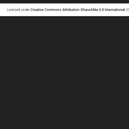
Licensed under
Creative Commons Attribution-ShareAlike 4.0 International
(C