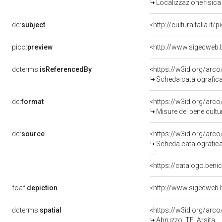
Localizzazione fisica
dc:
subject
<http://culturaitalia.i
pico:
preview
<http://www.sigecweb.
dcterms:
isReferencedBy
<https://w3id.org/ar
Scheda catalografic
dc:
format
<https://w3id.org/ar
Misure del bene cult
dc:
source
<https://w3id.org/ar
Scheda catalografic
<https://catalogo.benic
foaf:
depiction
<http://www.sigecweb.
dcterms:
spatial
<https://w3id.org/ar
Abruzzo, TE, Arsita