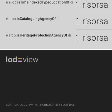
1 risorsa
è
a-loc:
isTimeIndexedTypedLocationOf
di
1 risorsa
è
arco:
isCataloguingAgencyOf
di
1 risorsa
è
arco:
isHeritageProtectionAgencyOf
di
SCARICA LODVIEW PER PUBBLICARE I TUOI DATI