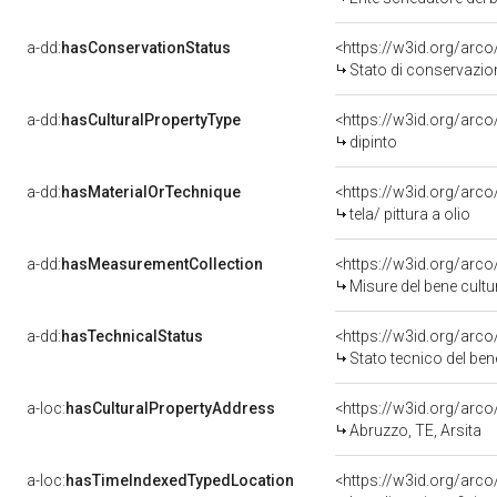
a-dd:
hasConservationStatus
<https://w3id.org/arc
Stato di conservazio
a-dd:
hasCulturalPropertyType
<https://w3id.org/ar
dipinto
a-dd:
hasMaterialOrTechnique
<https://w3id.org/arco/
tela/ pittura a olio
a-dd:
hasMeasurementCollection
<https://w3id.org/ar
Misure del bene cult
a-dd:
hasTechnicalStatus
<https://w3id.org/arc
Stato tecnico del be
a-loc:
hasCulturalPropertyAddress
<https://w3id.org/ar
Abruzzo, TE, Arsita
a-loc:
hasTimeIndexedTypedLocation
<https://w3id.org/ar