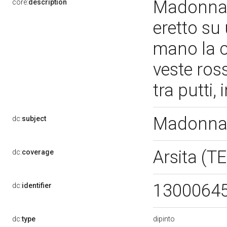
Madonna 
core:
description
eretto su
mano la 
veste ros
tra putti,
Madonna 
dc:
subject
Arsita (T
dc:
coverage
1300064
dc:
identifier
dipinto
dc:
type