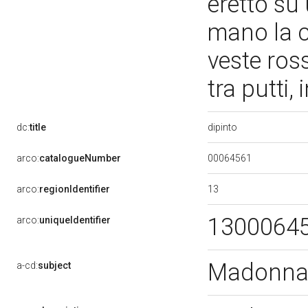
eretto su
mano la 
veste ros
tra putti,
dipinto
dc:
title
00064561
arco:
catalogueNumber
13
arco:
regionIdentifier
1300064
arco:
uniqueIdentifier
Madonna 
a-cd:
subject