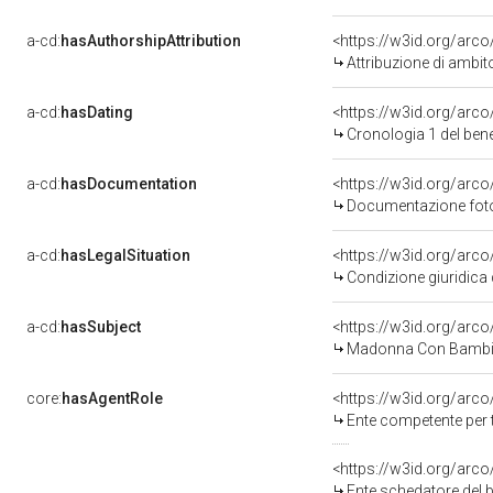
a-cd:
hasAuthorshipAttribution
<https://w3id.org/arco
Attribuzione di ambit
a-cd:
hasDating
<https://w3id.org/arc
Cronologia 1 del be
a-cd:
hasDocumentation
Documentazione fotog
a-cd:
hasLegalSituation
Condizione giuridica 
a-cd:
hasSubject
<https://w3id.org/ar
Madonna Con Bambin
core:
hasAgentRole
<https://w3id.org/arc
Ente competente per tutela
<https://w3id.org/arc
Ente schedatore del bene 