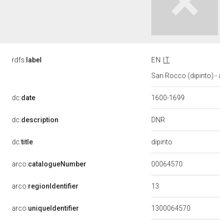
rdfs:
label
EN
IT
San Rocco (dipinto) - a
dc:
date
1600-1699
DNR
dc:
description
dipinto
dc:
title
00064570
arco:
catalogueNumber
13
arco:
regionIdentifier
arco:
uniqueIdentifier
1300064570