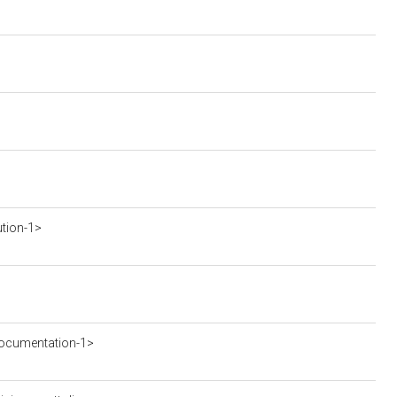
ution-1>
ocumentation-1>