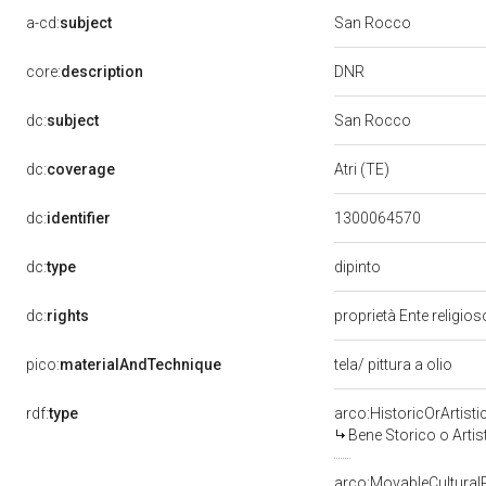
a-cd:
subject
San Rocco
DNR
core:
description
dc:
subject
San Rocco
dc:
coverage
Atri (TE)
dc:
identifier
1300064570
dipinto
dc:
type
dc:
rights
proprietà Ente religio
pico:
materialAndTechnique
tela/ pittura a olio
rdf:
type
arco:HistoricOrArtisti
Bene Storico o Artis
arco:MovableCultural