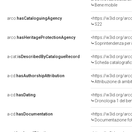
Bene mobile
arco:
hasCataloguingAgency
<https://w3id.org/a
S22
arco:
hasHeritageProtectionAgency
<https://w3id.org/a
Soprintendenza per i
a-cat:
isDescribedByCatalogueRecord
<https://w3id.org/a
Scheda catalografi
a-cd:
hasAuthorshipAttribution
<https://w3id.org/arc
Attribuzione di ambi
a-cd:
hasDating
<https://w3id.org/ar
Cronologia 1 del b
a-cd:
hasDocumentation
<https://w3id.org/a
Documentazione foto