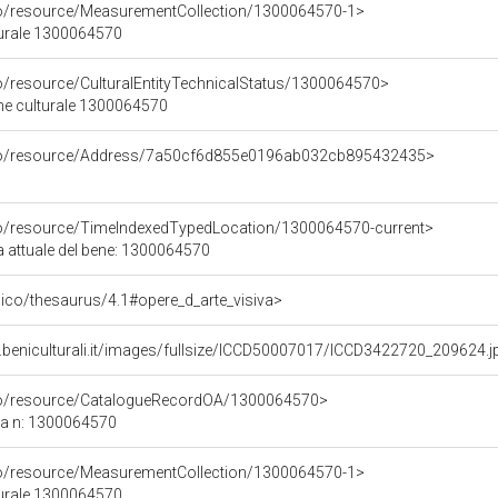
co/resource/MeasurementCollection/1300064570-1>
turale 1300064570
co/resource/CulturalEntityTechnicalStatus/1300064570>
ene culturale 1300064570
rco/resource/Address/7a50cf6d855e0196ab032cb895432435>
co/resource/TimeIndexedTypedLocation/1300064570-current>
a attuale del bene: 1300064570
it/pico/thesaurus/4.1#opere_d_arte_visiva>
.beniculturali.it/images/fullsize/ICCD50007017/ICCD3422720_209624.j
rco/resource/CatalogueRecordOA/1300064570>
ca n: 1300064570
co/resource/MeasurementCollection/1300064570-1>
turale 1300064570