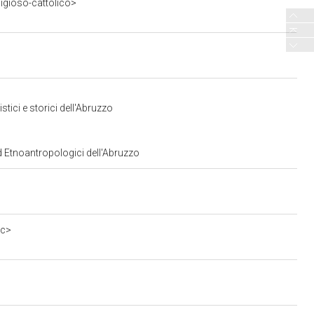
ligioso-cattolico>
tici e storici dell'Abruzzo
ed Etnoantropologici dell'Abruzzo
0c>