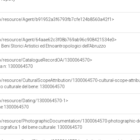
rco/resource/Agent/b91952a3f6793fb7cfe124b8560a42f1>
rco/resource/Agent/64aae62c3f08b769ab96c908421534e0>
 Beni Storici Artistici ed Etnoantropologici dell'Abruzzo
rco/resource/CatalogueRecordOA/1300064570>
ca n: 1300064570
o/resource/CulturalScopeAttribution/1300064570-cultural-scope-attrib
to culturale del bene: 1300064570
co/resource/Dating/1300064570-1>
ene 1300064570
rco/resource/PhotographicDocumentation/1300064570-photographic-d
grafica 1 del bene culturale: 1300064570