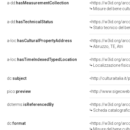
a-dd:
hasMeasurementCollection
<https://w3id.org/ar
Misure del bene cul
a-dd:
hasTechnicalStatus
<https://w3id.org/ar
Stato tecnico del b
a-loc:
hasCulturalPropertyAddress
<https://w3id.org/a
Abruzzo, TE, Atri
a-loc:
hasTimeIndexedTypedLocation
<https://w3id.org/ar
Localizzazione fisic
dc:
subject
<http://culturaitalia.
pico:
preview
<http://www.sigecweb
dcterms:
isReferencedBy
<https://w3id.org/a
Scheda catalografi
dc:
format
<https://w3id.org/ar
Misure del bene cul