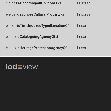
è
a-cd:
isAuthorshipAttributionOf
di
1 risorsa
è
a-cat:
describesCulturalProperty
di
1 risorsa
è
a-loc:
isTimeIndexedTypedLocationOf
di
1 risorsa
è
arco:
isCataloguingAgencyOf
di
1 risorsa
è
arco:
isHeritageProtectionAgencyOf
di
1 risorsa