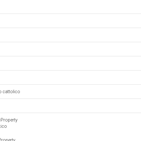
so cattolico
cProperty
tico
Property