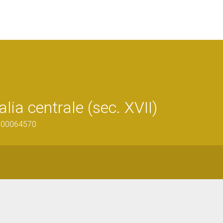
lia centrale (sec. XVII)
1300064570