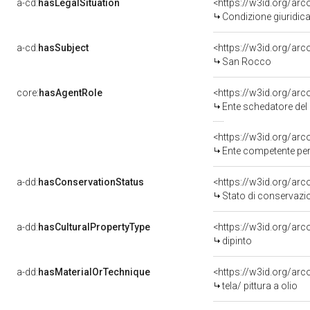
a-cd:
hasLegalSituation
<https://w3id.org/arc
Condizione giuridica
a-cd:
hasSubject
<https://w3id.org/a
San Rocco
core:
hasAgentRole
<https://w3id.org/ar
Ente schedatore del 
<https://w3id.org/ar
Ente competente per 
a-dd:
hasConservationStatus
<https://w3id.org/ar
Stato di conservazi
a-dd:
hasCulturalPropertyType
<https://w3id.org/a
dipinto
a-dd:
hasMaterialOrTechnique
<https://w3id.org/arco
tela/ pittura a olio