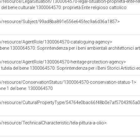
o/resource/LegalSituation/1300064570-legal-situation-proprieta-ente-re
 del bene culturale 1300064570: proprietà Ente religioso cattolico
rco/resource/Subject/99ad8ba891e556e645fec9a6d36a1857>
co/resource/AgentRole/1300064570-cataloguing-agency>
bene 1300064570: Soprintendenza per i beni ambientali architettonici artis
co/resource/AgentRole/1300064570-heritage-protection-agency>
tutela del bene 1300064570: Soprintendenza per i Beni Storici Artistici 
co/resource/ConservationStatus/1300064570-conservation-status-1>
one 1 del bene: 1300064570
rco/resource/CulturalPropertyType/54764e0bac66f48b0e7af57043f65a
/resource/TechnicalCharacteristic/tela-pittura-a-olio>