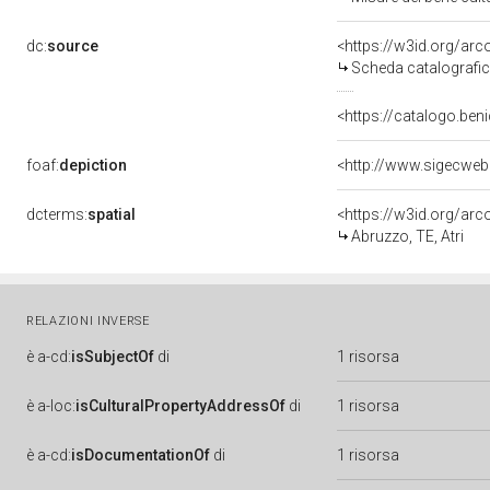
dc:
source
<https://w3id.org/a
Scheda catalografi
<https://catalogo.beni
foaf:
depiction
<http://www.sigecweb
dcterms:
spatial
<https://w3id.org/a
Abruzzo, TE, Atri
RELAZIONI INVERSE
è
a-cd:
isSubjectOf
di
1 risorsa
è
a-loc:
isCulturalPropertyAddressOf
di
1 risorsa
è
a-cd:
isDocumentationOf
di
1 risorsa