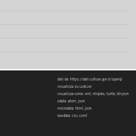
dati da:
https://dati.cultura.gov.it/sparql
visualizza su LodLive
visualizza come:
xml
,
ntriples
,
turtle
,
ld+json
odata:
atom
,
json
microdata:
html
,
json
rawdata:
csv
,
cxml