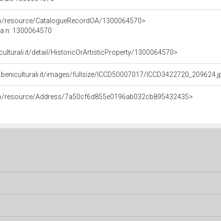
rco/resource/CatalogueRecordOA/1300064570>
ca n: 1300064570
culturali.it/detail/HistoricOrArtisticProperty/1300064570>
.beniculturali.it/images/fullsize/ICCD50007017/ICCD3422720_209624.j
rco/resource/Address/7a50cf6d855e0196ab032cb895432435>