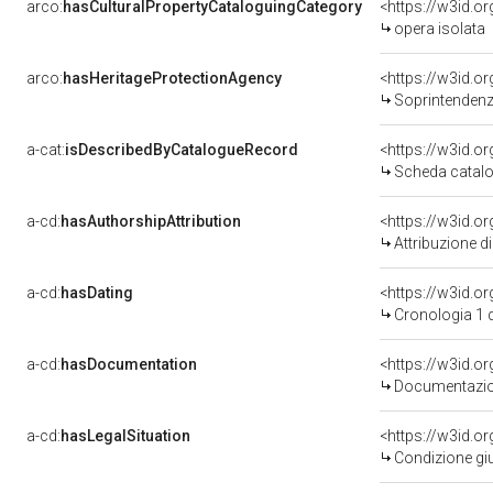
arco:
hasCulturalPropertyCataloguingCategory
<https://w3id.o
opera isolata
arco:
hasHeritageProtectionAgency
<https://w3id.
Soprintendenza
a-cat:
isDescribedByCatalogueRecord
<https://w3id.
Scheda catalo
a-cd:
hasAuthorshipAttribution
Attribuzione d
a-cd:
hasDating
<https://w3id.
Cronologia 1 
a-cd:
hasDocumentation
Documentazion
a-cd:
hasLegalSituation
Condizione giu