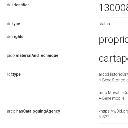
13000
dc:
identifier
statua
dc:
type
proprie
dc:
rights
cartap
pico:
materialAndTechnique
rdf:
type
arco:HistoricOrA
Bene Storico o
arco:MovableCul
Bene mobile
arco:
hasCataloguingAgency
<https://w3id.
S22