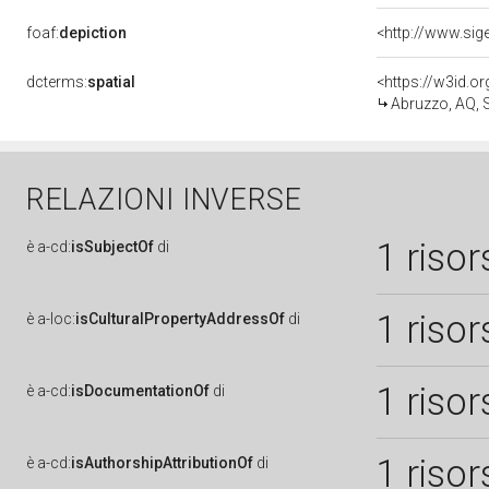
foaf:
depiction
<http://www.sig
dcterms:
spatial
<https://w3id.
Abruzzo, AQ,
RELAZIONI INVERSE
1 risor
è
a-cd:
isSubjectOf
di
1 risor
è
a-loc:
isCulturalPropertyAddressOf
di
1 risor
è
a-cd:
isDocumentationOf
di
1 risor
è
a-cd:
isAuthorshipAttributionOf
di