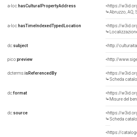
a-loc:
hasCulturalPropertyAddress
<https://w3id.
Abruzzo, AQ,
a-loc:
hasTimeIndexedTypedLocation
<https://w3id.
Localizzazione
dc:
subject
<http://culturai
pico:
preview
<http://www.sig
dcterms:
isReferencedBy
<https://w3id.
Scheda catalo
dc:
format
<https://w3id.
Misure del be
dc:
source
<https://w3id.
Scheda catalo
<https://catalog