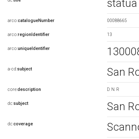
statua
dc:
title
00088665
arco:
catalogueNumber
13
arco:
regionIdentifier
13000
arco:
uniqueIdentifier
San R
a-cd:
subject
D. N. R
core:
description
San R
dc:
subject
Scann
dc:
coverage