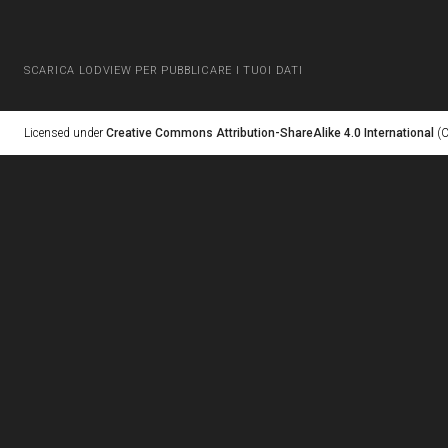
SCARICA LODVIEW PER PUBBLICARE I TUOI DATI
Licensed under
Creative Commons Attribution-ShareAlike 4.0 International
(C