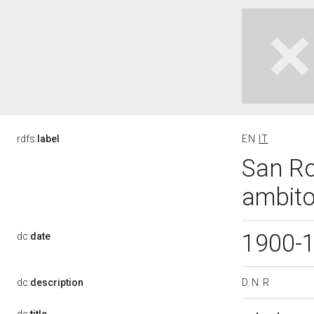
rdfs:
label
EN
IT
San Ro
ambito
1900-
dc:
date
D. N. R
dc:
description