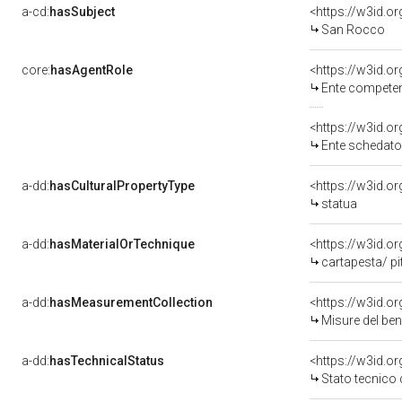
a-cd:
hasSubject
<https://w3id.
San Rocco
core:
hasAgentRole
<https://w3id.o
Ente competente per
<https://w3id.
Ente schedatore de
a-dd:
hasCulturalPropertyType
<https://w3id.
statua
a-dd:
hasMaterialOrTechnique
<https://w3id.o
cartapesta/ pi
a-dd:
hasMeasurementCollection
<https://w3id.
Misure del be
a-dd:
hasTechnicalStatus
<https://w3id.o
Stato tecnico