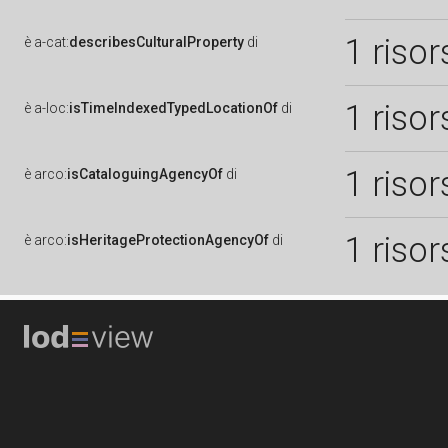
1 risor
è
a-cat:
describesCulturalProperty
di
1 risor
è
a-loc:
isTimeIndexedTypedLocationOf
di
1 risor
è
arco:
isCataloguingAgencyOf
di
1 risor
è
arco:
isHeritageProtectionAgencyOf
di