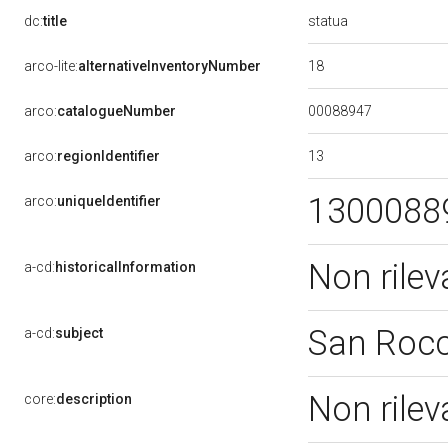
statua
dc:
title
18
arco-lite:
alternativeInventoryNumber
00088947
arco:
catalogueNumber
13
arco:
regionIdentifier
1300088
arco:
uniqueIdentifier
Non rile
a-cd:
historicalInformation
San Roc
a-cd:
subject
Non rile
core:
description