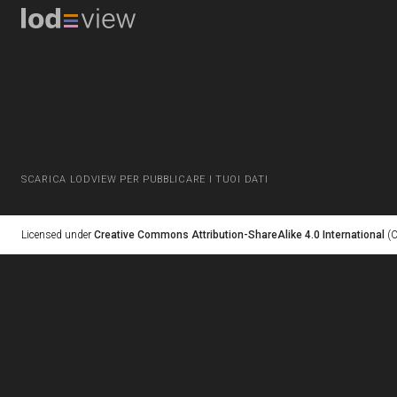
SCARICA LODVIEW PER PUBBLICARE I TUOI DATI
Licensed under
Creative Commons Attribution-ShareAlike 4.0 International
(C