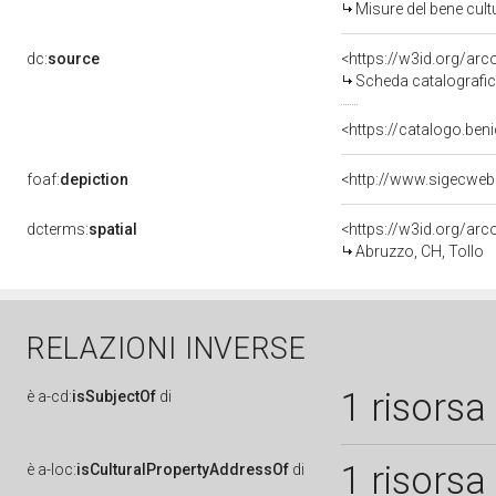
Misure del bene cul
dc:
source
<https://w3id.org/a
Scheda catalografi
<https://catalogo.beni
foaf:
depiction
<http://www.sigecweb
dcterms:
spatial
<https://w3id.org/a
Abruzzo, CH, Tollo
RELAZIONI INVERSE
1 risorsa
è
a-cd:
isSubjectOf
di
1 risorsa
è
a-loc:
isCulturalPropertyAddressOf
di