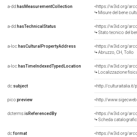
a-dd:
hasMeasurementCollection
<https://w3id.org/ar
Misure del bene cul
a-dd:
hasTechnicalStatus
<https://w3id.org/ar
Stato tecnico del b
a-loc:
hasCulturalPropertyAddress
<https://w3id.org/a
Abruzzo, CH, Tollo
a-loc:
hasTimeIndexedTypedLocation
<https://w3id.org/ar
Localizzazione fisic
dc:
subject
<http://culturaitalia.
pico:
preview
<http://www.sigecweb
dcterms:
isReferencedBy
<https://w3id.org/a
Scheda catalografi
dc:
format
<https://w3id.org/ar