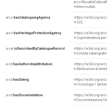
arco:MovableCultural
Bene mobile
arco:
hasCataloguingAgency
<https://w3id.org/a
S22
arco:
hasHeritageProtectionAgency
<https://w3id.org/a
Soprintendenza per i
a-cat:
isDescribedByCatalogueRecord
<https://w3id.org/a
Scheda catalografi
a-cd:
hasAuthorshipAttribution
<https://w3id.org/arc
Attribuzione di ambi
a-cd:
hasDating
<https://w3id.org/ar
Cronologia 1 del b
a-cd:
hasDocumentation
Documentazione foto