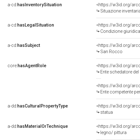
a-cd:
hasInventorySituation
<https://w3id.org/ar
Situazione inventar
a-cd:
hasLegalSituation
Condizione giuridica
a-cd:
hasSubject
<https://w3id.org/a
San Rocco
core:
hasAgentRole
<https://w3id.org/ar
Ente schedatore del bene
<https://w3id.org/ar
Ente competente per tutel
a-dd:
hasCulturalPropertyType
<https://w3id.org/a
statua
a-dd:
hasMaterialOrTechnique
<https://w3id.org/arc
legno/ pittura