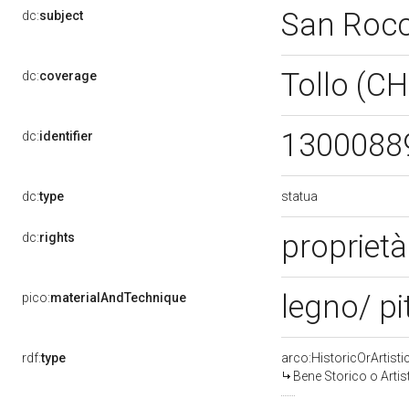
San Roc
dc:
subject
Tollo (C
dc:
coverage
1300088
dc:
identifier
statua
dc:
type
proprietà
dc:
rights
legno/ pi
pico:
materialAndTechnique
rdf:
type
arco:HistoricOrArtisti
Bene Storico o Artis