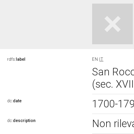
rdfs:
label
EN
IT
San Rocc
(sec. XVII
1700-17
dc:
date
Non rile
dc:
description