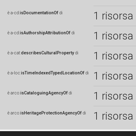
1 risorsa
è
a-cd:
isDocumentationOf
di
1 risorsa
è
a-cd:
isAuthorshipAttributionOf
di
1 risorsa
è
a-cat:
describesCulturalProperty
di
1 risorsa
è
a-loc:
isTimeIndexedTypedLocationOf
di
1 risorsa
è
arco:
isCataloguingAgencyOf
di
1 risorsa
è
arco:
isHeritageProtectionAgencyOf
di