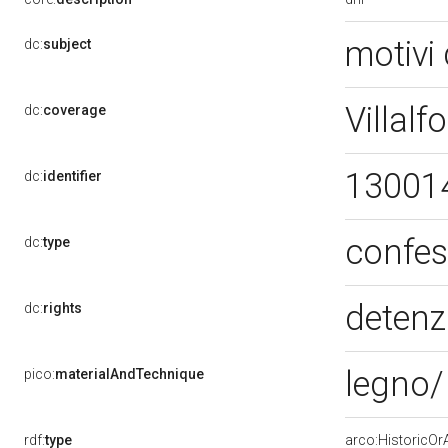
motivi 
dc:
subject
Villal
dc:
coverage
13001
dc:
identifier
confes
dc:
type
detenz
dc:
rights
legno/
pico:
materialAndTechnique
rdf:
type
arco:HistoricOrA