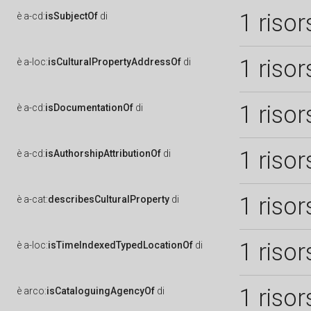
1 risor
è
a-cd:
isSubjectOf
di
1 risor
è
a-loc:
isCulturalPropertyAddressOf
di
1 risor
è
a-cd:
isDocumentationOf
di
1 risor
è
a-cd:
isAuthorshipAttributionOf
di
1 risor
è
a-cat:
describesCulturalProperty
di
1 risor
è
a-loc:
isTimeIndexedTypedLocationOf
di
1 risor
è
arco:
isCataloguingAgencyOf
di