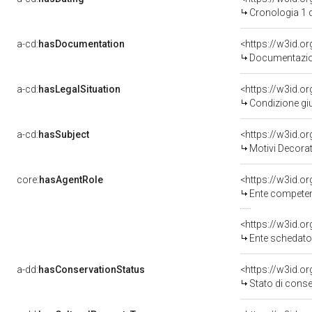
Cronologia 1 
a-cd:
hasDocumentation
Documentazion
a-cd:
hasLegalSituation
Condizione giu
a-cd:
hasSubject
<https://w3id.
Motivi Decorat
core:
hasAgentRole
<https://w3id.o
Ente competente per
<https://w3id.
Ente schedatore de
a-dd:
hasConservationStatus
<https://w3id.o
Stato di cons