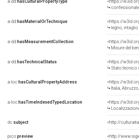
a-dd:
hasCulturalPropertyType
<https://w3id.
confessional
a-dd:
hasMaterialOrTechnique
<https://w3id.o
legno, intaglio
a-dd:
hasMeasurementCollection
<https://w3id.
Misure del be
a-dd:
hasTechnicalStatus
<https://w3id.o
Stato tecnico
a-loc:
hasCulturalPropertyAddress
<https://w3id.
Italia, Abruzzo
a-loc:
hasTimeIndexedTypedLocation
<https://w3id.
Localizzazione
dc:
subject
<http://culturai
pico:
preview
<http://www.sig