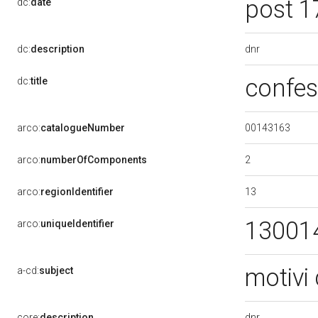
post 1
dc:
date
dnr
dc:
description
confes
dc:
title
00143163
arco:
catalogueNumber
2
arco:
numberOfComponents
13
arco:
regionIdentifier
13001
arco:
uniqueIdentifier
motivi 
a-cd:
subject
dnr
core:
description