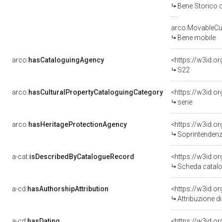
Bene Storico o
arco:MovableCul
Bene mobile
arco:
hasCataloguingAgency
<https://w3id.
S22
arco:
hasCulturalPropertyCataloguingCategory
<https://w3id.o
serie
arco:
hasHeritageProtectionAgency
<https://w3id.
Soprintendenza
a-cat:
isDescribedByCatalogueRecord
<https://w3id.
Scheda catalo
a-cd:
hasAuthorshipAttribution
Attribuzione d
a-cd:
hasDating
<https://w3id.