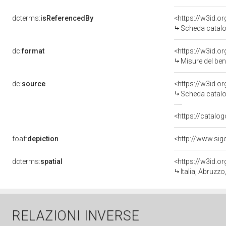
dcterms:
isReferencedBy
<https://w3id.
Scheda catalo
dc:
format
<https://w3id.
Misure del be
dc:
source
<https://w3id.
Scheda catalo
<https://catalog
foaf:
depiction
<http://www.sig
dcterms:
spatial
<https://w3id.
Italia, Abruzzo
RELAZIONI INVERSE