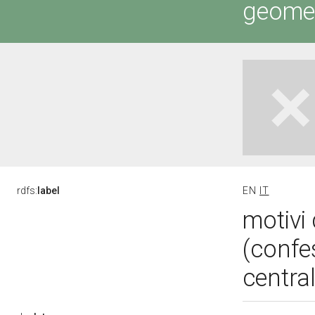
geometr
rdfs:
label
EN
IT
motivi 
(confes
central