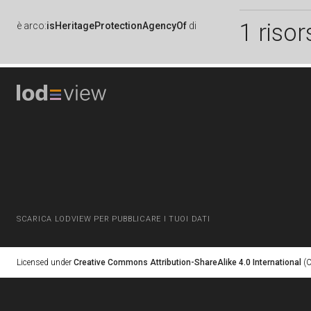
1 risor
è
arco:
isHeritageProtectionAgencyOf
di
SCARICA LODVIEW PER PUBBLICARE I TUOI DATI
Licensed under
Creative Commons Attribution-ShareAlike 4.0 International
(C