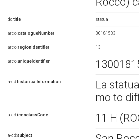
Rocco) c
statua
dc:
title
00181533
arco:
catalogueNumber
13
arco:
regionIdentifier
1300181
arco:
uniqueIdentifier
La statua
a-cd:
historicalInformation
molto dif
11 H (R
a-cd:
iconclassCode
San Roc
a-cd:
subject