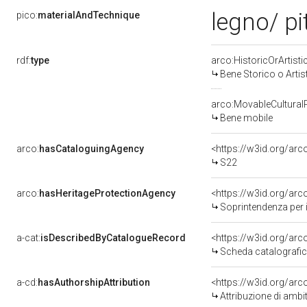
legno/ pi
pico:
materialAndTechnique
rdf:
type
arco:HistoricOrArtisti
Bene Storico o Artis
arco:MovableCultural
Bene mobile
arco:
hasCataloguingAgency
<https://w3id.org/a
S22
arco:
hasHeritageProtectionAgency
<https://w3id.org/a
Soprintendenza per i
a-cat:
isDescribedByCatalogueRecord
<https://w3id.org/a
Scheda catalografi
a-cd:
hasAuthorshipAttribution
<https://w3id.org/arc
Attribuzione di ambi