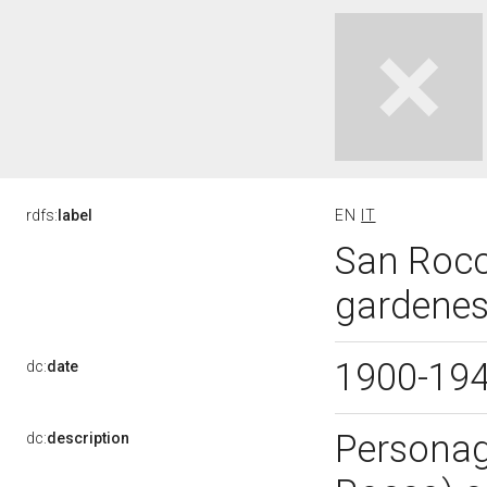
rdfs:
label
EN
IT
San Rocc
gardenes
1900-19
dc:
date
Personagg
dc:
description