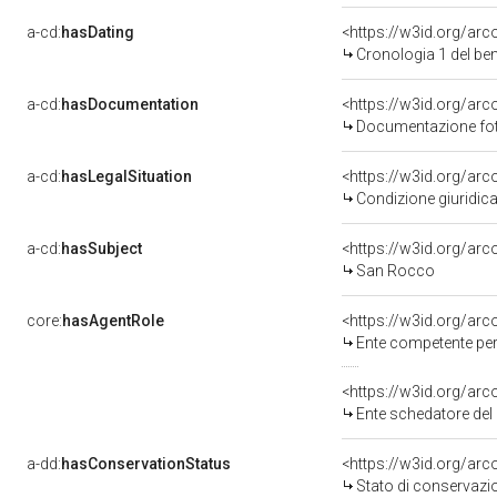
a-cd:
hasDating
<https://w3id.org/ar
Cronologia 1 del b
a-cd:
hasDocumentation
Documentazione foto
a-cd:
hasLegalSituation
Condizione giuridica
a-cd:
hasSubject
<https://w3id.org/a
San Rocco
core:
hasAgentRole
<https://w3id.org/ar
Ente competente per tutel
<https://w3id.org/ar
Ente schedatore del bene
a-dd:
hasConservationStatus
<https://w3id.org/ar
Stato di conservazi