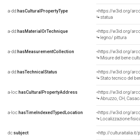
a-dd:
hasCulturalPropertyType
<https://w3id.org/a
statua
a-dd:
hasMaterialOrTechnique
<https://w3id.org/arc
legno/ pittura
a-dd:
hasMeasurementCollection
<https://w3id.org/ar
Misure del bene cul
a-dd:
hasTechnicalStatus
<https://w3id.org/ar
Stato tecnico del b
a-loc:
hasCulturalPropertyAddress
<https://w3id.org/a
Abruzzo, CH, Casaca
a-loc:
hasTimeIndexedTypedLocation
<https://w3id.org/ar
Localizzazione fisic
dc:
subject
<http://culturaitalia.