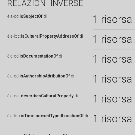
RELAZIONI INVERSE
1 risorsa
è
a-cd:
isSubjectOf
di
1 risorsa
è
a-loc:
isCulturalPropertyAddressOf
di
1 risorsa
è
a-cd:
isDocumentationOf
di
1 risorsa
è
a-cd:
isAuthorshipAttributionOf
di
1 risorsa
è
a-cat:
describesCulturalProperty
di
1 risorsa
è
a-loc:
isTimeIndexedTypedLocationOf
di