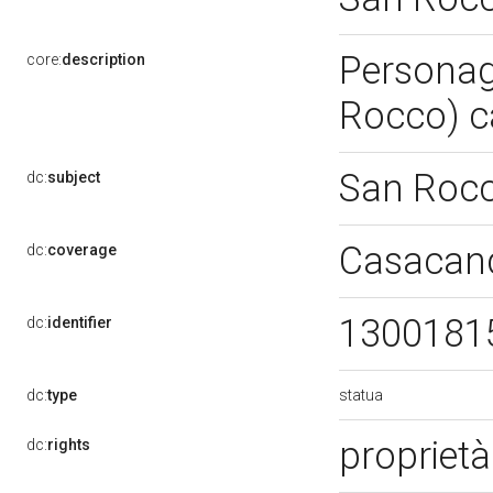
Personagg
core:
description
Rocco) c
San Roc
dc:
subject
Casacand
dc:
coverage
1300181
dc:
identifier
statua
dc:
type
proprietà
dc:
rights