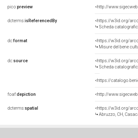
pico:
preview
<http://www.sigecweb
dcterms:
isReferencedBy
<https://w3id.org/a
Scheda catalografi
dc:
format
<https://w3id.org/ar
Misure del bene cul
dc:
source
<https://w3id.org/a
Scheda catalografi
<https://catalogo.beni
foaf:
depiction
<http://www.sigecweb
dcterms:
spatial
<https://w3id.org/a
Abruzzo, CH, Casaca