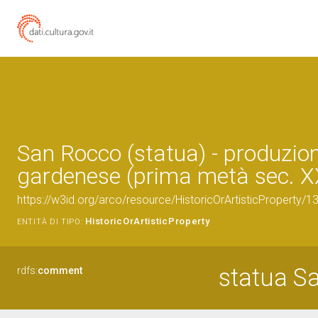
San Rocco (statua) - produzio
gardenese (prima metà sec. X
https://w3id.org/arco/resource/HistoricOrArtisticProperty/
HistoricOrArtisticProperty
ENTITÀ DI TIPO:
statua S
rdfs:
comment