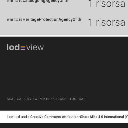
1 risorsa
è
arco:
isCataloguingAgencyOf
di
1 risorsa
è
arco:
isHeritageProtectionAgencyOf
di
SCARICA LODVIEW PER PUBBLICARE I TUOI DATI
Licensed under
Creative Commons Attribution-ShareAlike 4.0 International
(C