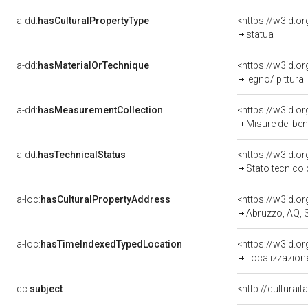
a-dd:
hasCulturalPropertyType
<https://w3id.
statua
a-dd:
hasMaterialOrTechnique
<https://w3id.o
legno/ pittura
a-dd:
hasMeasurementCollection
<https://w3id.
Misure del be
a-dd:
hasTechnicalStatus
<https://w3id.o
Stato tecnico
a-loc:
hasCulturalPropertyAddress
<https://w3id.
Abruzzo, AQ, 
a-loc:
hasTimeIndexedTypedLocation
<https://w3id.
Localizzazione
dc:
subject
<http://culturai