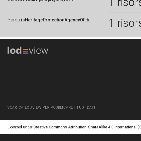
1 risor
1 risor
è
arco:
isHeritageProtectionAgencyOf
di
SCARICA LODVIEW PER PUBBLICARE I TUOI DATI
Licensed under
Creative Commons Attribution-ShareAlike 4.0 International
(C