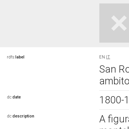
rdfs:
label
EN
IT
San Ro
ambito
1800-
dc:
date
A figu
dc:
description