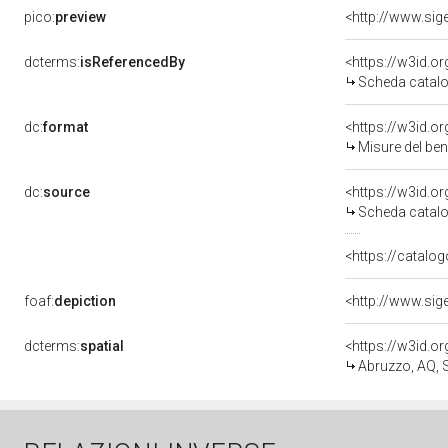
pico:
preview
<http://www.sig
dcterms:
isReferencedBy
<https://w3id.
Scheda catalo
dc:
format
<https://w3id.
Misure del be
dc:
source
<https://w3id.
Scheda catalo
<https://catalog
foaf:
depiction
<http://www.sig
dcterms:
spatial
<https://w3id.
Abruzzo, AQ, 