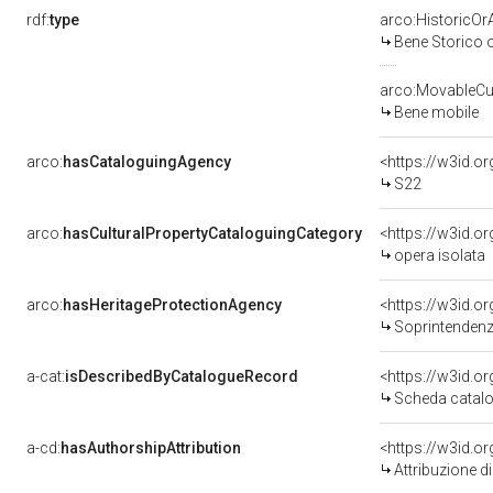
rdf:
type
arco:HistoricOrA
Bene Storico o
arco:MovableCul
Bene mobile
arco:
hasCataloguingAgency
<https://w3id.
S22
arco:
hasCulturalPropertyCataloguingCategory
<https://w3id.o
opera isolata
arco:
hasHeritageProtectionAgency
<https://w3id.
Soprintendenza
a-cat:
isDescribedByCatalogueRecord
<https://w3id.
Scheda catalo
a-cd:
hasAuthorshipAttribution
Attribuzione d