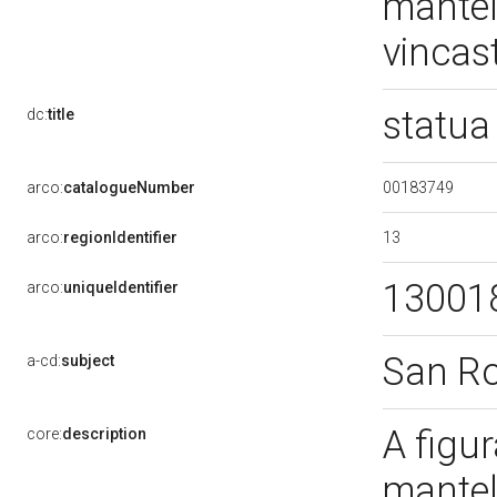
mantell
vincast
statua
dc:
title
00183749
arco:
catalogueNumber
13
arco:
regionIdentifier
13001
arco:
uniqueIdentifier
San R
a-cd:
subject
A figu
core:
description
mantell