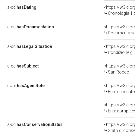
a-cd:
hasDating
<https://w3id.
Cronologia 1 
a-cd:
hasDocumentation
Documentazion
a-cd:
hasLegalSituation
Condizione giu
a-cd:
hasSubject
<https://w3id.
San Rocco
core:
hasAgentRole
<https://w3id.
Ente schedatore de
<https://w3id.o
Ente competente per
a-dd:
hasConservationStatus
<https://w3id.o
Stato di cons