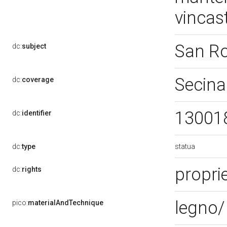
vincast
San R
dc:
subject
Secina
dc:
coverage
13001
dc:
identifier
statua
dc:
type
proprie
dc:
rights
legno/
pico:
materialAndTechnique