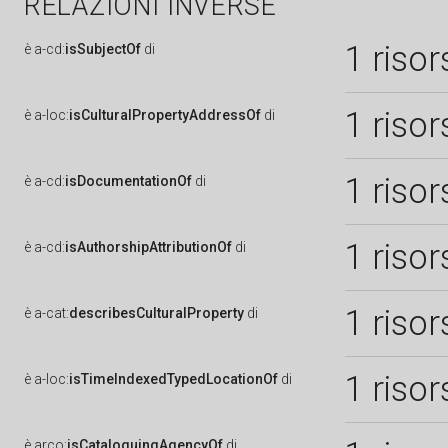
RELAZIONI INVERSE
1 risor
è
a-cd:
isSubjectOf
di
1 risor
è
a-loc:
isCulturalPropertyAddressOf
di
1 risor
è
a-cd:
isDocumentationOf
di
1 risor
è
a-cd:
isAuthorshipAttributionOf
di
1 risor
è
a-cat:
describesCulturalProperty
di
1 risor
è
a-loc:
isTimeIndexedTypedLocationOf
di
è
arco:
isCataloguingAgencyOf
di