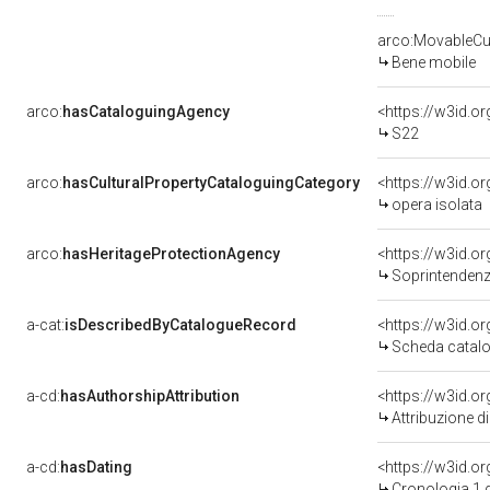
arco:MovableCul
Bene mobile
arco:
hasCataloguingAgency
<https://w3id.
S22
arco:
hasCulturalPropertyCataloguingCategory
<https://w3id.o
opera isolata
arco:
hasHeritageProtectionAgency
<https://w3id.
Soprintendenza
a-cat:
isDescribedByCatalogueRecord
<https://w3id.
Scheda catalo
a-cd:
hasAuthorshipAttribution
<https://w3id.o
Attribuzione d
a-cd:
hasDating
<https://w3id.
Cronologia 1 