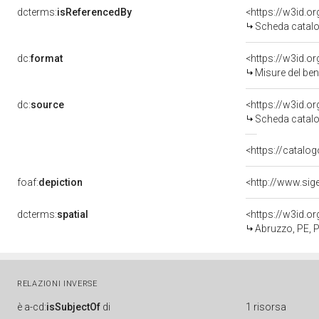
dcterms:
isReferencedBy
<https://w3id.
Scheda catalo
dc:
format
<https://w3id.
Misure del be
dc:
source
<https://w3id.
Scheda catalo
<https://catalog
foaf:
depiction
<http://www.sig
dcterms:
spatial
<https://w3id.
Abruzzo, PE, 
RELAZIONI INVERSE
è
a-cd:
isSubjectOf
di
1 risorsa