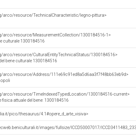
rg/arco/resource/TechnicalCharacteristic/legno-pittura>
org/arco/resource/MeasurementCollection/1300184516-1>
ne culturale 1300184516
rg/arco/resource/CulturalEntityTechnicalStatus/1300184516>
 del bene culturale 1300184516
org/arco/resource/Address/111e69c91ed8a5d6aa3f7f48bb63eb9d>
Popoli
org/arco/resource/TimeIndexedTypedLocation/1300184516-current>
 fisica attuale del bene: 1300184516
talia.it/pico/thesaurus/4.1#opere_d_arte_visiva>
ecweb.beniculturali.it/images/fullsize/ICCD50007017/ICCD3411483_23