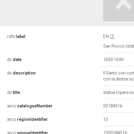
rdfs:
label
EN
IT
San Rocco (statu
dc:
date
1600-1699
dc:
description
Il Santo con cor
con la destra sos
dc:
title
statua (opera is
00184516
arco:
catalogueNumber
13
arco:
regionIdentifier
arco:
uniqueIdentifier
1300184516