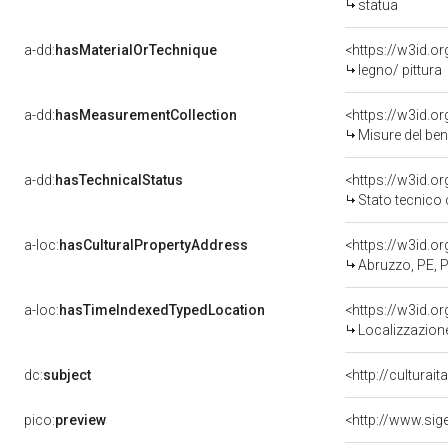
statua
a-dd:
hasMaterialOrTechnique
<https://w3id.o
legno/ pittura
a-dd:
hasMeasurementCollection
<https://w3id.
Misure del be
a-dd:
hasTechnicalStatus
<https://w3id.o
Stato tecnico
a-loc:
hasCulturalPropertyAddress
<https://w3id.
Abruzzo, PE, 
a-loc:
hasTimeIndexedTypedLocation
<https://w3id.
Localizzazione
dc:
subject
<http://culturai
pico:
preview
<http://www.sig