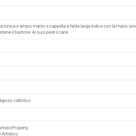
ta tunica e ampio manto e cappella a falda larga indica con la mano sini
tiene il bastone. Ai suoi piedi il cane
eligioso cattolico
rtisticProperty
 Artistico