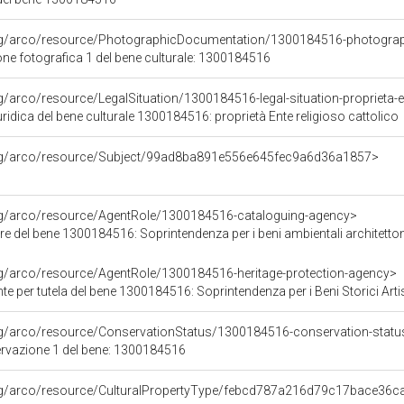
org/arco/resource/PhotographicDocumentation/1300184516-photogra
e fotografica 1 del bene culturale: 1300184516
g/arco/resource/LegalSituation/1300184516-legal-situation-proprieta-en
ridica del bene culturale 1300184516: proprietà Ente religioso cattolico
org/arco/resource/Subject/99ad8ba891e556e645fec9a6d36a1857>
org/arco/resource/AgentRole/1300184516-cataloguing-agency>
e del bene 1300184516: Soprintendenza per i beni ambientali architettonici
rg/arco/resource/AgentRole/1300184516-heritage-protection-agency>
e per tutela del bene 1300184516: Soprintendenza per i Beni Storici Arti
rg/arco/resource/ConservationStatus/1300184516-conservation-statu
ervazione 1 del bene: 1300184516
org/arco/resource/CulturalPropertyType/febcd787a216d79c17bace36