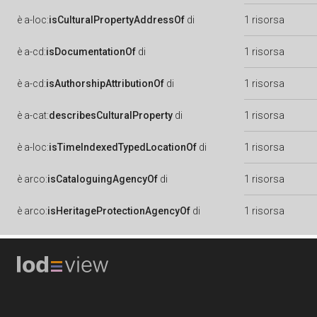
è
a-loc:
isCulturalPropertyAddressOf
di
1 risorsa
è
a-cd:
isDocumentationOf
di
1 risorsa
è
a-cd:
isAuthorshipAttributionOf
di
1 risorsa
è
a-cat:
describesCulturalProperty
di
1 risorsa
è
a-loc:
isTimeIndexedTypedLocationOf
di
1 risorsa
è
arco:
isCataloguingAgencyOf
di
1 risorsa
è
arco:
isHeritageProtectionAgencyOf
di
1 risorsa