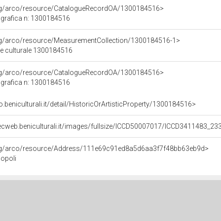
org/arco/resource/CatalogueRecordOA/1300184516>
grafica n: 1300184516
org/arco/resource/MeasurementCollection/1300184516-1>
ne culturale 1300184516
org/arco/resource/CatalogueRecordOA/1300184516>
grafica n: 1300184516
o.beniculturali.it/detail/HistoricOrArtisticProperty/1300184516>
ecweb.beniculturali.it/images/fullsize/ICCD50007017/ICCD3411483_23
org/arco/resource/Address/111e69c91ed8a5d6aa3f7f48bb63eb9d>
Popoli