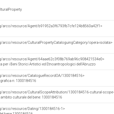
turalProperty
org/arco/resource/Agent/b91952a3f6793fb7cfe124b8560a42f1>
rg/arco/resource/CulturalPropertyCataloguingCategory/opera-isolata>
org/arco/resource/Agent/64aae62c3f08b769ab96c908421534e0>
 per i Beni Storici Artistici ed Etnoantropologici dell'Abruzzo
org/arco/resource/CatalogueRecordOA/1300184516>
grafica n: 1300184516
rg/arco/resource/CulturalScopeAttribution/1300184516-cultural-scope-a
i ambito culturale del bene: 1300184516
org/arco/resource/Dating/1300184516-1>
del bene 1300184516