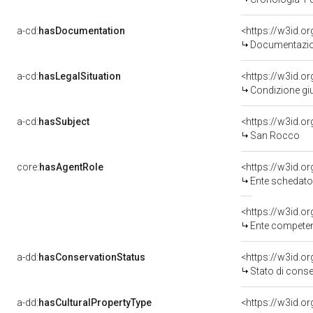
a-cd:
hasDocumentation
<https://w3id.
Documentazion
a-cd:
hasLegalSituation
<https://w3id.or
Condizione giu
a-cd:
hasSubject
<https://w3id.
San Rocco
core:
hasAgentRole
<https://w3id.
Ente schedator
<https://w3id.o
Ente competent
a-dd:
hasConservationStatus
<https://w3id.o
Stato di cons
a-dd:
hasCulturalPropertyType
<https://w3id.