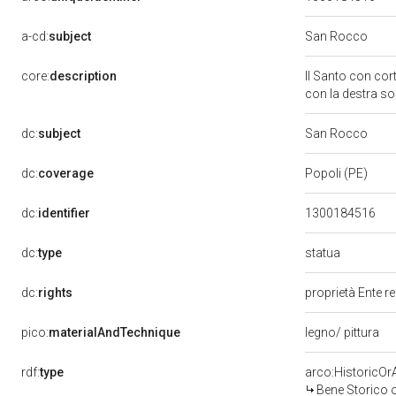
a-cd:
subject
San Rocco
core:
description
Il Santo con cor
con la destra sos
dc:
subject
San Rocco
dc:
coverage
Popoli (PE)
dc:
identifier
1300184516
statua
dc:
type
dc:
rights
proprietà Ente r
pico:
materialAndTechnique
legno/ pittura
rdf:
type
arco:HistoricOrA
Bene Storico o