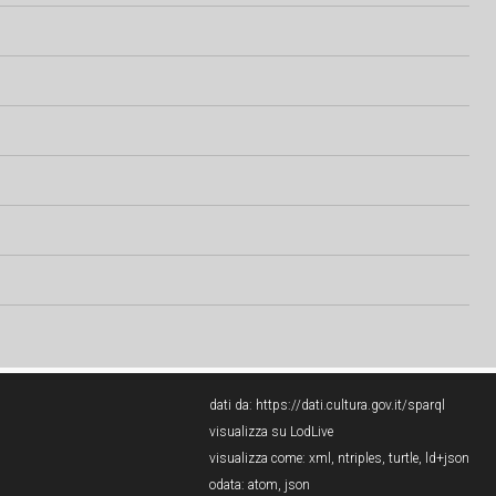
dati da:
https://dati.cultura.gov.it/sparql
visualizza su LodLive
visualizza come:
xml
,
ntriples
,
turtle
,
ld+json
odata:
atom
,
json