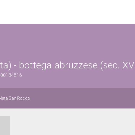
ta) - bottega abruzzese (sec. XVI
1300184516
solata San Rocco