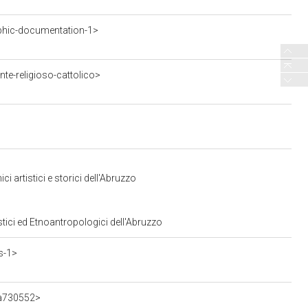
phic-documentation-1>
te-religioso-cattolico>
 artistici e storici dell'Abruzzo
stici ed Etnoantropologici dell'Abruzzo
s-1>
ca730552>