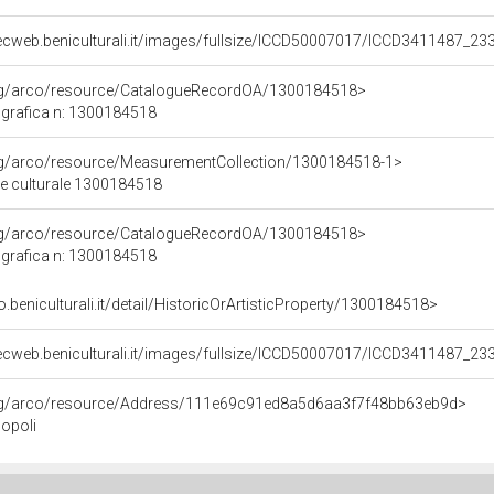
ecweb.beniculturali.it/images/fullsize/ICCD50007017/ICCD3411487_23
org/arco/resource/CatalogueRecordOA/1300184518>
grafica n: 1300184518
org/arco/resource/MeasurementCollection/1300184518-1>
ne culturale 1300184518
org/arco/resource/CatalogueRecordOA/1300184518>
grafica n: 1300184518
o.beniculturali.it/detail/HistoricOrArtisticProperty/1300184518>
ecweb.beniculturali.it/images/fullsize/ICCD50007017/ICCD3411487_23
org/arco/resource/Address/111e69c91ed8a5d6aa3f7f48bb63eb9d>
Popoli