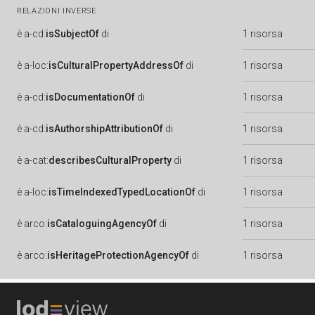
RELAZIONI INVERSE
è
a-cd:
isSubjectOf
di
1 risorsa
è
a-loc:
isCulturalPropertyAddressOf
di
1 risorsa
è
a-cd:
isDocumentationOf
di
1 risorsa
è
a-cd:
isAuthorshipAttributionOf
di
1 risorsa
è
a-cat:
describesCulturalProperty
di
1 risorsa
è
a-loc:
isTimeIndexedTypedLocationOf
di
1 risorsa
è
arco:
isCataloguingAgencyOf
di
1 risorsa
è
arco:
isHeritageProtectionAgencyOf
di
1 risorsa