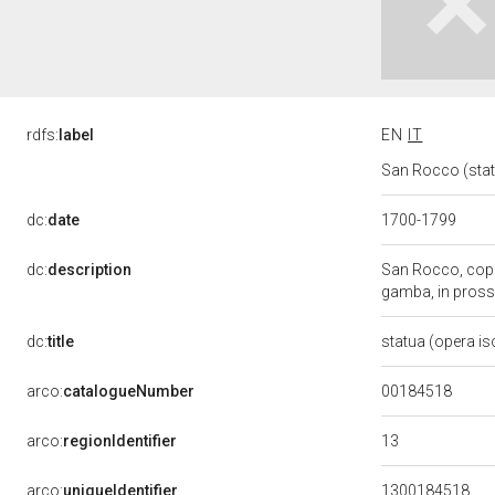
rdfs:
label
EN
IT
San Rocco (statu
dc:
date
1700-1799
dc:
description
San Rocco, coper
gamba, in prossi
dc:
title
statua (opera is
00184518
arco:
catalogueNumber
13
arco:
regionIdentifier
arco:
uniqueIdentifier
1300184518