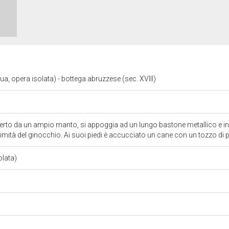
a, opera isolata) - bottega abruzzese (sec. XVIII)
to da un ampio manto, si appoggia ad un lungo bastone metallico e indi
mità del ginocchio. Ai suoi piedi è accucciato un cane con un tozzo di pa
olata)