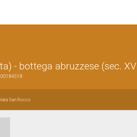
ta) - bottega abruzzese (sec. XVI
1300184518
solata San Rocco