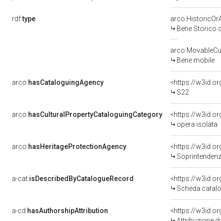
rdf:
type
arco:HistoricOrA
Bene Storico o
arco:MovableCul
Bene mobile
arco:
hasCataloguingAgency
<https://w3id.
S22
arco:
hasCulturalPropertyCataloguingCategory
<https://w3id.o
opera isolata
arco:
hasHeritageProtectionAgency
<https://w3id.
Soprintendenza
a-cat:
isDescribedByCatalogueRecord
<https://w3id.
Scheda catalo
a-cd:
hasAuthorshipAttribution
<https://w3id.o
Attribuzione d