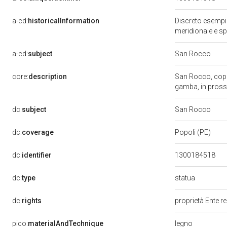
a-cd:
historicalInformation
Discreto esempio
meridionale e s
a-cd:
subject
San Rocco
core:
description
San Rocco, coper
gamba, in prossi
dc:
subject
San Rocco
dc:
coverage
Popoli (PE)
dc:
identifier
1300184518
statua
dc:
type
dc:
rights
proprietà Ente r
legno
pico:
materialAndTechnique