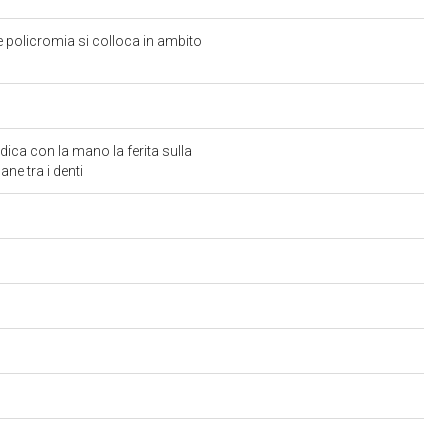
e policromia si colloca in ambito
ca con la mano la ferita sulla
ne tra i denti