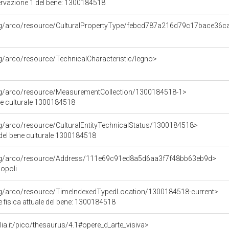
ervazione 1 del bene: 1300184518
org/arco/resource/CulturalPropertyType/febcd787a216d79c17bace36
rg/arco/resource/TechnicalCharacteristic/legno>
org/arco/resource/MeasurementCollection/1300184518-1>
ne culturale 1300184518
rg/arco/resource/CulturalEntityTechnicalStatus/1300184518>
 del bene culturale 1300184518
org/arco/resource/Address/111e69c91ed8a5d6aa3f7f48bb63eb9d>
Popoli
org/arco/resource/TimeIndexedTypedLocation/1300184518-current>
 fisica attuale del bene: 1300184518
talia.it/pico/thesaurus/4.1#opere_d_arte_visiva>