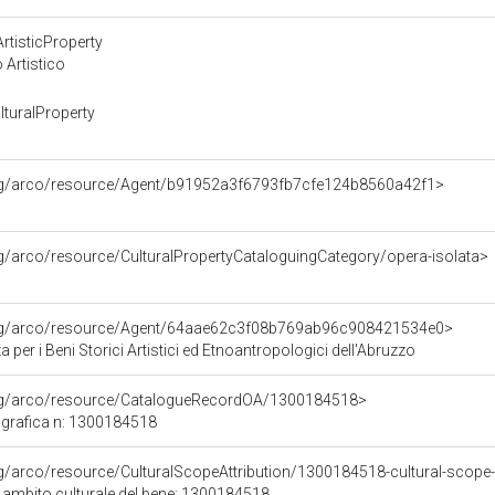
rtisticProperty
 Artistico
turalProperty
org/arco/resource/Agent/b91952a3f6793fb7cfe124b8560a42f1>
rg/arco/resource/CulturalPropertyCataloguingCategory/opera-isolata>
org/arco/resource/Agent/64aae62c3f08b769ab96c908421534e0>
 per i Beni Storici Artistici ed Etnoantropologici dell'Abruzzo
org/arco/resource/CatalogueRecordOA/1300184518>
grafica n: 1300184518
rg/arco/resource/CulturalScopeAttribution/1300184518-cultural-scope-a
i ambito culturale del bene: 1300184518