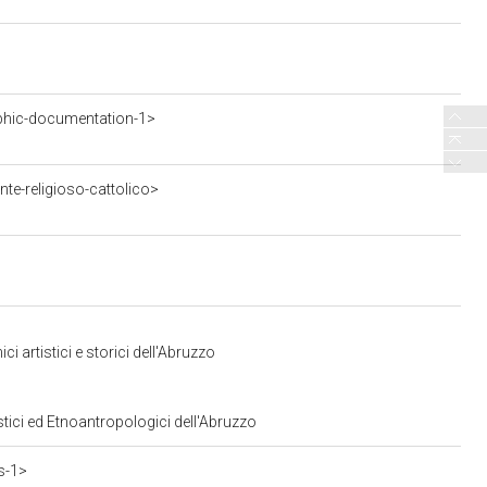
phic-documentation-1>
te-religioso-cattolico>
 artistici e storici dell'Abruzzo
stici ed Etnoantropologici dell'Abruzzo
s-1>