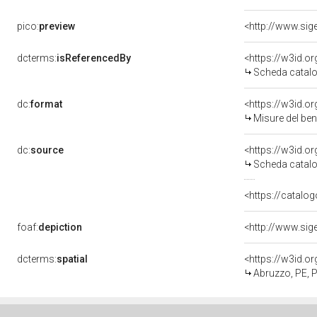
pico:
preview
<http://www.sig
dcterms:
isReferencedBy
<https://w3id.
Scheda catalo
dc:
format
<https://w3id.
Misure del be
dc:
source
<https://w3id.
Scheda catalo
<https://catalog
foaf:
depiction
<http://www.sig
dcterms:
spatial
<https://w3id.
Abruzzo, PE, 