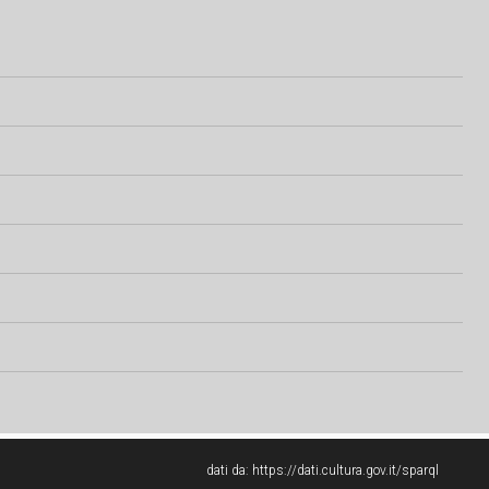
dati da:
https://dati.cultura.gov.it/sparql