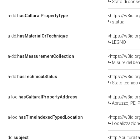
Stato di cons
a-dd:
hasCulturalPropertyType
<https://w3id.
statua
a-dd:
hasMaterialOrTechnique
<https://w3id.o
LEGNO
a-dd:
hasMeasurementCollection
<https://w3id.
Misure del be
a-dd:
hasTechnicalStatus
<https://w3id.o
Stato tecnico
a-loc:
hasCulturalPropertyAddress
<https://w3id.
Abruzzo, PE, 
a-loc:
hasTimeIndexedTypedLocation
<https://w3id.
Localizzazione
dc:
subject
<http://culturai