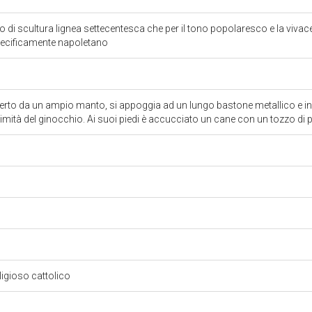
 di scultura lignea settecentesca che per il tono popolaresco e la vivac
pecificamente napoletano
to da un ampio manto, si appoggia ad un lungo bastone metallico e indi
mità del ginocchio. Ai suoi piedi è accucciato un cane con un tozzo di pa
eligioso cattolico