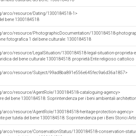
org/arco/resource/Dating/1300184518-1>
del bene 1300184518
org/arco/resource/PhotographicDocumentation/1300184518-photogra
e fotografica 1 del bene culturale: 1300184518
g/arco/resource/LegalSituation/1300184518-legal-situation-proprieta-en
ridica del bene culturale 1300184518: proprietà Ente religioso cattolico
org/arco/resource/Subject/99ad8ba891e556e645fec9a6d36a1857>
org/arco/resource/AgentRole/1300184518-cataloguing-agency>
e del bene 1300184518: Soprintendenza per i beni ambientali architettonici
rg/arco/resource/AgentRole/1300184518-heritage-protection-agency>
e per tutela del bene 1300184518: Soprintendenza per i Beni Storici Arti
rg/arco/resource/ConservationStatus/1300184518-conservation-statu