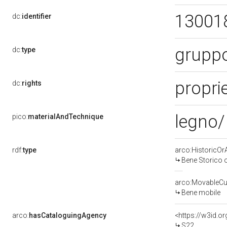
13001
dc:
identifier
gruppo
dc:
type
proprie
dc:
rights
legno/
pico:
materialAndTechnique
rdf:
type
arco:HistoricOrA
Bene Storico o
arco:MovableCul
Bene mobile
arco:
hasCataloguingAgency
<https://w3id.
S22