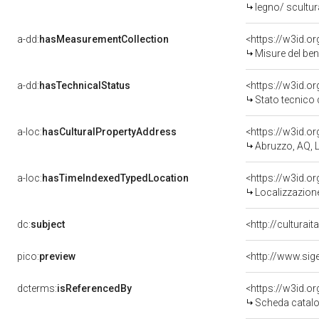
legno/ scultur
a-dd:
hasMeasurementCollection
<https://w3id.
Misure del be
a-dd:
hasTechnicalStatus
<https://w3id.o
Stato tecnico
a-loc:
hasCulturalPropertyAddress
<https://w3id.
Abruzzo, AQ, L
a-loc:
hasTimeIndexedTypedLocation
<https://w3id.
Localizzazione
dc:
subject
<http://culturai
pico:
preview
<http://www.sig
dcterms:
isReferencedBy
<https://w3id.
Scheda catalo