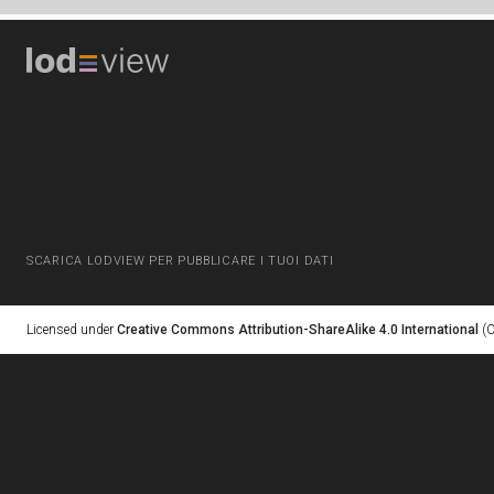
SCARICA LODVIEW PER PUBBLICARE I TUOI DATI
Licensed under
Creative Commons Attribution-ShareAlike 4.0 International
(C