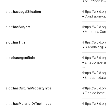
Situazione inv
a-cd:
hasLegalSituation
Condizione giu
a-cd:
hasSubject
<https://w3id.
Madonna Con 
a-cd:
hasTitle
<https://w3id.o
S. Maria degli 
core:
hasAgentRole
<https://w3id.o
Ente competente per
<https://w3id.
Ente schedatore de
a-dd:
hasCulturalPropertyType
Tipo del bene:
a-dd:
hasMaterialOrTechnique
<https://w3id.o