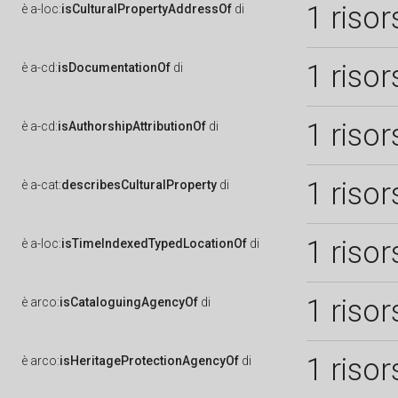
1 risor
è
a-loc:
isCulturalPropertyAddressOf
di
1 risor
è
a-cd:
isDocumentationOf
di
1 risor
è
a-cd:
isAuthorshipAttributionOf
di
1 risor
è
a-cat:
describesCulturalProperty
di
1 risor
è
a-loc:
isTimeIndexedTypedLocationOf
di
1 risor
è
arco:
isCataloguingAgencyOf
di
1 risor
è
arco:
isHeritageProtectionAgencyOf
di