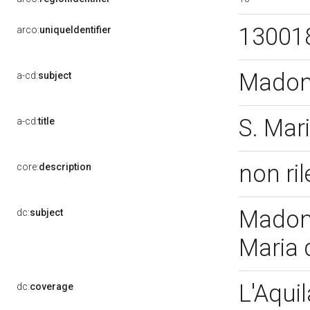
13001
arco:
uniqueIdentifier
Madon
a-cd:
subject
S. Mar
a-cd:
title
non ri
core:
description
Madonn
dc:
subject
Maria 
L'Aqui
dc:
coverage