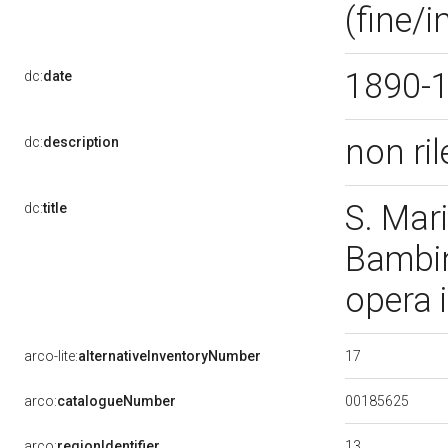
(fine/i
1890-
dc:
date
non ri
dc:
description
S. Mar
dc:
title
Bambin
opera 
17
arco-lite:
alternativeInventoryNumber
00185625
arco:
catalogueNumber
13
arco:
regionIdentifier