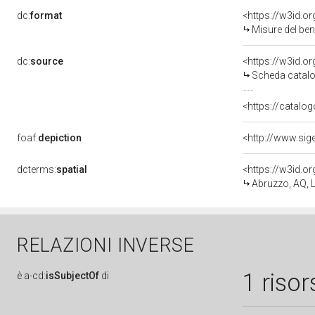
dc:
format
<https://w3id.
Misure del be
dc:
source
<https://w3id.
Scheda catalo
<https://catalog
foaf:
depiction
<http://www.sig
dcterms:
spatial
<https://w3id.
Abruzzo, AQ, L
RELAZIONI INVERSE
1 risor
è
a-cd:
isSubjectOf
di