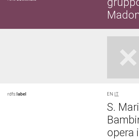
gruppo
Madon
rdfs:
label
EN
IT
S. Mar
Bambin
opera i