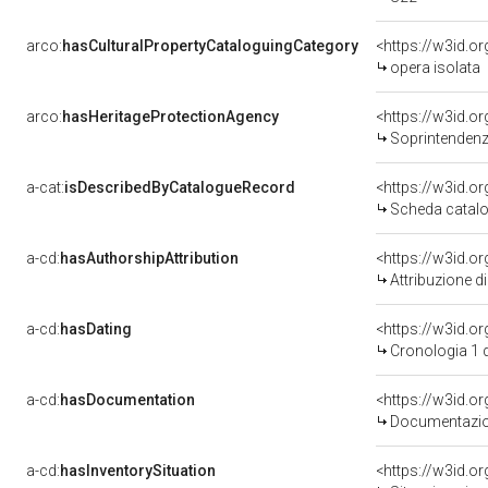
arco:
hasCulturalPropertyCataloguingCategory
<https://w3id.o
opera isolata
arco:
hasHeritageProtectionAgency
<https://w3id.
Soprintendenza
a-cat:
isDescribedByCatalogueRecord
<https://w3id.
Scheda catalo
a-cd:
hasAuthorshipAttribution
Attribuzione d
a-cd:
hasDating
<https://w3id.
Cronologia 1 
a-cd:
hasDocumentation
Documentazion
a-cd:
hasInventorySituation
<https://w3id.o