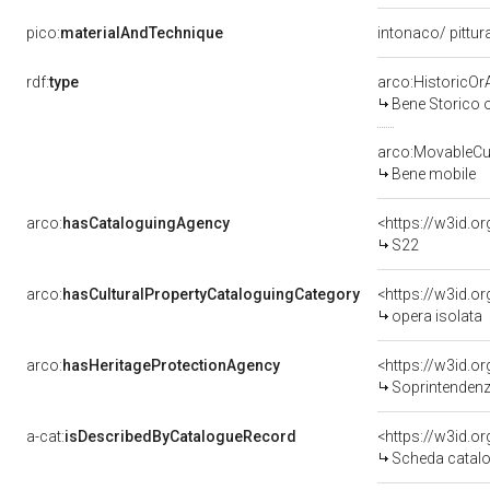
pico:
materialAndTechnique
intonaco/ pittu
rdf:
type
arco:HistoricOrA
Bene Storico o
arco:MovableCul
Bene mobile
arco:
hasCataloguingAgency
<https://w3id.
S22
arco:
hasCulturalPropertyCataloguingCategory
<https://w3id.o
opera isolata
arco:
hasHeritageProtectionAgency
<https://w3id.
Soprintendenza
a-cat:
isDescribedByCatalogueRecord
<https://w3id.
Scheda catalo