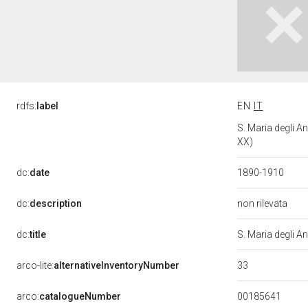
rdfs:
label
EN
IT
S. Maria degli An
XX)
dc:
date
1890-1910
dc:
description
non rilevata
dc:
title
S. Maria degli A
33
arco-lite:
alternativeInventoryNumber
00185641
arco:
catalogueNumber