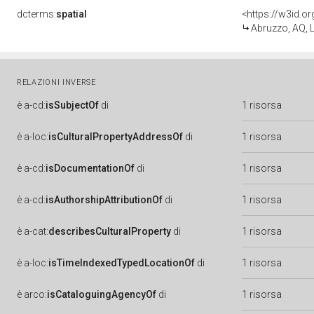
dcterms:
spatial
<https://w3id.
Abruzzo, AQ, L
RELAZIONI INVERSE
è
a-cd:
isSubjectOf
di
1 risorsa
è
a-loc:
isCulturalPropertyAddressOf
di
1 risorsa
è
a-cd:
isDocumentationOf
di
1 risorsa
è
a-cd:
isAuthorshipAttributionOf
di
1 risorsa
è
a-cat:
describesCulturalProperty
di
1 risorsa
è
a-loc:
isTimeIndexedTypedLocationOf
di
1 risorsa
è
arco:
isCataloguingAgencyOf
di
1 risorsa