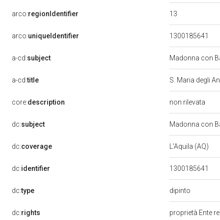
13
arco:
regionIdentifier
arco:
uniqueIdentifier
1300185641
a-cd:
subject
Madonna con Ba
a-cd:
title
S. Maria degli An
core:
description
non rilevata
dc:
subject
Madonna con Bam
dc:
coverage
L'Aquila (AQ)
dc:
identifier
1300185641
dipinto
dc:
type
dc:
rights
proprietà Ente r