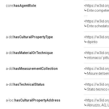
core:
hasAgentRole
<https://w3id.o
Ente competent
<https://w3id.
Ente schedator
a-dd:
hasCulturalPropertyType
<https://w3id.
dipinto
a-dd:
hasMaterialOrTechnique
<https://w3id.o
intonaco/ pitt
a-dd:
hasMeasurementCollection
<https://w3id.
Misure del be
a-dd:
hasTechnicalStatus
<https://w3id.o
Stato tecnico
a-loc:
hasCulturalPropertyAddress
<https://w3id.
Abruzzo, AQ, L