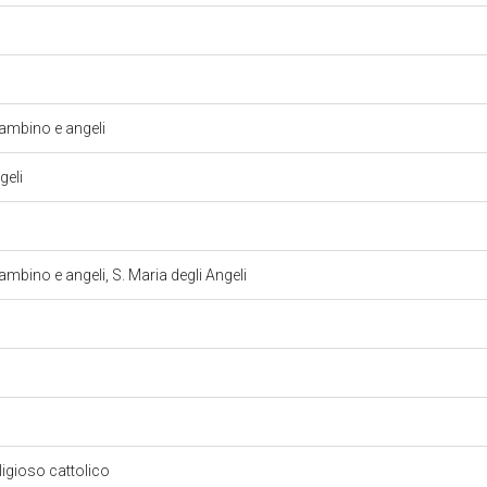
mbino e angeli
geli
bino e angeli, S. Maria degli Angeli
eligioso cattolico