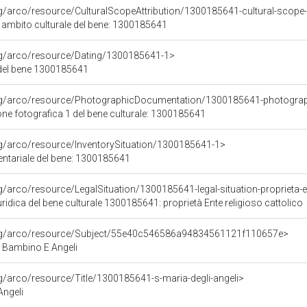
rg/arco/resource/CulturalScopeAttribution/1300185641-cultural-scope-a
i ambito culturale del bene: 1300185641
org/arco/resource/Dating/1300185641-1>
del bene 1300185641
org/arco/resource/PhotographicDocumentation/1300185641-photogra
e fotografica 1 del bene culturale: 1300185641
rg/arco/resource/InventorySituation/1300185641-1>
entariale del bene: 1300185641
g/arco/resource/LegalSituation/1300185641-legal-situation-proprieta-en
ridica del bene culturale 1300185641: proprietà Ente religioso cattolico
org/arco/resource/Subject/55e40c546586a94834561121f110657e>
Bambino E Angeli
rg/arco/resource/Title/1300185641-s-maria-degli-angeli>
Angeli