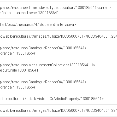
org/arco/resource/TimeIndexedTypedLocation/1300185641-current>
 fisica attuale del bene: 1300185641
talia.it/pico/thesaurus/4.1#opere_d_arte_visiva>
ecweb.beniculturali.it/images/fullsize/ICCD50007017/ICCD3404561_23
org/arco/resource/CatalogueRecordOA/1300185641>
grafica n: 1300185641
org/arco/resource/MeasurementCollection/1300185641-1>
ne culturale 1300185641
org/arco/resource/CatalogueRecordOA/1300185641>
grafica n: 1300185641
o.beniculturali.it/detail/HistoricOrArtisticProperty/1300185641>
ecweb.beniculturali.it/images/fullsize/ICCD50007017/ICCD3404561_23