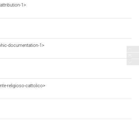
ttribution-1>
phic-documentation-1>
te-religioso-cattolico>