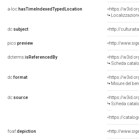
a-loc:
hasTimeIndexedTypedLocation
<https://w3id.
Localizzazione
dc:
subject
<http://culturai
pico:
preview
<http://www.sig
dcterms:
isReferencedBy
<https://w3id.
Scheda catalo
dc:
format
<https://w3id.
Misure del be
dc:
source
<https://w3id.
Scheda catalo
<https://catalog
foaf:
depiction
<http://www.sig