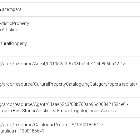
ra a tempera
rtisticProperty
 Artistico
turalProperty
org/arco/resource/Agent/b91952a3f6793fb7cfe124b8560a42f1>
rg/arco/resource/CulturalPropertyCataloguingCategory/opera-isolata>
org/arco/resource/Agent/64aae62c3f08b769ab96c908421534e0>
 per i Beni Storici Artistici ed Etnoantropologici dell'Abruzzo
org/arco/resource/CatalogueRecordOA/1300185641>
grafica n: 1300185641