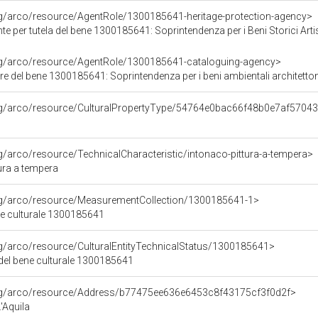
rg/arco/resource/AgentRole/1300185641-heritage-protection-agency>
e per tutela del bene 1300185641: Soprintendenza per i Beni Storici Arti
org/arco/resource/AgentRole/1300185641-cataloguing-agency>
e del bene 1300185641: Soprintendenza per i beni ambientali architettonici
org/arco/resource/CulturalPropertyType/54764e0bac66f48b0e7af5704
rg/arco/resource/TechnicalCharacteristic/intonaco-pittura-a-tempera>
ura a tempera
org/arco/resource/MeasurementCollection/1300185641-1>
ne culturale 1300185641
rg/arco/resource/CulturalEntityTechnicalStatus/1300185641>
 del bene culturale 1300185641
org/arco/resource/Address/b77475ee636e6453c8f43175cf3f0d2f>
'Aquila