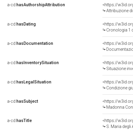
a-cd:
hasAuthorshipAttribution
<https://w3id.o
Attribuzione d
a-cd:
hasDating
<https://w3id.
Cronologia 1 
a-cd:
hasDocumentation
<https://w3id.
Documentazion
a-cd:
hasInventorySituation
<https://w3id.o
Situazione inv
a-cd:
hasLegalSituation
<https://w3id.or
Condizione giu
a-cd:
hasSubject
<https://w3id.
Madonna Con 
a-cd:
hasTitle
<https://w3id.o
S. Maria degli 