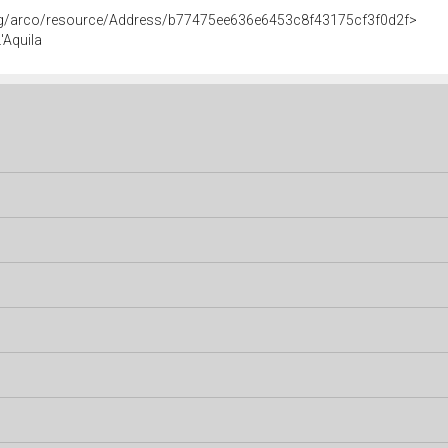
org/arco/resource/Address/b77475ee636e6453c8f43175cf3f0d2f>
'Aquila