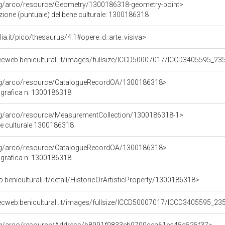
org/arco/resource/Geometry/1300186318-geometry-point>
zione (puntuale) del bene culturale: 1300186318
talia.it/pico/thesaurus/4.1#opere_d_arte_visiva>
ecweb.beniculturali.it/images/fullsize/ICCD50007017/ICCD3405595_23
org/arco/resource/CatalogueRecordOA/1300186318>
grafica n: 1300186318
org/arco/resource/MeasurementCollection/1300186318-1>
ne culturale 1300186318
org/arco/resource/CatalogueRecordOA/1300186318>
grafica n: 1300186318
o.beniculturali.it/detail/HistoricOrArtisticProperty/1300186318>
ecweb.beniculturali.it/images/fullsize/ICCD50007017/ICCD3405595_23