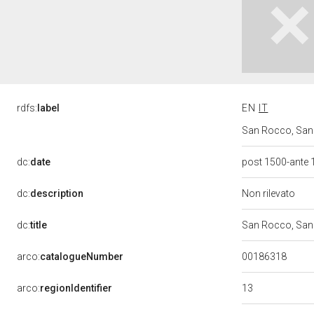
rdfs:
label
EN
IT
San Rocco, San R
dc:
date
post 1500-ante
dc:
description
Non rilevato
dc:
title
San Rocco, San 
00186318
arco:
catalogueNumber
13
arco:
regionIdentifier