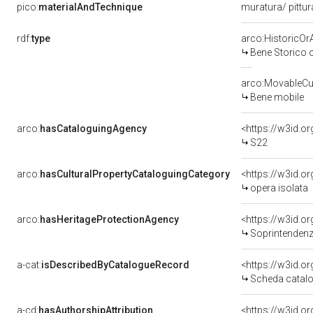
pico:
materialAndTechnique
muratura/ pittu
rdf:
type
arco:HistoricOrA
Bene Storico o
arco:MovableCul
Bene mobile
arco:
hasCataloguingAgency
<https://w3id.
S22
arco:
hasCulturalPropertyCataloguingCategory
<https://w3id.o
opera isolata
arco:
hasHeritageProtectionAgency
<https://w3id.
Soprintendenza
a-cat:
isDescribedByCatalogueRecord
<https://w3id.
Scheda catalo
a-cd:
hasAuthorshipAttribution
<https://w3id.o