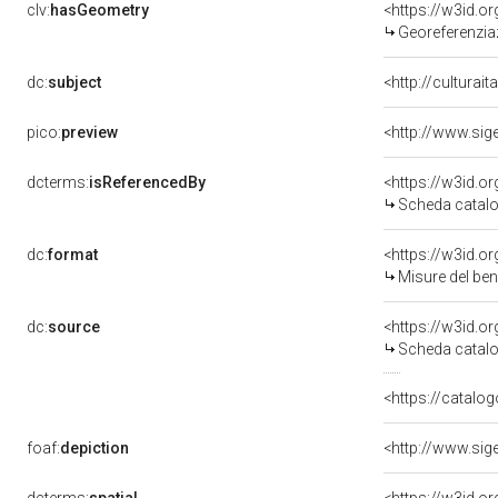
clv:
hasGeometry
<https://w3id.
Georeferenzia
dc:
subject
<http://culturai
pico:
preview
<http://www.sig
dcterms:
isReferencedBy
<https://w3id.
Scheda catalo
dc:
format
<https://w3id.
Misure del be
dc:
source
<https://w3id.
Scheda catalo
<https://catalog
foaf:
depiction
<http://www.sig