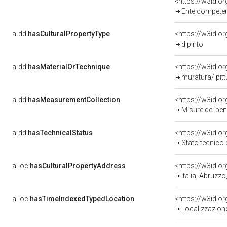
<https://w3id.o
Ente competent
a-dd:
hasCulturalPropertyType
<https://w3id.
dipinto
a-dd:
hasMaterialOrTechnique
<https://w3id.o
muratura/ pitt
a-dd:
hasMeasurementCollection
<https://w3id.
Misure del be
a-dd:
hasTechnicalStatus
<https://w3id.o
Stato tecnico
a-loc:
hasCulturalPropertyAddress
<https://w3id.
Italia, Abruzz
a-loc:
hasTimeIndexedTypedLocation
<https://w3id.
Localizzazione