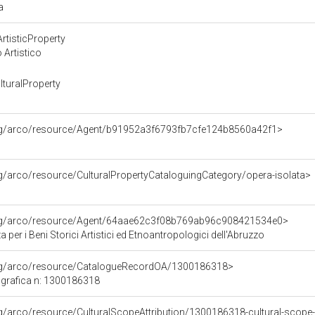
ra
rtisticProperty
 Artistico
turalProperty
org/arco/resource/Agent/b91952a3f6793fb7cfe124b8560a42f1>
rg/arco/resource/CulturalPropertyCataloguingCategory/opera-isolata>
org/arco/resource/Agent/64aae62c3f08b769ab96c908421534e0>
 per i Beni Storici Artistici ed Etnoantropologici dell'Abruzzo
org/arco/resource/CatalogueRecordOA/1300186318>
grafica n: 1300186318
rg/arco/resource/CulturalScopeAttribution/1300186318-cultural-scope-a