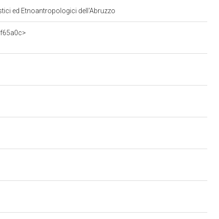
stici ed Etnoantropologici dell'Abruzzo
3f65a0c>