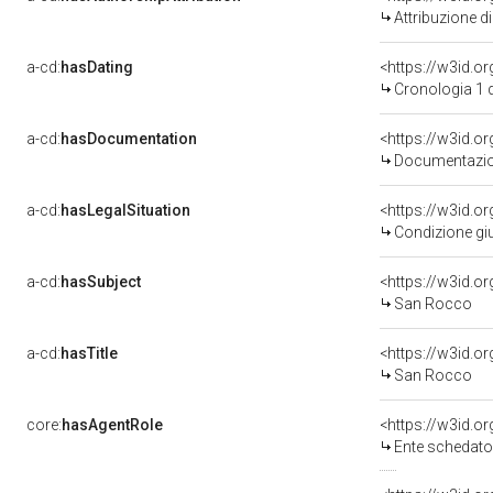
Attribuzione d
a-cd:
hasDating
<https://w3id.
Cronologia 1 
a-cd:
hasDocumentation
<https://w3id.
Documentazion
a-cd:
hasLegalSituation
<https://w3id.or
Condizione giu
a-cd:
hasSubject
<https://w3id.
San Rocco
a-cd:
hasTitle
<https://w3id.o
San Rocco
core:
hasAgentRole
<https://w3id.
Ente schedator