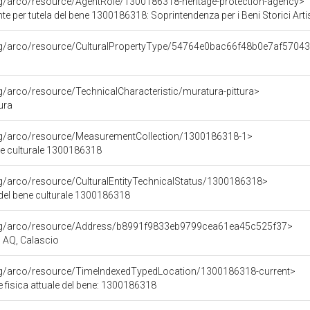
rg/arco/resource/AgentRole/1300186318-heritage-protection-agency>
e per tutela del bene 1300186318: Soprintendenza per i Beni Storici Arti
org/arco/resource/CulturalPropertyType/54764e0bac66f48b0e7af5704
rg/arco/resource/TechnicalCharacteristic/muratura-pittura>
ura
org/arco/resource/MeasurementCollection/1300186318-1>
ne culturale 1300186318
rg/arco/resource/CulturalEntityTechnicalStatus/1300186318>
 del bene culturale 1300186318
org/arco/resource/Address/b8991f9833eb9799cea61ea45c525f37>
o, AQ, Calascio
org/arco/resource/TimeIndexedTypedLocation/1300186318-current>
 fisica attuale del bene: 1300186318