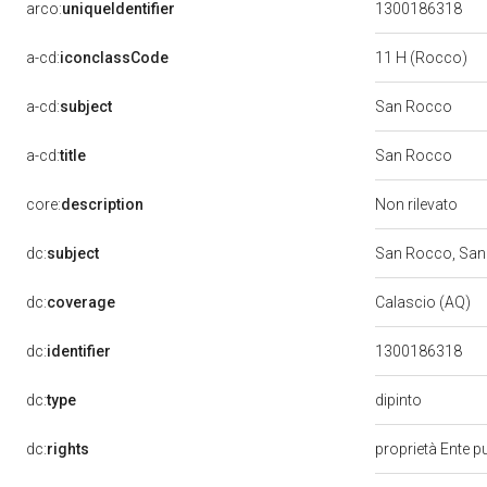
arco:
uniqueIdentifier
1300186318
a-cd:
iconclassCode
11 H (Rocco)
a-cd:
subject
San Rocco
a-cd:
title
San Rocco
core:
description
Non rilevato
dc:
subject
San Rocco, Sa
dc:
coverage
Calascio (AQ)
dc:
identifier
1300186318
dipinto
dc:
type
dc:
rights
proprietà Ente pu