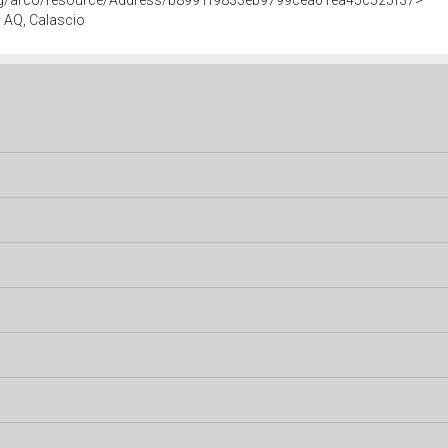
org/arco/resource/Address/b8991f9833eb9799cea61ea45c525f37>
o, AQ, Calascio