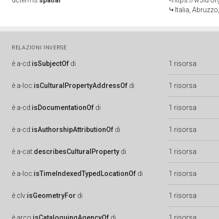
dcterms:
spatial
<https://w3id.
Italia, Abruzz
RELAZIONI INVERSE
è
a-cd:
isSubjectOf
di
1 risorsa
è
a-loc:
isCulturalPropertyAddressOf
di
1 risorsa
è
a-cd:
isDocumentationOf
di
1 risorsa
è
a-cd:
isAuthorshipAttributionOf
di
1 risorsa
è
a-cat:
describesCulturalProperty
di
1 risorsa
è
a-loc:
isTimeIndexedTypedLocationOf
di
1 risorsa
è
clv:
isGeometryFor
di
1 risorsa
è
arco:
isCataloguingAgencyOf
di
1 risorsa