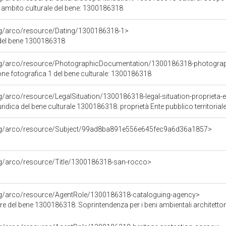
i ambito culturale del bene: 1300186318
org/arco/resource/Dating/1300186318-1>
del bene 1300186318
org/arco/resource/PhotographicDocumentation/1300186318-photogra
e fotografica 1 del bene culturale: 1300186318
g/arco/resource/LegalSituation/1300186318-legal-situation-proprieta-en
ridica del bene culturale 1300186318: proprietà Ente pubblico territorial
org/arco/resource/Subject/99ad8ba891e556e645fec9a6d36a1857>
rg/arco/resource/Title/1300186318-san-rocco>
org/arco/resource/AgentRole/1300186318-cataloguing-agency>
e del bene 1300186318: Soprintendenza per i beni ambientali architettonici