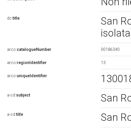
Non ri
San Ro
dc:
title
isolat
00186340
arco:
catalogueNumber
13
arco:
regionIdentifier
13001
arco:
uniqueIdentifier
San R
a-cd:
subject
San R
a-cd:
title