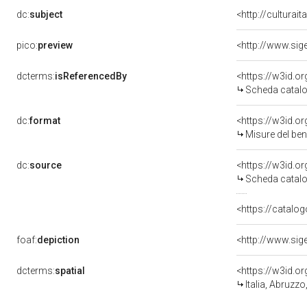
dc:
subject
<http://culturai
pico:
preview
<http://www.sig
dcterms:
isReferencedBy
<https://w3id.
Scheda catalo
dc:
format
<https://w3id.
Misure del be
dc:
source
<https://w3id.
Scheda catalo
<https://catalog
foaf:
depiction
<http://www.sig
dcterms:
spatial
<https://w3id.
Italia, Abruzz