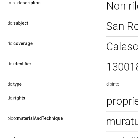
Non ri
core:
description
San R
dc:
subject
Calasc
dc:
coverage
13001
dc:
identifier
dipinto
dc:
type
proprie
dc:
rights
muratu
pico:
materialAndTechnique