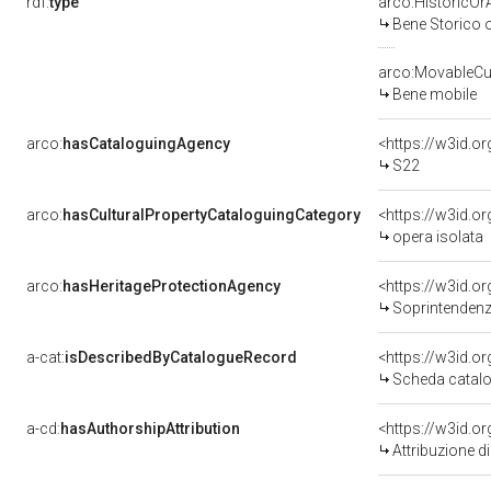
rdf:
type
arco:HistoricOrA
Bene Storico o
arco:MovableCul
Bene mobile
arco:
hasCataloguingAgency
<https://w3id.
S22
arco:
hasCulturalPropertyCataloguingCategory
<https://w3id.o
opera isolata
arco:
hasHeritageProtectionAgency
<https://w3id.
Soprintendenza
a-cat:
isDescribedByCatalogueRecord
<https://w3id.
Scheda catalo
a-cd:
hasAuthorshipAttribution
Attribuzione d