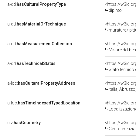
a-dd:
hasCulturalPropertyType
<https://w3id.
dipinto
a-dd:
hasMaterialOrTechnique
<https://w3id.o
muratura/ pitt
a-dd:
hasMeasurementCollection
<https://w3id.
Misure del be
a-dd:
hasTechnicalStatus
<https://w3id.o
Stato tecnico
a-loc:
hasCulturalPropertyAddress
<https://w3id.
Italia, Abruzz
a-loc:
hasTimeIndexedTypedLocation
<https://w3id.
Localizzazione
clv:
hasGeometry
<https://w3id.
Georeferenzia