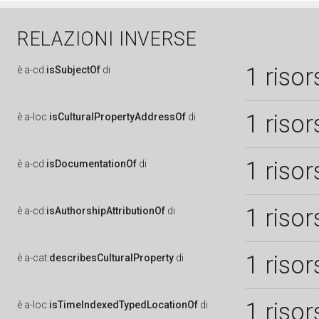
RELAZIONI INVERSE
1 risor
è
a-cd:
isSubjectOf
di
1 risor
è
a-loc:
isCulturalPropertyAddressOf
di
1 risor
è
a-cd:
isDocumentationOf
di
1 risor
è
a-cd:
isAuthorshipAttributionOf
di
1 risor
è
a-cat:
describesCulturalProperty
di
1 risor
è
a-loc:
isTimeIndexedTypedLocationOf
di