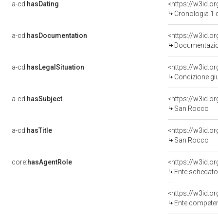
a-cd:
hasDating
<https://w3id.
Cronologia 1 
a-cd:
hasDocumentation
Documentazion
a-cd:
hasLegalSituation
Condizione giu
a-cd:
hasSubject
<https://w3id.
San Rocco
a-cd:
hasTitle
<https://w3id.o
San Rocco
core:
hasAgentRole
<https://w3id.
Ente schedatore de
<https://w3id.o
Ente competente per