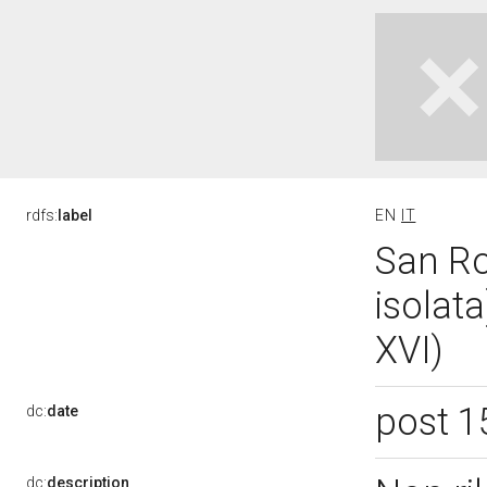
rdfs:
label
EN
IT
San Ro
isolata
XVI)
post 1
dc:
date
dc:
description