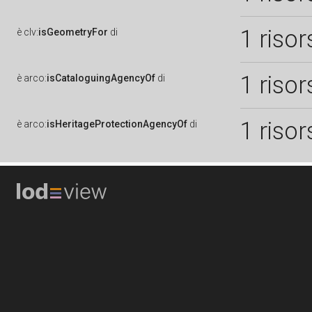
1 risor
è
clv:
isGeometryFor
di
1 risor
è
arco:
isCataloguingAgencyOf
di
1 risor
è
arco:
isHeritageProtectionAgencyOf
di