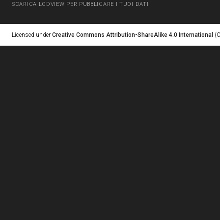
SCARICA LODVIEW PER PUBBLICARE I TUOI DATI
Licensed under
Creative Commons Attribution-ShareAlike 4.0 International
(C