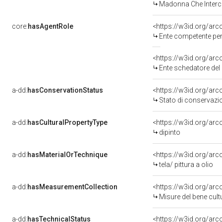
Madonna Che Interce
core:
hasAgentRole
<https://w3id.org/ar
Ente competente per tutel
<https://w3id.org/ar
Ente schedatore del bene
a-dd:
hasConservationStatus
<https://w3id.org/ar
Stato di conservazi
a-dd:
hasCulturalPropertyType
<https://w3id.org/a
dipinto
a-dd:
hasMaterialOrTechnique
<https://w3id.org/arco
tela/ pittura a olio
a-dd:
hasMeasurementCollection
<https://w3id.org/ar
Misure del bene cul
a-dd:
hasTechnicalStatus
<https://w3id.org/ar