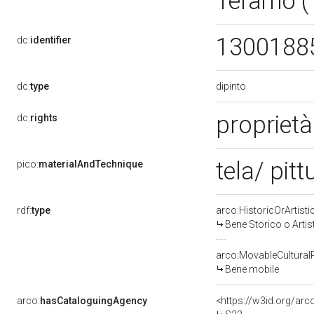
Teramo (
1300188
dc:
identifier
dipinto
dc:
type
proprietà
dc:
rights
tela/ pitt
pico:
materialAndTechnique
rdf:
type
arco:HistoricOrArtisti
Bene Storico o Artis
arco:MovableCultural
Bene mobile
arco:
hasCataloguingAgency
<https://w3id.org/a