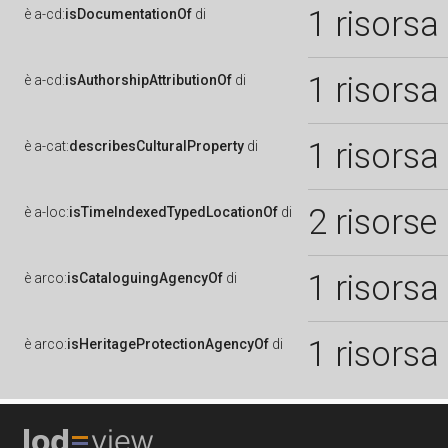
1 risorsa
è
a-cd:
isDocumentationOf
di
1 risorsa
è
a-cd:
isAuthorshipAttributionOf
di
1 risorsa
è
a-cat:
describesCulturalProperty
di
2 risorse
è
a-loc:
isTimeIndexedTypedLocationOf
di
1 risorsa
è
arco:
isCataloguingAgencyOf
di
1 risorsa
è
arco:
isHeritageProtectionAgencyOf
di