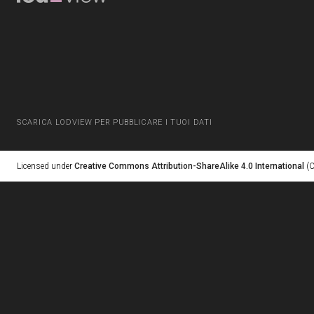
SCARICA LODVIEW PER PUBBLICARE I TUOI DATI
Licensed under
Creative Commons Attribution-ShareAlike 4.0 International
(C