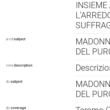
INSIEME
L'ARRED
SUFFRA
MADONNA
a-cd:
subject
DEL PUR
Descrizio
core:
description
MADONNA
dc:
subject
DEL PUR
dc:
coverage