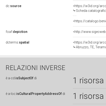
dc:
source
<https://w3id.org/a
Scheda catalografi
<https://catalogo.beni
foaf:
depiction
<http://www.sigecweb
dcterms:
spatial
<https://w3id.org/a
Abruzzo, TE, Teram
RELAZIONI INVERSE
1 risorsa
è
a-cd:
isSubjectOf
di
1 risorsa
è
a-loc:
isCulturalPropertyAddressOf
di