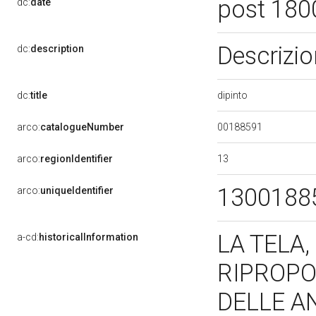
post 180
dc:
date
Descrizio
dc:
description
dipinto
dc:
title
00188591
arco:
catalogueNumber
13
arco:
regionIdentifier
1300188
arco:
uniqueIdentifier
LA TELA,
a-cd:
historicalInformation
RIPROPO
DELLE A