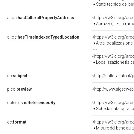
Stato tecnico del b
a-loc:
hasCulturalPropertyAddress
<https://w3id.org/a
Abruzzo, TE, Teram
a-loc:
hasTimeIndexedTypedLocation
<https://w3id.org/ar
Altra localizzazione
<https://w3id.org/ar
Localizzazione fisic
dc:
subject
<http://culturaitalia.
pico:
preview
<http://www.sigecweb
dcterms:
isReferencedBy
<https://w3id.org/a
Scheda catalografi
dc:
format
<https://w3id.org/ar
Misure del bene cul