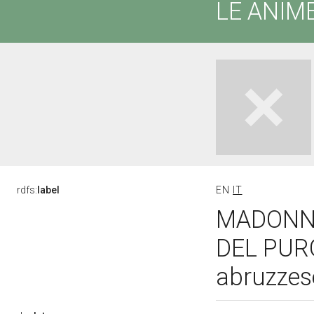
LE ANIM
rdfs:
label
EN
IT
MADONNA
DEL PURG
abruzzes