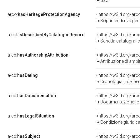
S22
arco:
hasHeritageProtectionAgency
<https://w3id.org/a
Soprintendenza per i
a-cat:
isDescribedByCatalogueRecord
<https://w3id.org/a
Scheda catalografi
a-cd:
hasAuthorshipAttribution
<https://w3id.org/arc
Attribuzione di ambi
a-cd:
hasDating
<https://w3id.org/ar
Cronologia 1 del b
a-cd:
hasDocumentation
Documentazione foto
a-cd:
hasLegalSituation
Condizione giuridica
a-cd:
hasSubject
<https://w3id.org/a