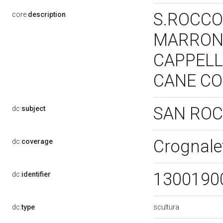
S.ROCCO
core:
description
MARRONE
CAPPELL
CANE CO
SAN RO
dc:
subject
Crognale
dc:
coverage
1300190
dc:
identifier
scultura
dc:
type