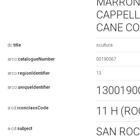
MARRONE
CAPPELL
CANE CO
scultura
dc:
title
00190067
arco:
catalogueNumber
13
arco:
regionIdentifier
1300190
arco:
uniqueIdentifier
11 H (R
a-cd:
iconclassCode
SAN RO
a-cd:
subject