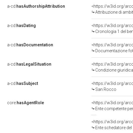
a-cd:
hasAuthorshipAttribution
<https://w3id.org/arc
Attribuzione di ambi
a-cd:
hasDating
<https://w3id.org/ar
Cronologia 1 del b
a-cd:
hasDocumentation
Documentazione foto
a-cd:
hasLegalSituation
Condizione giuridica
a-cd:
hasSubject
<https://w3id.org/a
San Rocco
core:
hasAgentRole
<https://w3id.org/ar
Ente competente per tutel
<https://w3id.org/ar
Ente schedatore del bene