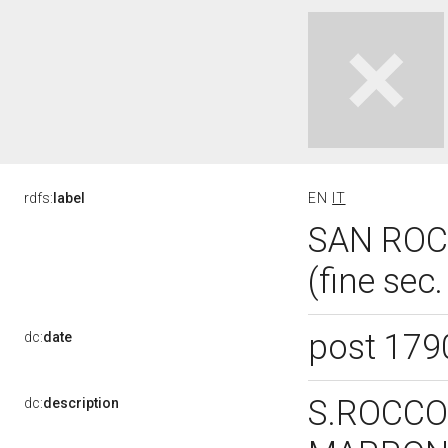
rdfs:
label
EN
IT
SAN ROCC
(fine sec.
post 179
dc:
date
S.ROCCO
dc:
description