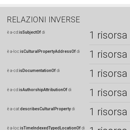
RELAZIONI INVERSE
1 risorsa
è
a-cd:
isSubjectOf
di
1 risorsa
è
a-loc:
isCulturalPropertyAddressOf
di
1 risorsa
è
a-cd:
isDocumentationOf
di
1 risorsa
è
a-cd:
isAuthorshipAttributionOf
di
1 risorsa
è
a-cat:
describesCulturalProperty
di
è
a-loc:
isTimeIndexedTypedLocationOf
di