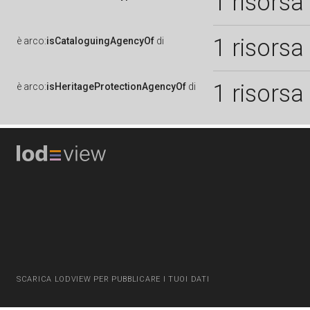
1 risorsa
1 risorsa
è
arco:
isCataloguingAgencyOf
di
1 risorsa
è
arco:
isHeritageProtectionAgencyOf
di
SCARICA LODVIEW PER PUBBLICARE I TUOI DATI