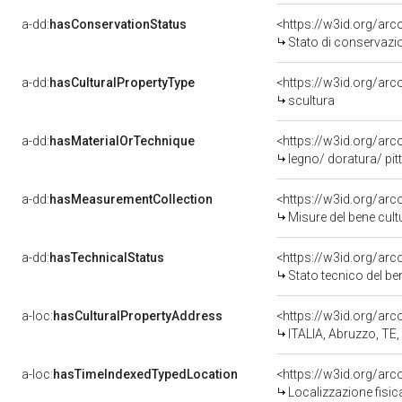
a-dd:
hasConservationStatus
<https://w3id.org/ar
Stato di conservazi
a-dd:
hasCulturalPropertyType
<https://w3id.org/a
scultura
a-dd:
hasMaterialOrTechnique
<https://w3id.org/arc
legno/ doratura/ pit
a-dd:
hasMeasurementCollection
<https://w3id.org/ar
Misure del bene cul
a-dd:
hasTechnicalStatus
<https://w3id.org/ar
Stato tecnico del b
a-loc:
hasCulturalPropertyAddress
<https://w3id.org/a
ITALIA, Abruzzo, TE
a-loc:
hasTimeIndexedTypedLocation
<https://w3id.org/ar
Localizzazione fisic