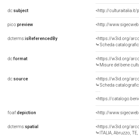
dc:
subject
<http://culturaitalia.
pico:
preview
<http://www.sigecweb
dcterms:
isReferencedBy
<https://w3id.org/a
Scheda catalografi
dc:
format
<https://w3id.org/ar
Misure del bene cul
dc:
source
<https://w3id.org/a
Scheda catalografi
<https://catalogo.beni
foaf:
depiction
<http://www.sigecweb
dcterms:
spatial
<https://w3id.org/a
ITALIA, Abruzzo, TE