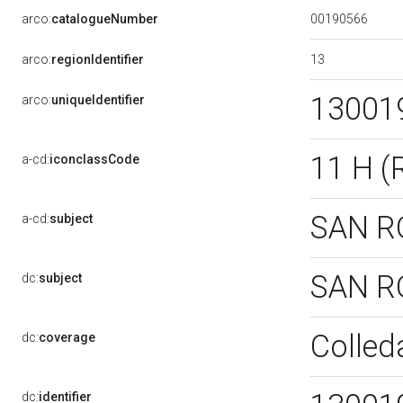
00190566
arco:
catalogueNumber
13
arco:
regionIdentifier
13001
arco:
uniqueIdentifier
11 H 
a-cd:
iconclassCode
SAN 
a-cd:
subject
SAN 
dc:
subject
Colled
dc:
coverage
dc:
identifier