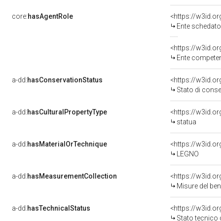
core:
hasAgentRole
<https://w3id.
Ente schedatore de
<https://w3id.o
Ente competente per
a-dd:
hasConservationStatus
<https://w3id.o
Stato di cons
a-dd:
hasCulturalPropertyType
<https://w3id.
statua
a-dd:
hasMaterialOrTechnique
<https://w3id.o
LEGNO
a-dd:
hasMeasurementCollection
<https://w3id.
Misure del be
a-dd:
hasTechnicalStatus
<https://w3id.o
Stato tecnico