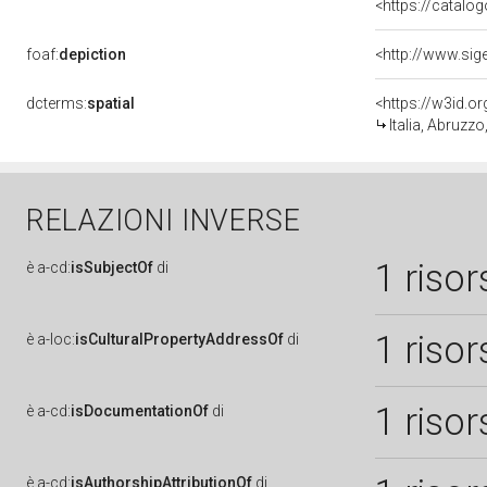
<https://catalog
foaf:
depiction
<http://www.sig
dcterms:
spatial
<https://w3id.
Italia, Abruz
RELAZIONI INVERSE
1 risor
è
a-cd:
isSubjectOf
di
1 risor
è
a-loc:
isCulturalPropertyAddressOf
di
1 risor
è
a-cd:
isDocumentationOf
di
è
a-cd:
isAuthorshipAttributionOf
di