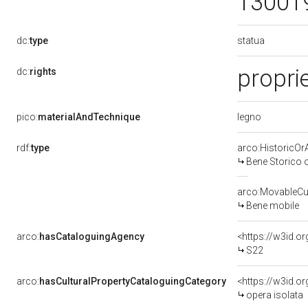
13001
statua
dc:
type
proprie
dc:
rights
legno
pico:
materialAndTechnique
rdf:
type
arco:HistoricOrA
Bene Storico o
arco:MovableCul
Bene mobile
arco:
hasCataloguingAgency
<https://w3id.
S22
arco:
hasCulturalPropertyCataloguingCategory
<https://w3id.o
opera isolata