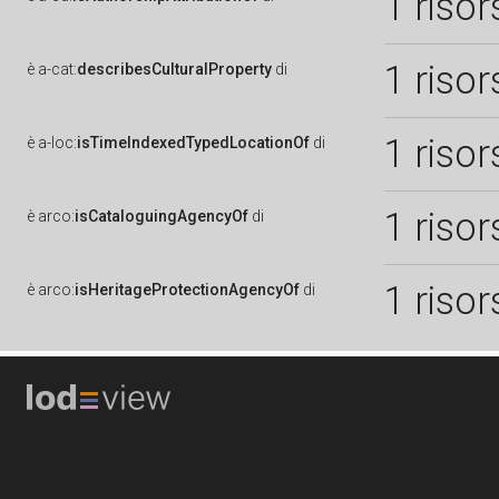
1 risor
1 risor
è
a-cat:
describesCulturalProperty
di
1 risor
è
a-loc:
isTimeIndexedTypedLocationOf
di
1 risor
è
arco:
isCataloguingAgencyOf
di
1 risor
è
arco:
isHeritageProtectionAgencyOf
di