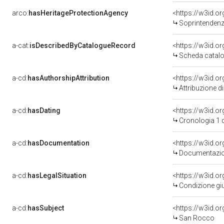
arco:
hasHeritageProtectionAgency
<https://w3id.
Soprintendenza
a-cat:
isDescribedByCatalogueRecord
<https://w3id.
Scheda catalo
a-cd:
hasAuthorshipAttribution
Attribuzione d
a-cd:
hasDating
<https://w3id.
Cronologia 1 
a-cd:
hasDocumentation
Documentazion
a-cd:
hasLegalSituation
Condizione giu
a-cd:
hasSubject
<https://w3id.
San Rocco