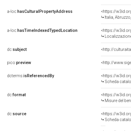
a-loc:
hasCulturalPropertyAddress
<https://w3id.
Italia, Abruz
a-loc:
hasTimeIndexedTypedLocation
<https://w3id.
Localizzazione
dc:
subject
<http://culturai
pico:
preview
<http://www.sig
dcterms:
isReferencedBy
<https://w3id.
Scheda catalo
dc:
format
<https://w3id.
Misure del be
dc:
source
<https://w3id.
Scheda catalo