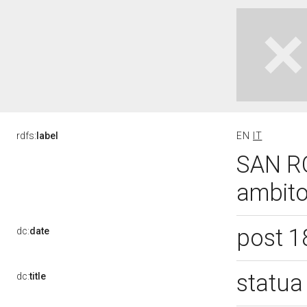
rdfs:
label
EN
IT
SAN RO
ambito
post 1
dc:
date
statua
dc:
title