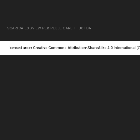
SCARICA LODVIEW PER PUBBLICARE I TUOI DATI
Licensed under
Creative Commons Attribution-ShareAlike 4.0 International
(C