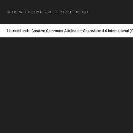
SCARICA LODVIEW PER PUBBLICARE I TUOI DATI
Licensed under
Creative Commons Attribution-ShareAlike 4.0 International
(C