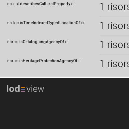
1 risor
è
a-cat:
describesCulturalProperty
di
1 risor
è
a-loc:
isTimeIndexedTypedLocationOf
di
1 risor
è
arco:
isCataloguingAgencyOf
di
1 risor
è
arco:
isHeritageProtectionAgencyOf
di