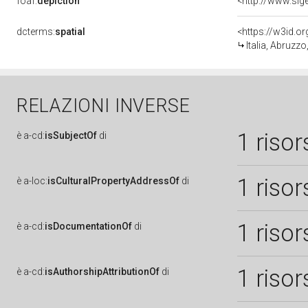
foaf:
depiction
<http://www.sig
dcterms:
spatial
<https://w3id.
Italia, Abruzzo
RELAZIONI INVERSE
1 risor
è
a-cd:
isSubjectOf
di
1 risor
è
a-loc:
isCulturalPropertyAddressOf
di
1 risor
è
a-cd:
isDocumentationOf
di
1 risor
è
a-cd:
isAuthorshipAttributionOf
di