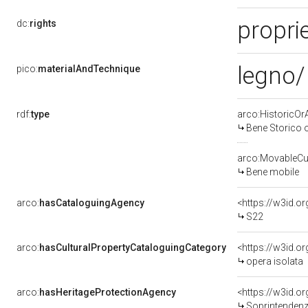
proprie
dc:
rights
legno/
pico:
materialAndTechnique
rdf:
type
arco:HistoricOrA
Bene Storico o
arco:MovableCul
Bene mobile
arco:
hasCataloguingAgency
<https://w3id.
S22
arco:
hasCulturalPropertyCataloguingCategory
<https://w3id.o
opera isolata
arco:
hasHeritageProtectionAgency
<https://w3id.
Soprintendenza