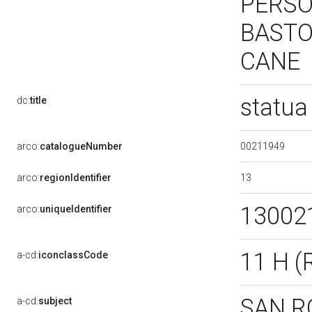
PERSO
BASTO
CANE
statua
dc:
title
00211949
arco:
catalogueNumber
13
arco:
regionIdentifier
13002
arco:
uniqueIdentifier
11 H 
a-cd:
iconclassCode
SAN 
a-cd:
subject