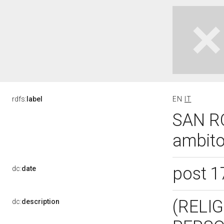
rdfs:
label
EN
IT
SAN RO
ambito
post 1
dc:
date
(RELIG
dc:
description