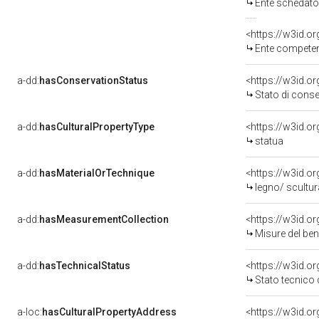
Ente schedatore de
<https://w3id.o
Ente competente per
a-dd:
hasConservationStatus
<https://w3id.o
Stato di cons
a-dd:
hasCulturalPropertyType
<https://w3id.
statua
a-dd:
hasMaterialOrTechnique
<https://w3id.o
legno/ scultur
a-dd:
hasMeasurementCollection
<https://w3id.
Misure del be
a-dd:
hasTechnicalStatus
<https://w3id.o
Stato tecnico
a-loc:
hasCulturalPropertyAddress
<https://w3id.