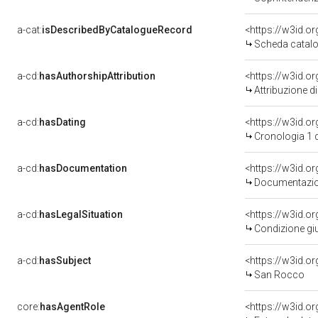
a-cat:
isDescribedByCatalogueRecord
<https://w3id.
Scheda catalo
a-cd:
hasAuthorshipAttribution
Attribuzione d
a-cd:
hasDating
<https://w3id.
Cronologia 1 
a-cd:
hasDocumentation
Documentazion
a-cd:
hasLegalSituation
Condizione giu
a-cd:
hasSubject
<https://w3id.
San Rocco
core:
hasAgentRole
<https://w3id.