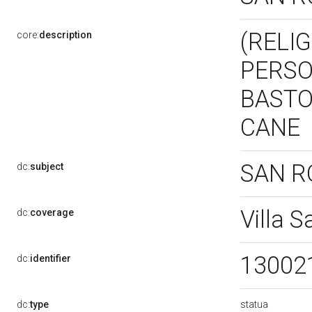
(RELIG
core:
description
PERSO
BASTO
CANE
SAN 
dc:
subject
Villa 
dc:
coverage
13002
dc:
identifier
statua
dc:
type