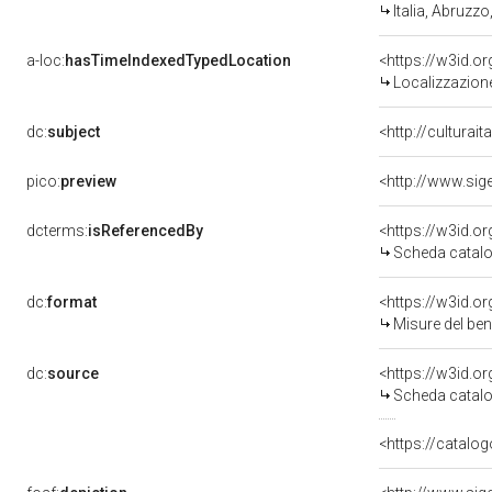
Italia, Abruzzo
a-loc:
hasTimeIndexedTypedLocation
<https://w3id.
Localizzazione
dc:
subject
<http://culturai
pico:
preview
<http://www.sig
dcterms:
isReferencedBy
<https://w3id.
Scheda catalo
dc:
format
<https://w3id.
Misure del be
dc:
source
<https://w3id.
Scheda catalo
<https://catalog