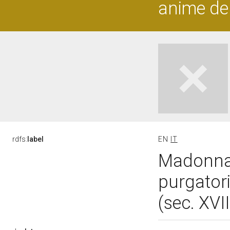
anime de
rdfs:
label
EN
IT
Madonna 
purgatori
(sec. XVII