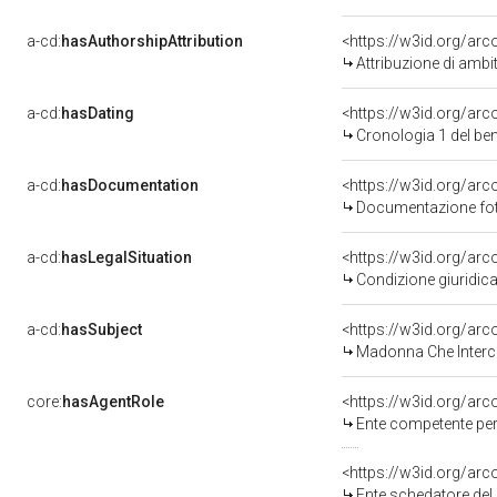
a-cd:
hasAuthorshipAttribution
<https://w3id.org/arc
Attribuzione di ambi
a-cd:
hasDating
<https://w3id.org/ar
Cronologia 1 del b
a-cd:
hasDocumentation
Documentazione foto
a-cd:
hasLegalSituation
Condizione giuridica
a-cd:
hasSubject
<https://w3id.org/a
Madonna Che Interce
core:
hasAgentRole
<https://w3id.org/ar
Ente competente per tutel
<https://w3id.org/ar
Ente schedatore del bene