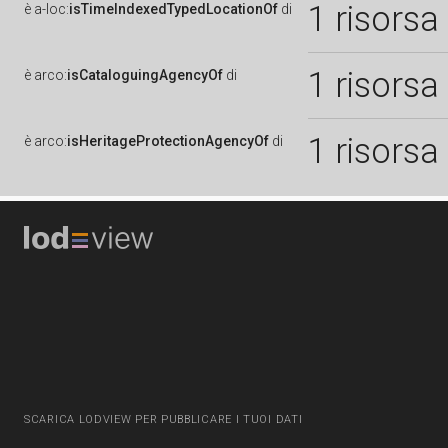
1 risorsa
è
a-loc:
isTimeIndexedTypedLocationOf
di
1 risorsa
è
arco:
isCataloguingAgencyOf
di
1 risorsa
è
arco:
isHeritageProtectionAgencyOf
di
SCARICA LODVIEW PER PUBBLICARE I TUOI DATI