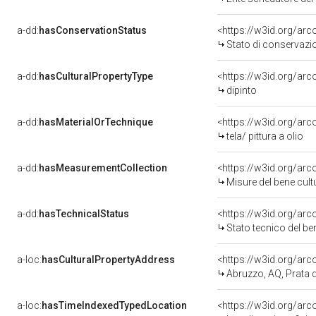
a-dd:
hasConservationStatus
<https://w3id.org/ar
Stato di conservazi
a-dd:
hasCulturalPropertyType
<https://w3id.org/a
dipinto
a-dd:
hasMaterialOrTechnique
<https://w3id.org/arco
tela/ pittura a olio
a-dd:
hasMeasurementCollection
<https://w3id.org/ar
Misure del bene cul
a-dd:
hasTechnicalStatus
<https://w3id.org/ar
Stato tecnico del b
a-loc:
hasCulturalPropertyAddress
<https://w3id.org/a
Abruzzo, AQ, Prata 
a-loc:
hasTimeIndexedTypedLocation
<https://w3id.org/ar