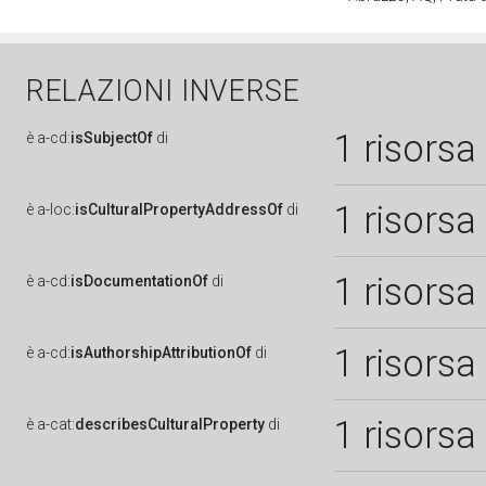
RELAZIONI INVERSE
1 risorsa
è
a-cd:
isSubjectOf
di
1 risorsa
è
a-loc:
isCulturalPropertyAddressOf
di
1 risorsa
è
a-cd:
isDocumentationOf
di
1 risorsa
è
a-cd:
isAuthorshipAttributionOf
di
1 risorsa
è
a-cat:
describesCulturalProperty
di