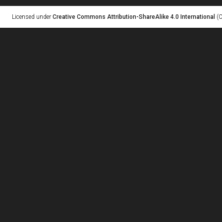
Licensed under
Creative Commons Attribution-ShareAlike 4.0 International
(C