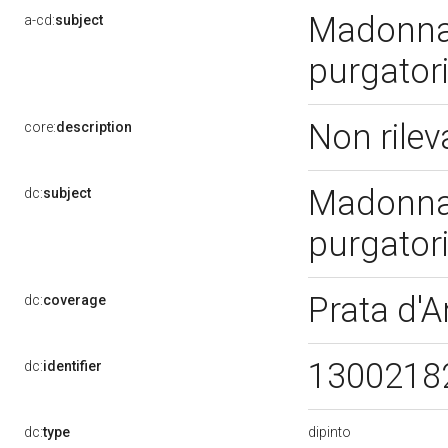
Madonna 
a-cd:
subject
purgator
Non rile
core:
description
Madonna 
dc:
subject
purgator
Prata d'
dc:
coverage
1300218
dc:
identifier
dipinto
dc:
type