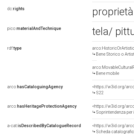
proprietà
dc:
rights
tela/ pitt
pico:
materialAndTechnique
rdf:
type
arco:HistoricOrArtisti
Bene Storico o Artis
arco:MovableCultural
Bene mobile
arco:
hasCataloguingAgency
<https://w3id.org/a
S22
arco:
hasHeritageProtectionAgency
<https://w3id.org/a
Soprintendenza per i
a-cat:
isDescribedByCatalogueRecord
<https://w3id.org/a
Scheda catalografi