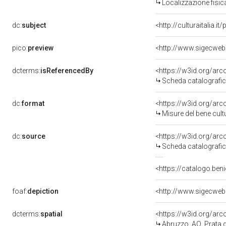
Localizzazione fisic
dc:
subject
<http://culturaitalia.
pico:
preview
<http://www.sigecweb
dcterms:
isReferencedBy
<https://w3id.org/a
Scheda catalografi
dc:
format
<https://w3id.org/ar
Misure del bene cul
dc:
source
<https://w3id.org/a
Scheda catalografi
<https://catalogo.beni
foaf:
depiction
<http://www.sigecweb
dcterms:
spatial
<https://w3id.org/a
Abruzzo, AQ, Prata 