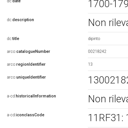
1700-17
dc:
date
Non rile
dc:
description
dipinto
dc:
title
00218242
arco:
catalogueNumber
13
arco:
regionIdentifier
1300218
arco:
uniqueIdentifier
Non rile
a-cd:
historicalInformation
11RF31:
a-cd:
iconclassCode