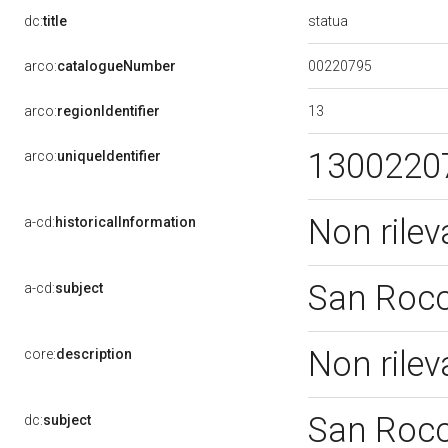
statua
dc:
title
00220795
arco:
catalogueNumber
13
arco:
regionIdentifier
1300220
arco:
uniqueIdentifier
Non rile
a-cd:
historicalInformation
San Roc
a-cd:
subject
Non rile
core:
description
San Roc
dc:
subject