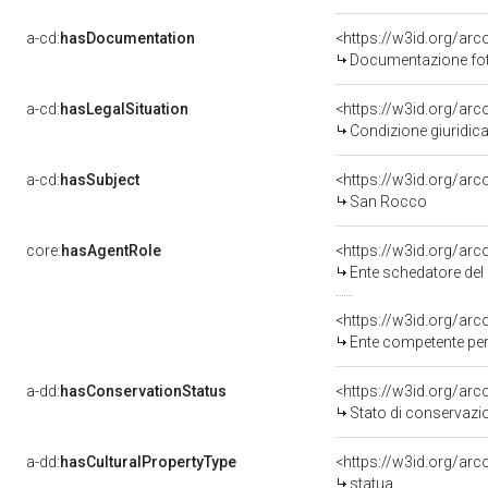
a-cd:
hasDocumentation
Documentazione foto
a-cd:
hasLegalSituation
Condizione giuridica
a-cd:
hasSubject
<https://w3id.org/a
San Rocco
core:
hasAgentRole
<https://w3id.org/ar
Ente schedatore del bene
<https://w3id.org/ar
Ente competente per tutel
a-dd:
hasConservationStatus
<https://w3id.org/ar
Stato di conservazi
a-dd:
hasCulturalPropertyType
<https://w3id.org/a
statua