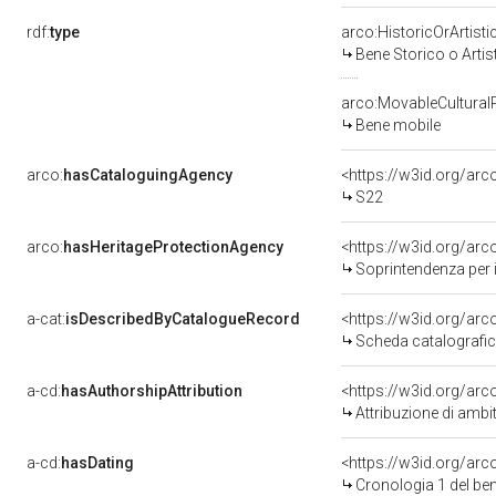
rdf:
type
arco:HistoricOrArtisti
Bene Storico o Artis
arco:MovableCultural
Bene mobile
arco:
hasCataloguingAgency
<https://w3id.org/a
S22
arco:
hasHeritageProtectionAgency
<https://w3id.org/a
Soprintendenza per i
a-cat:
isDescribedByCatalogueRecord
<https://w3id.org/a
Scheda catalografi
a-cd:
hasAuthorshipAttribution
<https://w3id.org/arc
Attribuzione di ambi
a-cd:
hasDating
<https://w3id.org/ar
Cronologia 1 del b