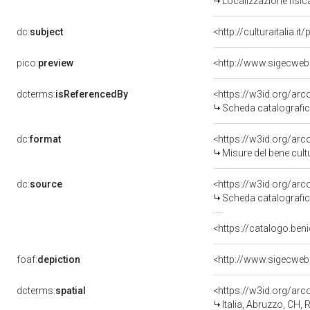
Localizzazione fisic
dc:
subject
<http://culturaitalia.
pico:
preview
<http://www.sigecweb
dcterms:
isReferencedBy
<https://w3id.org/a
Scheda catalografi
dc:
format
<https://w3id.org/ar
Misure del bene cul
dc:
source
<https://w3id.org/a
Scheda catalografi
<https://catalogo.beni
foaf:
depiction
<http://www.sigecweb
dcterms:
spatial
<https://w3id.org/a
Italia, Abruzzo, CH