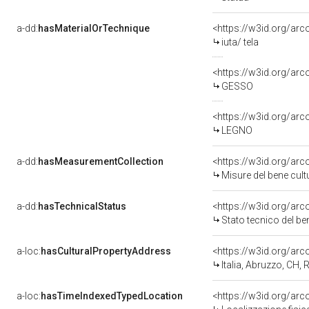
a-dd:
hasMaterialOrTechnique
<https://w3id.org/arc
iuta/ tela
<https://w3id.org/ar
GESSO
<https://w3id.org/arc
LEGNO
a-dd:
hasMeasurementCollection
<https://w3id.org/ar
Misure del bene cul
a-dd:
hasTechnicalStatus
<https://w3id.org/ar
Stato tecnico del b
a-loc:
hasCulturalPropertyAddress
<https://w3id.org/a
Italia, Abruzzo, CH
a-loc:
hasTimeIndexedTypedLocation
<https://w3id.org/ar