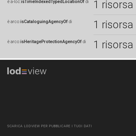
1 risorsa
è
a-loc:
isTimeIndexedTypedLocationOf
di
1 risorsa
è
arco:
isCataloguingAgencyOf
di
1 risorsa
è
arco:
isHeritageProtectionAgencyOf
di
SCARICA LODVIEW PER PUBBLICARE I TUOI DATI