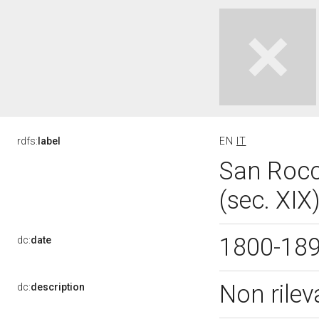
rdfs:
label
EN
IT
San Rocc
(sec. XIX
1800-18
dc:
date
Non rile
dc:
description