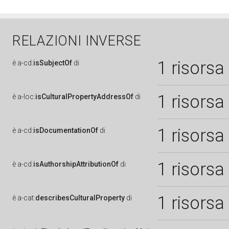
RELAZIONI INVERSE
1 risorsa
è
a-cd:
isSubjectOf
di
1 risorsa
è
a-loc:
isCulturalPropertyAddressOf
di
1 risorsa
è
a-cd:
isDocumentationOf
di
1 risorsa
è
a-cd:
isAuthorshipAttributionOf
di
1 risorsa
è
a-cat:
describesCulturalProperty
di