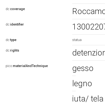
Roccamo
dc:
coverage
1300220
dc:
identifier
statua
dc:
type
detenzion
dc:
rights
gesso
pico:
materialAndTechnique
legno
iuta/ tel