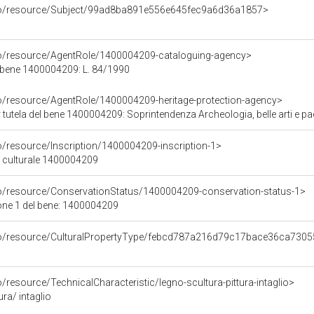
rco/resource/Subject/99ad8ba891e556e645fec9a6d36a1857>
co/resource/AgentRole/1400004209-cataloguing-agency>
 bene 1400004209: L. 84/1990
co/resource/AgentRole/1400004209-heritage-protection-agency>
tutela del bene 1400004209: Soprintendenza Archeologia, belle arti e p
o/resource/Inscription/1400004209-inscription-1>
ne culturale 1400004209
co/resource/ConservationStatus/1400004209-conservation-status-1>
one 1 del bene: 1400004209
rco/resource/CulturalPropertyType/febcd787a216d79c17bace36ca730
/resource/TechnicalCharacteristic/legno-scultura-pittura-intaglio>
ura/ intaglio