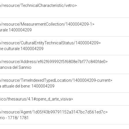
o/resource/TechnicalCharacteristic/vetro>
co/resource/MeasurementCollection/1400004209-1>
turale 1400004209
co/resource/CulturalEntityTechnicalStatus/1400004209>
ene culturale 1400004209
rco/resource/Address/ef62f699992f5f6808e7bf77c840fde0>
vitanova del Sannio
co/resource/TimeIndexedTypedLocation/1400004209-current>
a attuale del bene: 1400004209
it/pico/thesaurus/4.1#opere_d_arte_visiva>
rco/resource/Agent/1d05f43b99791152a3147bc7d561ed7c>
rio - 1718/ 1781