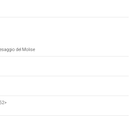
aesaggio del Molise
552>