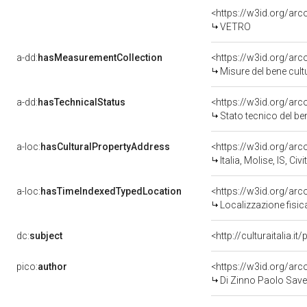
<https://w3id.org/arc
VETRO
a-dd:
hasMeasurementCollection
<https://w3id.org/ar
Misure del bene cul
a-dd:
hasTechnicalStatus
<https://w3id.org/ar
Stato tecnico del b
a-loc:
hasCulturalPropertyAddress
<https://w3id.org/a
Italia, Molise, IS, Ci
a-loc:
hasTimeIndexedTypedLocation
<https://w3id.org/ar
Localizzazione fisic
dc:
subject
<http://culturaitalia.
pico:
author
<https://w3id.org/a
Di Zinno Paolo Save