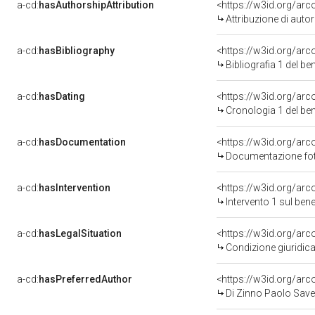
a-cd:
hasAuthorshipAttribution
<https://w3id.org/ar
Attribuzione di aut
a-cd:
hasBibliography
<https://w3id.org/ar
Bibliografia 1 del b
a-cd:
hasDating
<https://w3id.org/ar
Cronologia 1 del b
a-cd:
hasDocumentation
<https://w3id.org/a
Documentazione foto
a-cd:
hasIntervention
<https://w3id.org/arc
Intervento 1 sul be
a-cd:
hasLegalSituation
<https://w3id.org/arc
Condizione giuridica
a-cd:
hasPreferredAuthor
<https://w3id.org/a
Di Zinno Paolo Save