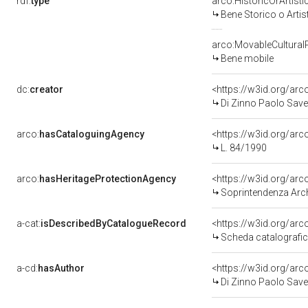
rdf:
type
arco:HistoricOrArtisti
Bene Storico o Artis
arco:MovableCultural
Bene mobile
dc:
creator
<https://w3id.org/a
Di Zinno Paolo Save
arco:
hasCataloguingAgency
<https://w3id.org/a
L. 84/1990
arco:
hasHeritageProtectionAgency
<https://w3id.org/a
Soprintendenza Arche
a-cat:
isDescribedByCatalogueRecord
<https://w3id.org/a
Scheda catalografi
a-cd:
hasAuthor
<https://w3id.org/a
Di Zinno Paolo Save