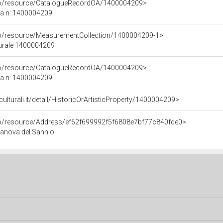
rco/resource/CatalogueRecordOA/1400004209>
ca n: 1400004209
co/resource/MeasurementCollection/1400004209-1>
turale 1400004209
rco/resource/CatalogueRecordOA/1400004209>
ca n: 1400004209
culturali.it/detail/HistoricOrArtisticProperty/1400004209>
rco/resource/Address/ef62f699992f5f6808e7bf77c840fde0>
vitanova del Sannio