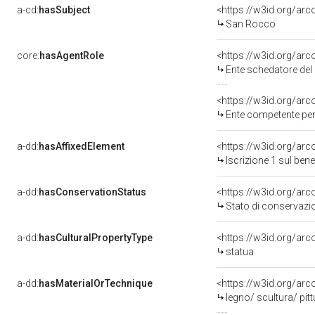
a-cd:
hasSubject
<https://w3id.org/a
San Rocco
core:
hasAgentRole
<https://w3id.org/ar
Ente schedatore del
<https://w3id.org/ar
Ente competente per 
a-dd:
hasAffixedElement
<https://w3id.org/arc
Iscrizione 1 sul be
a-dd:
hasConservationStatus
<https://w3id.org/ar
Stato di conservazi
a-dd:
hasCulturalPropertyType
<https://w3id.org/a
statua
a-dd:
hasMaterialOrTechnique
<https://w3id.org/arco
legno/ scultura/ pitt