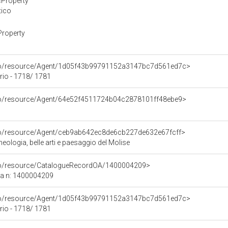
cProperty
tico
Property
rco/resource/Agent/1d05f43b99791152a3147bc7d561ed7c>
rio - 1718/ 1781
rco/resource/Agent/64e52f4511724b04c2878101ff48ebe9>
rco/resource/Agent/ceb9ab642ec8de6cb227de632e67fcff>
ologia, belle arti e paesaggio del Molise
rco/resource/CatalogueRecordOA/1400004209>
ca n: 1400004209
rco/resource/Agent/1d05f43b99791152a3147bc7d561ed7c>
rio - 1718/ 1781