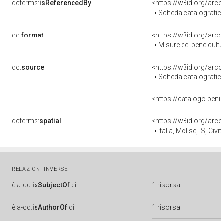
dcterms:
isReferencedBy
<https://w3id.org/a
Scheda catalografi
dc:
format
<https://w3id.org/ar
Misure del bene cul
dc:
source
<https://w3id.org/a
Scheda catalografi
<https://catalogo.beni
dcterms:
spatial
<https://w3id.org/a
Italia, Molise, IS, Ci
RELAZIONI INVERSE
è
a-cd:
isSubjectOf
di
1 risorsa
è
a-cd:
isAuthorOf
di
1 risorsa