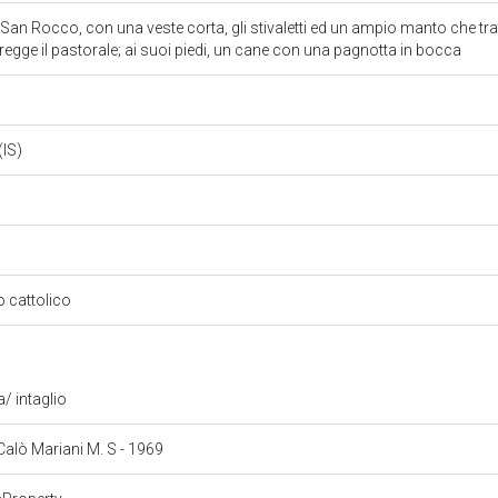
San Rocco, con una veste corta, gli stivaletti ed un ampio manto che tra
 regge il pastorale; ai suoi piedi, un cane con una pagnotta in bocca
(IS)
so cattolico
a/ intaglio
 Calò Mariani M. S - 1969