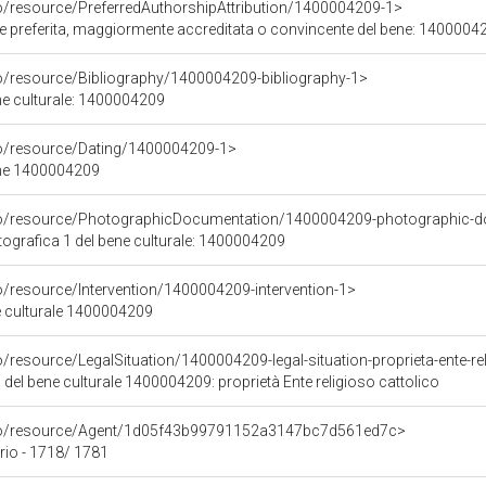
co/resource/PreferredAuthorshipAttribution/1400004209-1>
ore preferita, maggiormente accreditata o convincente del bene: 1400004
co/resource/Bibliography/1400004209-bibliography-1>
ene culturale: 1400004209
co/resource/Dating/1400004209-1>
ene 1400004209
rco/resource/PhotographicDocumentation/1400004209-photographic-d
grafica 1 del bene culturale: 1400004209
o/resource/Intervention/1400004209-intervention-1>
ne culturale 1400004209
o/resource/LegalSituation/1400004209-legal-situation-proprieta-ente-re
 del bene culturale 1400004209: proprietà Ente religioso cattolico
rco/resource/Agent/1d05f43b99791152a3147bc7d561ed7c>
rio - 1718/ 1781