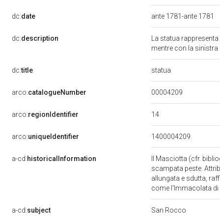
dc:
date
ante 1781-ante 1781
dc:
description
La statua rappresenta 
mentre con la sinistra
statua
dc:
title
00004209
arco:
catalogueNumber
14
arco:
regionIdentifier
arco:
uniqueIdentifier
1400004209
a-cd:
historicalInformation
Il Masciotta (cfr. bibl
scampata peste. Attribu
allungata e sdutta, raf
come l'Immacolata di 
a-cd:
subject
San Rocco