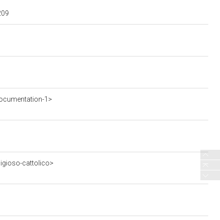
209
ocumentation-1>
ligioso-cattolico>