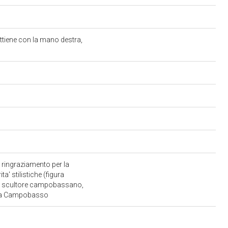
ttiene con la mano destra,
in ringraziamento per la
a' stilistiche (figura
 allo scultore campobassano,
oce a Campobasso