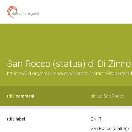
San Rocco (statua) di Di Zinno 
https://w3id.org/arco/resource/HistoricOrArtisticProperty/
rdfs:
comment
statua San Rocco
rdfs:
label
EN
IT
San Rocco (statua) di 