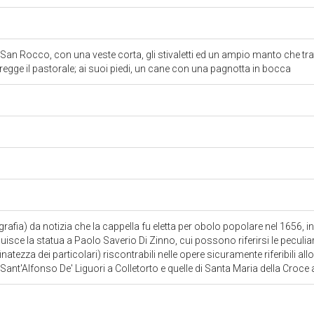
San Rocco, con una veste corta, gli stivaletti ed un ampio manto che tra
 regge il pastorale; ai suoi piedi, un cane con una pagnotta in bocca
iografia) da notizia che la cappella fu eletta per obolo popolare nel 1656, 
isce la statua a Paolo Saverio Di Zinno, cui possono riferirsi le peculiarit
finatezza dei particolari) riscontrabili nelle opere sicuramente riferibili
Sant'Alfonso De' Liguori a Colletorto e quelle di Santa Maria della Cr