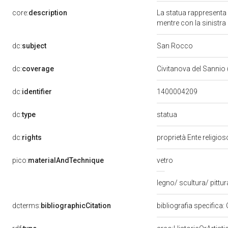
core:
description
La statua rappresenta 
mentre con la sinistra
dc:
subject
San Rocco
dc:
coverage
Civitanova del Sannio 
dc:
identifier
1400004209
statua
dc:
type
dc:
rights
proprietà Ente religio
pico:
materialAndTechnique
vetro
legno/ scultura/ pittur
dcterms:
bibliographicCitation
bibliografia specifica: