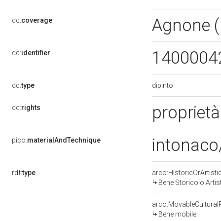
Agnone (
dc:
coverage
1400004
dc:
identifier
dipinto
dc:
type
proprietà
dc:
rights
intonaco/
pico:
materialAndTechnique
rdf:
type
arco:HistoricOrArtisti
Bene Storico o Artis
arco:MovableCultural
Bene mobile