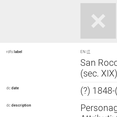
rdfs:
label
EN
IT
San Rocc
(sec. XIX
(?) 1848-
dc:
date
Personagg
dc:
description