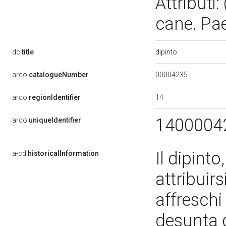
Attributi
cane. Pae
dipinto
dc:
title
00004235
arco:
catalogueNumber
14
arco:
regionIdentifier
1400004
arco:
uniqueIdentifier
Il dipinto
a-cd:
historicalInformation
attribuirs
affreschi
desunta d