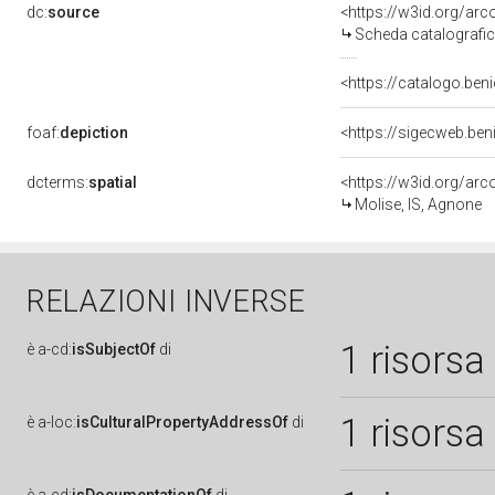
dc:
source
<https://w3id.org/a
Scheda catalografi
<https://catalogo.beni
foaf:
depiction
dcterms:
spatial
<https://w3id.org/a
Molise, IS, Agnone
RELAZIONI INVERSE
1 risorsa
è
a-cd:
isSubjectOf
di
1 risorsa
è
a-loc:
isCulturalPropertyAddressOf
di