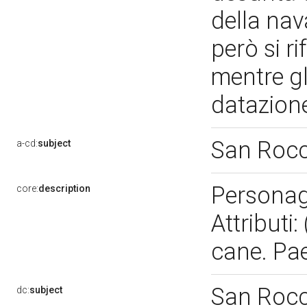
della nav
però si r
mentre gl
datazione
San Roc
a-cd:
subject
Personagg
core:
description
Attributi
cane. Pae
San Roc
dc:
subject