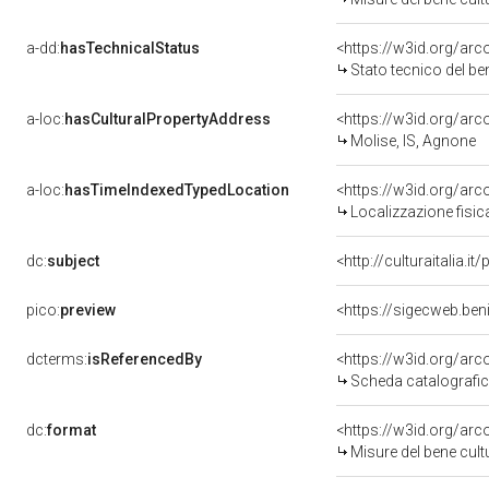
a-dd:
hasTechnicalStatus
<https://w3id.org/ar
Stato tecnico del b
a-loc:
hasCulturalPropertyAddress
<https://w3id.org/a
Molise, IS, Agnone
a-loc:
hasTimeIndexedTypedLocation
<https://w3id.org/ar
Localizzazione fisic
dc:
subject
<http://culturaitalia.
pico:
preview
dcterms:
isReferencedBy
<https://w3id.org/a
Scheda catalografi
dc:
format
<https://w3id.org/ar
Misure del bene cul