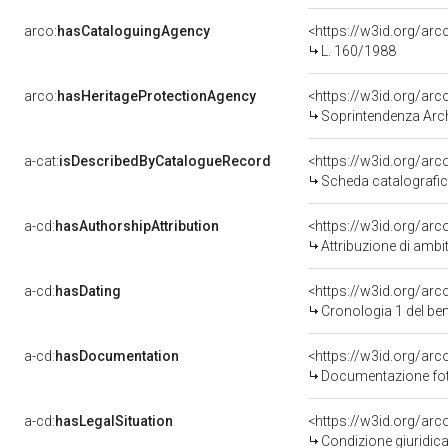
arco:
hasCataloguingAgency
<https://w3id.org/a
L. 160/1988
arco:
hasHeritageProtectionAgency
<https://w3id.org/a
Soprintendenza Arche
a-cat:
isDescribedByCatalogueRecord
<https://w3id.org/a
Scheda catalografi
a-cd:
hasAuthorshipAttribution
<https://w3id.org/arc
Attribuzione di ambi
a-cd:
hasDating
<https://w3id.org/ar
Cronologia 1 del b
a-cd:
hasDocumentation
Documentazione foto
a-cd:
hasLegalSituation
Condizione giuridica