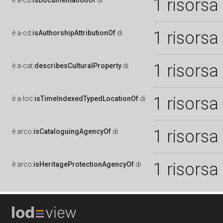
1 risorsa
è
a-cd:
isDocumentationOf
di
1 risorsa
è
a-cd:
isAuthorshipAttributionOf
di
1 risorsa
è
a-cat:
describesCulturalProperty
di
1 risorsa
è
a-loc:
isTimeIndexedTypedLocationOf
di
1 risorsa
è
arco:
isCataloguingAgencyOf
di
1 risorsa
è
arco:
isHeritageProtectionAgencyOf
di