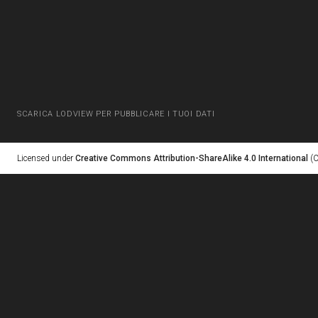
SCARICA LODVIEW PER PUBBLICARE I TUOI DATI
Licensed under
Creative Commons Attribution-ShareAlike 4.0 International
(C