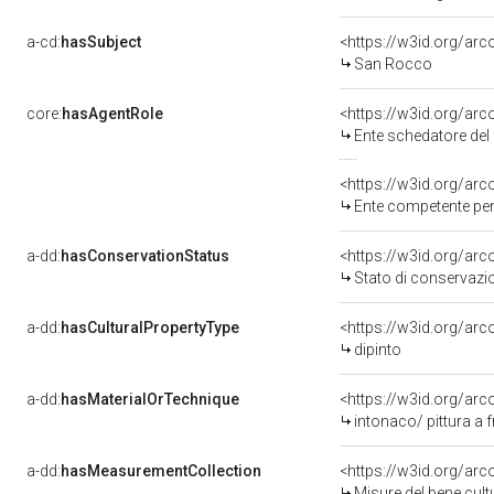
a-cd:
hasSubject
<https://w3id.org/a
San Rocco
core:
hasAgentRole
<https://w3id.org/ar
Ente schedatore del
<https://w3id.org/ar
Ente competente per tu
a-dd:
hasConservationStatus
<https://w3id.org/ar
Stato di conservazi
a-dd:
hasCulturalPropertyType
<https://w3id.org/a
dipinto
a-dd:
hasMaterialOrTechnique
<https://w3id.org/arc
intonaco/ pittura a 
a-dd:
hasMeasurementCollection
<https://w3id.org/ar
Misure del bene cul