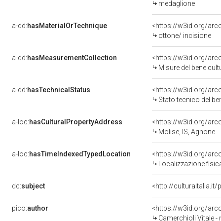
medaglione
a-dd:
hasMaterialOrTechnique
<https://w3id.org/arc
ottone/ incisione
a-dd:
hasMeasurementCollection
<https://w3id.org/ar
Misure del bene cul
a-dd:
hasTechnicalStatus
<https://w3id.org/ar
Stato tecnico del b
a-loc:
hasCulturalPropertyAddress
<https://w3id.org/a
Molise, IS, Agnone
a-loc:
hasTimeIndexedTypedLocation
<https://w3id.org/ar
Localizzazione fisic
dc:
subject
<http://culturaitalia.
pico:
author
<https://w3id.org/a
Camerchioli Vitale - 