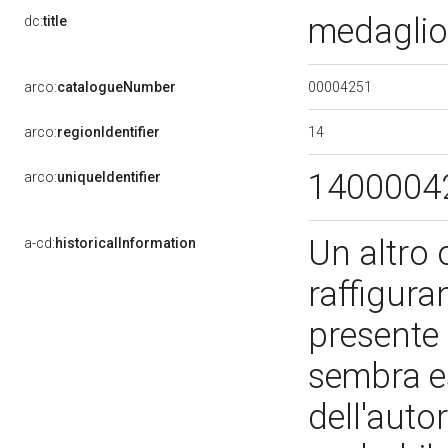
medagli
dc:
title
00004251
arco:
catalogueNumber
14
arco:
regionIdentifier
1400004
arco:
uniqueIdentifier
Un altro 
a-cd:
historicalInformation
raffigura
presente 
sembra e
dell'autor