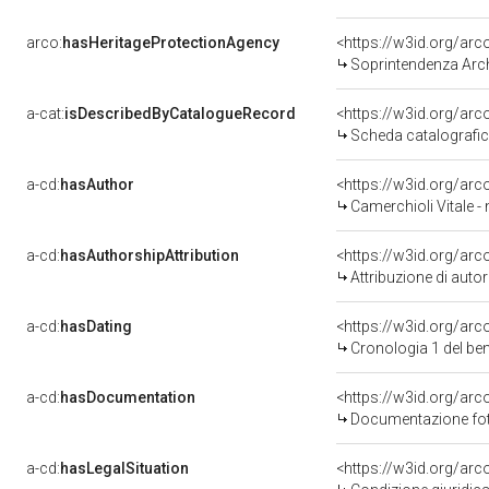
arco:
hasHeritageProtectionAgency
<https://w3id.org/a
Soprintendenza Arche
a-cat:
isDescribedByCatalogueRecord
<https://w3id.org/a
Scheda catalografi
a-cd:
hasAuthor
<https://w3id.org/a
Camerchioli Vitale - 
a-cd:
hasAuthorshipAttribution
<https://w3id.org/ar
Attribuzione di aut
a-cd:
hasDating
<https://w3id.org/ar
Cronologia 1 del b
a-cd:
hasDocumentation
Documentazione foto
a-cd:
hasLegalSituation