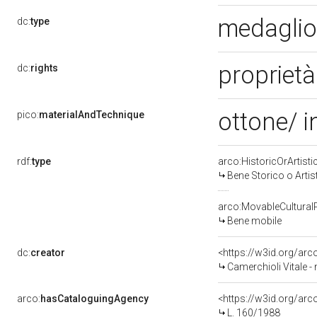
medagli
dc:
type
proprietà
dc:
rights
ottone/ i
pico:
materialAndTechnique
rdf:
type
arco:HistoricOrArtisti
Bene Storico o Artis
arco:MovableCultural
Bene mobile
dc:
creator
<https://w3id.org/a
Camerchioli Vitale - 
arco:
hasCataloguingAgency
<https://w3id.org/a
L. 160/1988