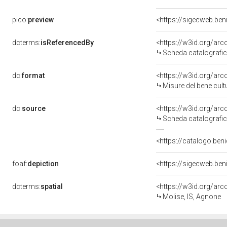
pico:
preview
dcterms:
isReferencedBy
<https://w3id.org/a
Scheda catalografi
dc:
format
<https://w3id.org/ar
Misure del bene cul
dc:
source
<https://w3id.org/a
Scheda catalografi
<https://catalogo.beni
foaf:
depiction
dcterms:
spatial
<https://w3id.org/a
Molise, IS, Agnone