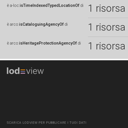
1 risorsa
è
a-loc:
isTimeIndexedTypedLocationOf
di
1 risorsa
è
arco:
isCataloguingAgencyOf
di
1 risorsa
è
arco:
isHeritageProtectionAgencyOf
di
SCARICA LODVIEW PER PUBBLICARE I TUOI DATI