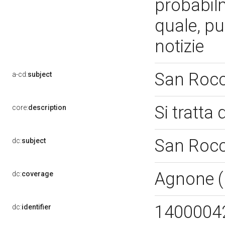
probabil
quale, pu
notizie
San Roc
a-cd:
subject
Si tratta
core:
description
San Roc
dc:
subject
Agnone (
dc:
coverage
1400004
dc:
identifier