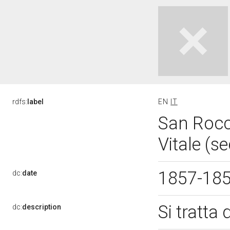
rdfs:
label
EN
IT
San Rocc
Vitale (s
1857-18
dc:
date
Si tratta
dc:
description