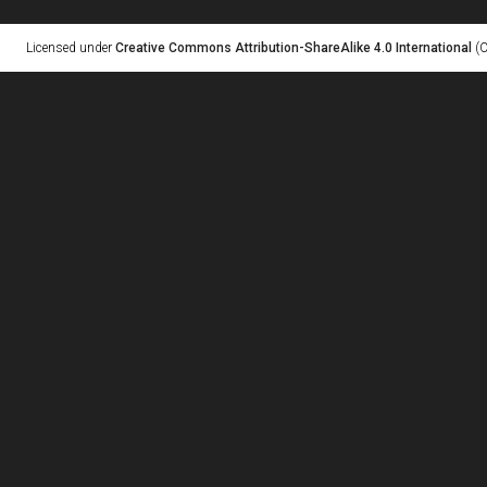
Licensed under
Creative Commons Attribution-ShareAlike 4.0 International
(C