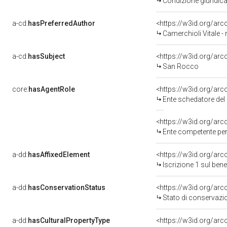
Condizione giuridica
a-cd:
hasPreferredAuthor
<https://w3id.org/a
Camerchioli Vitale - 
a-cd:
hasSubject
<https://w3id.org/a
San Rocco
core:
hasAgentRole
<https://w3id.org/ar
Ente schedatore del
<https://w3id.org/ar
Ente competente per tu
a-dd:
hasAffixedElement
<https://w3id.org/arc
Iscrizione 1 sul be
a-dd:
hasConservationStatus
<https://w3id.org/ar
Stato di conservazi
a-dd:
hasCulturalPropertyType
<https://w3id.org/a