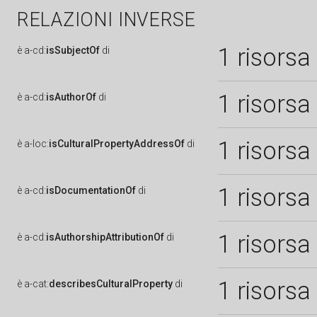
RELAZIONI INVERSE
1 risorsa
è
a-cd:
isSubjectOf
di
1 risorsa
è
a-cd:
isAuthorOf
di
1 risorsa
è
a-loc:
isCulturalPropertyAddressOf
di
1 risorsa
è
a-cd:
isDocumentationOf
di
1 risorsa
è
a-cd:
isAuthorshipAttributionOf
di
1 risorsa
è
a-cat:
describesCulturalProperty
di